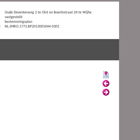
Oude Deventerweg 2 te Olst en Boerlestraat 24 te Wijhe
vastgesteld
bestemmingsplan
:
NL.IMRO.1773.BP2013001044-0301
Begin
Vorige
Volgende