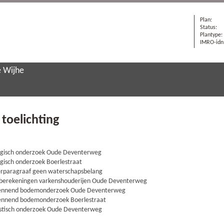
Plan:
Status:
Plantype:
IMRO-idn
e Wijhe
 toelichting
logisch onderzoek Oude Deventerweg
ogisch onderzoek Boerlestraat
erparagraaf geen waterschapsbelang
rberekeningen varkenshouderijen Oude Deventerweg
rkennend bodemonderzoek Oude Deventerweg
kennend bodemonderzoek Boerlestraat
estisch onderzoek Oude Deventerweg