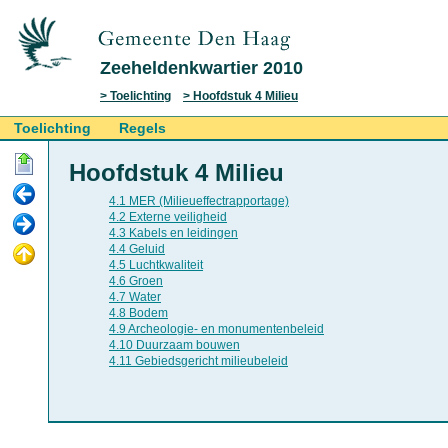
Zeeheldenkwartier 2010
Toelichting
Hoofdstuk 4 Milieu
Toelichting
Regels
Hoofdstuk 4 Milieu
4.1 MER (Milieueffectrapportage)
4.2 Externe veiligheid
4.3 Kabels en leidingen
4.4 Geluid
4.5 Luchtkwaliteit
4.6 Groen
4.7 Water
4.8 Bodem
4.9 Archeologie- en monumentenbeleid
4.10 Duurzaam bouwen
4.11 Gebiedsgericht milieubeleid