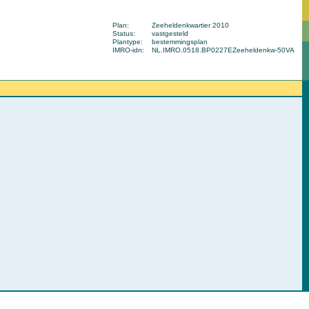
Plan:
Zeeheldenkwartier 2010
Status:
vastgesteld
Plantype:
bestemmingsplan
IMRO-idn:
NL.IMRO.0518.BP0227EZeeheldenkw-50VA