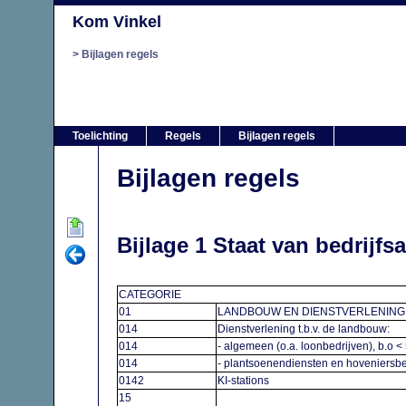
Kom Vinkel
Bijlagen regels
Toelichting
Regels
Bijlagen regels
Bijlagen regels
Bijlage 1 Staat van bedrijfs
CATEGORIE
01
LANDBOUW EN DIENSTVERLENING 
014
Dienstverlening t.b.v. de landbouw:
014
- algemeen (o.a. loonbedrijven), b.o 
014
- plantsoenendiensten en hoveniersbe
0142
KI-stations
15