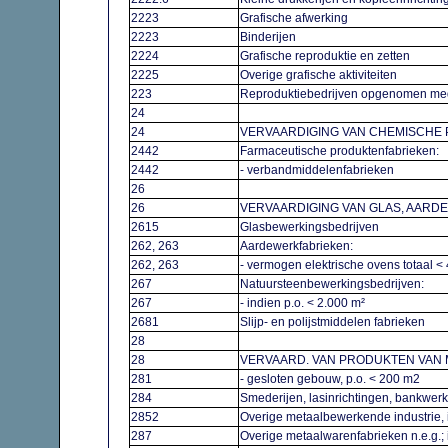
2223
Grafische afwerking
2223
Binderijen
2224
Grafische reproduktie en zetten
2225
Overige grafische aktiviteiten
223
Reproduktiebedrijven opgenomen m
24
24
VERVAARDIGING VAN CHEMISCH
2442
Farmaceutische produktenfabrieken:
2442
- verbandmiddelenfabrieken
26
26
VERVAARDIGING VAN GLAS, AARD
2615
Glasbewerkingsbedrijven
262, 263
Aardewerkfabrieken:
262, 263
- vermogen elektrische ovens totaal 
267
Natuursteenbewerkingsbedrijven:
267
- indien p.o. < 2.000 m²
2681
Slijp- en polijstmiddelen fabrieken
28
28
VERVAARD. VAN PRODUKTEN VAN 
281
- gesloten gebouw, p.o. < 200 m2
284
Smederijen, lasinrichtingen, bankwerk
2852
Overige metaalbewerkende industrie,
287
Overige metaalwarenfabrieken n.e.g.;