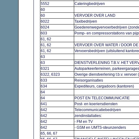
5552
Cateringbedrijven
60
60
VERVOER OVER LAND
6022
Taxibedrijven
6024
Goederenwegvervoerbedrijven (zonde
603
Pomp- en compressorstations van pij
61, 62
61, 62
VERVOER OVER WATER / DOOR D
61, 62
Vervoersbedrijven (uitsluitend kantor
63
63
DIENSTVERLENING T.B.V. HET VE
6321
Autoparkeerterreinen, parkeergarag
6322, 6323
Overige dienstverlening t.b.v. vervoer
633
Reisorganisaties
634
Expediteurs, cargadoors (kantoren)
64
64
POST EN TELECOMMUNICATIE
641
Post- en koeriersdiensten
642
Telecommunicatiebedrijven
642
zendinstallaties:
642
- FM en TV
642
- GSM en UMTS-steunzenders
65, 66, 67