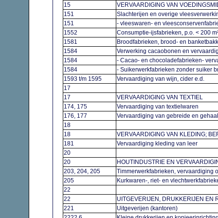
15
VERVAARDIGING VAN VOEDINGSM
151
Slachterijen en overige vleesverwerk
151
- vleeswaren- en vleesconservenfabri
1552
Consumptie-ijsfabrieken, p.o. < 200 
1581
Broodfabrieken, brood- en banketbakk
1584
Verwerking cacaobonen en vervaardig
1584
- Cacao- en chocoladefabrieken- ver
1584
- Suikerwerkfabrieken zonder suiker 
1593 t/m 1595
Vervaardiging van wijn, cider e.d.
17
17
VERVAARDIGING VAN TEXTIEL
174, 175
Vervaardiging van textielwaren
176, 177
Vervaardiging van gebreide en gehaak
18
18
VERVAARDIGING VAN KLEDING; B
181
Vervaardiging kleding van leer
20
20
HOUTINDUSTRIE EN VERVAARDIGING
203, 204, 205
Timmerwerkfabrieken, vervaardiging o
205
Kurkwaren-, riet- en vlechtwerkfabrie
22
22
UITGEVERIJEN, DRUKKERIJEN EN
221
Uitgeverijen (kantoren)
2222.6
Kleine drukkerijen en kopieerinrichti