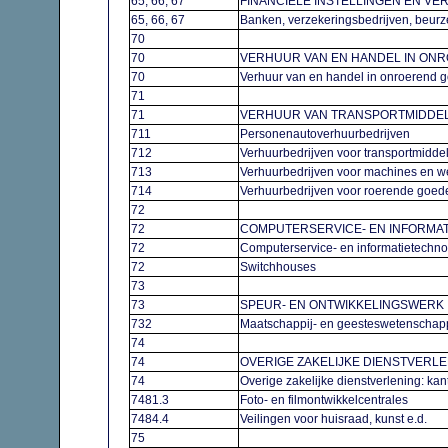
65, 66, 67
FINANCIELE INSTELLINGEN EN V
65, 66, 67
Banken, verzekeringsbedrijven, beur
70
70
VERHUUR VAN EN HANDEL IN O
70
Verhuur van en handel in onroerend
71
71
VERHUUR VAN TRANSPORTMIDDE
711
Personenautoverhuurbedrijven
712
Verhuurbedrijven voor transportmidde
713
Verhuurbedrijven voor machines en 
714
Verhuurbedrijven voor roerende goed
72
72
COMPUTERSERVICE- EN INFORMA
72
Computerservice- en informatietechno
72
Switchhouses
73
73
SPEUR- EN ONTWIKKELINGSWER
732
Maatschappij- en geesteswetenschap
74
74
OVERIGE ZAKELIJKE DIENSTVERL
74
Overige zakelijke dienstverlening: ka
7481.3
Foto- en filmontwikkelcentrales
7484.4
Veilingen voor huisraad, kunst e.d.
75