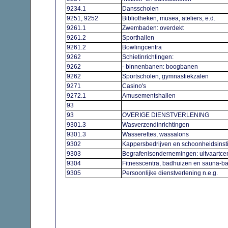
9234.1
Dansscholen
9251, 9252
Bibliotheken, musea, ateliers, e.d.
9261.1
Zwembaden: overdekt
9261.2
Sporthallen
9261.2
Bowlingcentra
9262
Schietinrichtingen:
9262
- binnenbanen: boogbanen
9262
Sportscholen, gymnastiekzalen
9271
Casino's
9272.1
Amusementshallen
93
93
OVERIGE DIENSTVERLENING
9301.3
Wasverzendinrichtingen
9301.3
Wasserettes, wassalons
9302
Kappersbedrijven en schoonheidsinst
9303
Begrafenisondernemingen: uitvaartc
9304
Fitnesscentra, badhuizen en sauna-
9305
Persoonlijke dienstverlening n.e.g.