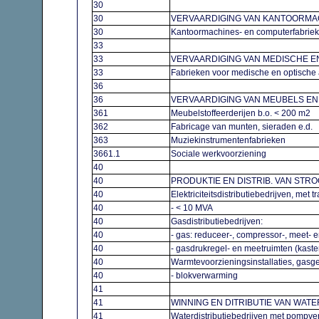
30
30
VERVAARDIGING VAN KANTOORM
30
Kantoormachines- en computerfabri
33
33
VERVAARDIGING VAN MEDISCHE E
33
Fabrieken voor medische en optische
36
36
VERVAARDIGING VAN MEUBELS EN
361
Meubelstoffeerderijen b.o. < 200 m2
362
Fabricage van munten, sieraden e.d.
363
Muziekinstrumentenfabrieken
3661.1
Sociale werkvoorziening
40
40
PRODUKTIE EN DISTRIB. VAN ST
40
Elektriciteitsdistributiebedrijven, me
40
- < 10 MVA
40
Gasdistributiebedrijven:
40
- gas: reduceer-, compressor-, meet- e
40
- gasdrukregel- en meetruimten (kast
40
Warmtevoorzieningsinstallaties, gasg
40
- blokverwarming
41
41
WINNING EN DITRIBUTIE VAN WAT
41
Waterdistributiebedrijven met pomp