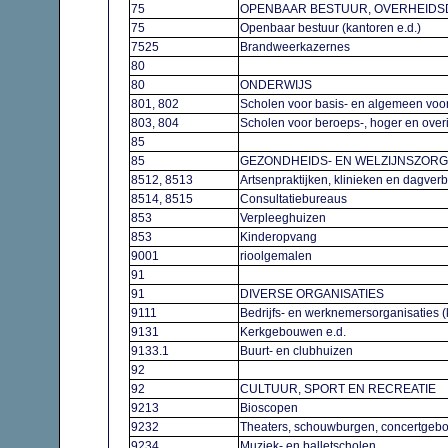
75
OPENBAAR BESTUUR, OVERHEIDS
75
Openbaar bestuur (kantoren e.d.)
7525
Brandweerkazernes
80
80
ONDERWIJS
801, 802
Scholen voor basis- en algemeen voo
803, 804
Scholen voor beroeps-, hoger en ove
85
85
GEZONDHEIDS- EN WELZIJNSZOR
8512, 8513
Artsenpraktijken, klinieken en dagver
8514, 8515
Consultatiebureaus
853
Verpleeghuizen
853
Kinderopvang
9001
rioolgemalen
91
91
DIVERSE ORGANISATIES
9111
Bedrijfs- en werknemersorganisaties 
9131
Kerkgebouwen e.d.
9133.1
Buurt- en clubhuizen
92
92
CULTUUR, SPORT EN RECREATIE
9213
Bioscopen
9232
Theaters, schouwburgen, concertge
9234
Muziek- en balletscholen