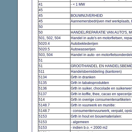
41
- < 1 MW
45
45
BOUWNIJVERHEID
45
Aannemersbedrijven met werkplaats, 
50
50
HANDEL/REPARATIE VAN AUTO'S, 
501, 502, 504
Handel in auto's en motorfietsen, repa
5020.4
Autobeklederijen
5020.5
Autowasserijen
503, 504
Handel in auto- en motorfietsonderde
51
51
GROOTHANDEL EN HANDELSBEMI
511
Handelsbemiddeling (kantoren)
5134
Grth in dranken
5135
Grth in tabaksprodukten
5136
Grth in suiker, chocolade en suikerwe
5137
Grth in koffie, thee, cacao en speceri
514
Grth in overige consumentenartikele
5148.7
Grth in vuurwerk en munitie:
5148.7
- consumentenvuurwerk, verpakt, ops
5153
Grth in hout en bouwmaterialen:
5153
- algemeen
5153
- indien b.o. < 2000 m2