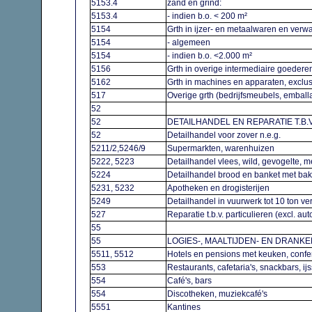
5153.4
zand en grind:
5153.4
- indien b.o. < 200 m²
5154
Grth in ijzer- en metaalwaren en ver
5154
- algemeen
5154
- indien b.o. <2.000 m²
5156
Grth in overige intermediaire goeder
5162
Grth in machines en apparaten, exclu
517
Overige grth (bedrijfsmeubels, emba
52
52
DETAILHANDEL EN REPARATIE T.B.
52
Detailhandel voor zover n.e.g.
5211/2,5246/9
Supermarkten, warenhuizen
5222, 5223
Detailhandel vlees, wild, gevogelte, 
5224
Detailhandel brood en banket met ba
5231, 5232
Apotheken en drogisterijen
5249
Detailhandel in vuurwerk tot 10 ton v
527
Reparatie t.b.v. particulieren (excl. au
55
55
LOGIES-, MAALTIJDEN- EN DRAN
5511, 5512
Hotels en pensions met keuken, conf
553
Restaurants, cafetaria's, snackbars, i
554
Café's, bars
554
Discotheken, muziekcafé's
5551
Kantines