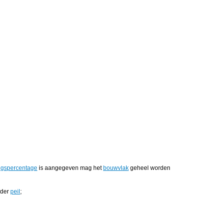
gspercentage
is aangegeven mag het
bouwvlak
geheel worden
nder
peil
;