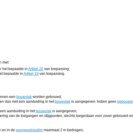
 met:
ir het bepaalde in
Artikel 20
van toepassing;
het bepaalde in
Artikel 19
van toepassing.
binnen een
bouwvlak
worden gebouwd;
en dan met een aanduiding in het
bouwvlak
is aangegeven. Indien geen
bebouwin
een aanduiding in het
bouwvlak
is aangegeven;
ering van de toegangen en stijgpunten, slechts toegestaan voor zover gebouwd o
r en in de
voorgevelrooilijn
maximaal 2 m bedragen;