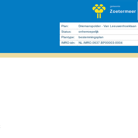
Plan:
Driemanspolder - Van Leeuwenhoeklaan
Status:
onherroepelijk
Plantype:
bestemmingsplan
IMRO-idn:
NL.IMRO.0637.BP00003-0004
;