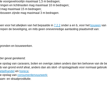
de voorgevelrooilijn maximaal 1,5 m bedragen;
ningen en lichtmasten mag maximaal 10 m bedragen;
t mag maximaal 15 m bedragen;
ebouwen zijnde mag maximaal 3 m bedragen.
n voor het afwijken van het bepaalde in
7.2.2
onder a en b, voor het
bouwen
van 
grepen de beveiliging, en mits geen onevenredige aantasting plaatsvindt van:
 gronden en bouwwerken.
eder geval gerekend:
de opslag van caravans, boten en overige zaken anders dan ten behoeve van de b
ts van grond en/of afval, anders dan als stort- of opslagplaats voor normaal gebruik
etailhandel
en
horeca
;
de opslag van
consumentenvuurwerk
;
m- en straatprostitutie.