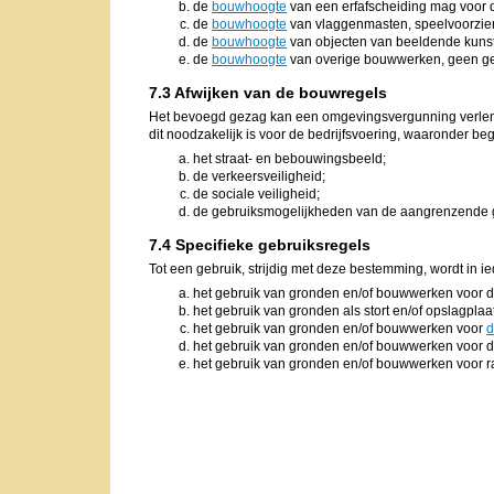
de
bouwhoogte
van een erfafscheiding mag voor 
de
bouwhoogte
van vlaggenmasten, speelvoorzie
de
bouwhoogte
van objecten van beeldende kuns
de
bouwhoogte
van overige bouwwerken, geen g
7.3 Afwijken van de bouwregels
Het bevoegd gezag kan een omgevingsvergunning verlene
dit noodzakelijk is voor de bedrijfsvoering, waaronder be
het straat- en bebouwingsbeeld;
de verkeersveiligheid;
de sociale veiligheid;
de gebruiksmogelijkheden van de aangrenzende
7.4 Specifieke gebruiksregels
Tot een gebruik, strijdig met deze bestemming, wordt in i
het gebruik van gronden en/of bouwwerken voor 
het gebruik van gronden als stort en/of opslagplaa
het gebruik van gronden en/of bouwwerken voor
d
het gebruik van gronden en/of bouwwerken voor 
het gebruik van gronden en/of bouwwerken voor raa