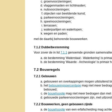
groenvoorzieningen;
vlaggenmasten en lichtmasten;
nutsvoorzieningen;
objecten van beeldende kunst;
parkeervoorzieningen;
speelvoorzieningen;
terrassen;
waterpartijen en waterlopen;
wegen en paden;
met de daarbij behorende bouwwerken.
7.1.2 Dubbelbestemming
Voor zover de in lid
7.1.1
genoemde gronden samenvallen
de bestemming 'Waterstaat - Waterkering' is prima
de bestemming 'Waarde - Archeologie' is primair 
7.2 Bouwregels
7.2.1 Gebouwen
gebouwen en overkappingen mogen uitsluitend 
het
bebouwingspercentage
mag niet meer bedrag
bebouwd;
de
bouwhoogte
mag niet meer bedragen dan met 
gebouwde parkeervoorzieningen zijn, met uitzond
7.2.2 Bouwwerken, geen gebouwen zijnde
de
bouwhoogte
van een erfafscheiding mag achte