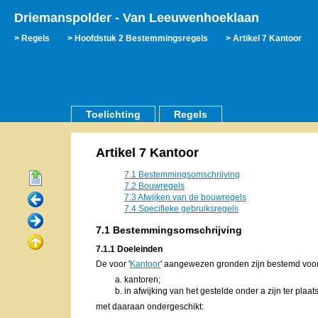
Driemanspolder - Van Leeuwenhoeklaan
Regels
Hoofdstuk 2 Bestemmingsregels
Artikel 7 Kantoor
Toelichting
Regels
Artikel 7 Kantoor
7.1 Bestemmingsomschrijving
7.2 Bouwregels
7.3 Afwijken van de bouwregels
7.4 Specifieke gebruiksregels
7.1 Bestemmingsomschrijving
7.1.1 Doeleinden
De voor '
Kantoor
' aangewezen gronden zijn bestemd voor
kantoren;
in afwijking van het gestelde onder a zijn ter plaa
met daaraan ondergeschikt: