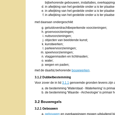
bijbehorende gebouwen, installaties, overkapping
in afwijking van het gestelde onder a is ter plaats
in afwijking van het gestelde onder a is ter plaats
in afwijking van het gestelde onder a is ter plaats
met daaraan ondergeschikt
geluidoverdrachtbeperkende voorzieningen;
groenvoorzieningen;
nutsvoorzieningen;
objecten van beeldende kunst;
kunstwerken;
parkeervoorzieningen;
speelvoorzieningen;
vlaggenmasten en lichtmasten;
water;
wegen en paden;
met de daarbij behorende
bouwwerken
.
3.1.2 Dubbelbestemming
Voor zover de in lid
3.1.1
genoemde gronden tevens zijn 
de bestemming 'Waterstaat - Waterkering' is prima
de bestemming 'Waarde - Archeologie' is primair 
3.2 Bouwregels
3.2.1 Gebouwen
gebouwen
en overkappingen mogen uitsluitend 