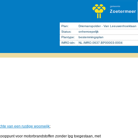
Plan:
Driemanspolder - Van Leeuwenhoeklaan
Status:
onherroepelijk
Plantype:
bestemmingsplan
IMRO-idn:
NL.IMRO.0637.BP00003-0004
zichte van een rustige woonwijk
;
rkooppunt voor motorbrandstoffen zonder lpg toegestaan, met