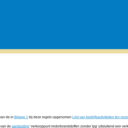
van de in
Bijlage 1
bij deze regels opgenomen
Lijst van bedrijfsactiviteiten ten op
e van de
aanduiding
'verkooppunt motorbrandstoffen zonder lpg' uitsluitend een ve