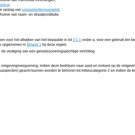
oeve van risicovolle inrichtingen;
oreca
;
e opslag van
consumentenvuurwerk
;
hoeve van raam- en straatprostitutie.
 voor het afwijken van het bepaalde in lid
3.1.1
onder a, voor een gebruik ten be
 als opgenomen in
Bijlage 1
bij deze regels.
e vestiging van een geluidszoneringsplichtige inrichting.
mgevingsvergunning, indien deze bedrijven naar aard en invloed op de omgeving 
pecten) geacht kunnen worden te behoren tot milieucategorie 2 en indien de kwal