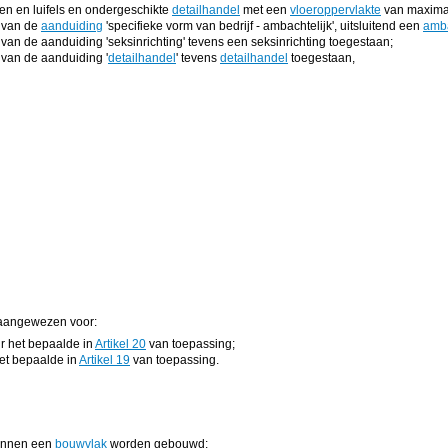
en en luifels en ondergeschikte
detailhandel
met een
vloeroppervlakte
van maxima
e van de
aanduiding
'specifieke vorm van bedrijf - ambachtelijk', uitsluitend een
amba
e van de aanduiding 'seksinrichting' tevens een seksinrichting toegestaan;
e van de aanduiding '
detailhandel
' tevens
detailhandel
toegestaan,
aangewezen voor:
ir het bepaalde in
Artikel 20
van toepassing;
het bepaalde in
Artikel 19
van toepassing.
binnen een
bouwvlak
worden gebouwd;