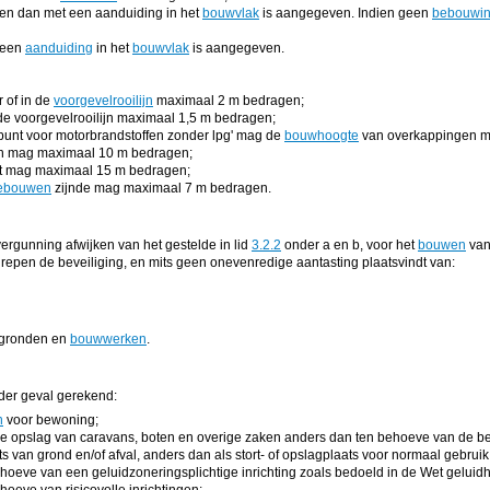
en dan met een aanduiding in het
bouwvlak
is aangegeven. Indien geen
bebouwin
 een
aanduiding
in het
bouwvlak
is aangegeven.
 of in de
voorgevelrooilijn
maximaal 2 m bedragen;
de voorgevelrooilijn maximaal 1,5 m bedragen;
unt voor motorbrandstoffen zonder lpg' mag de
bouwhoogte
van overkappingen m
en mag maximaal 10 m bedragen;
t mag maximaal 15 m bedragen;
ebouwen
zijnde mag maximaal 7 m bedragen.
gunning afwijken van het gestelde in lid
3.2.2
onder a en b, voor het
bouwen
van
grepen de beveiliging, en mits geen onevenredige aantasting plaatsvindt van:
 gronden en
bouwwerken
.
eder geval gerekend:
n
voor bewoning;
e opslag van caravans, boten en overige zaken anders dan ten behoeve van de b
ts van grond en/of afval, anders dan als stort- of opslagplaats voor normaal gebruik
oeve van een geluidzoneringsplichtige inrichting zoals bedoeld in de Wet geluidh