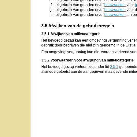
het gebruik van gronden en/of bouwwerken ten beh
het gebruik van gronden en/of
bouwwerken
voor
h
het gebruik van gronden en/of
bouwwerken
voor d
het gebruik van gronden en/of
bouwwerken
ten be
3.5 Afwijken van de gebruiksregels
3.5.1 Afwijken van milieucategorie
Het bevoegd gezag kan een omgevingsvergunning verlenen
gebruik door bedrijven die niet zijn genoemd in de Lijst
Een omgevingsvergunning kan niet worden verleend voor d
3.5.2 Voorwaarden voor afwijking van milieucategorie
Het bevoegd gezag verleent de onder lid
3.5.1
genoemde o
alsmede getoetst aan de aangegeven maatgevende milieuas