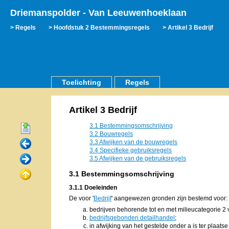
Driemanspolder - Van Leeuwenhoeklaan
Regels
Hoofdstuk 2 Bestemmingsregels
Artikel 3 Bedrijf
Toelichting
Regels
Artikel 3 Bedrijf
3.1 Bestemmingsomschrijving
3.2 Bouwregels
3.3 Afwijken van de bouwregels
3.4 Specifieke gebruiksregels
3.5 Afwijken van de gebruiksregels
3.1 Bestemmingsomschrijving
3.1.1 Doeleinden
De voor '
Bedrijf
' aangewezen gronden zijn bestemd voor:
bedrijven behorende tot en met milieucategorie 2 
bedrijfsgebonden detailhandel
;
in afwijking van het gestelde onder a is ter plaats