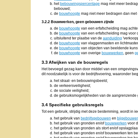
het
bebouwingspercentage
mag niet meer bedrag
bebouwd;
de
bouwhoogte
mag niet meer bedragen dan met
3.2.2 Bouwwerken, geen gebouwen zijnde
de
bouwhoogte
van een erfafscheiding mag achter
de
bouwhoogte
van een erfafscheiding mag voor 
uitsluitend ter plaatse van de
aanduiding
'verkoopp
de
bouwhoogte
van vlaggenmasten en lichtmast
de
bouwhoogte
van objecten van beeldende kuns
de
bouwhoogte
van overige
bouwwerken
, geen
g
3.3 Afwijken van de bouwregels
Het bevoegd gezag kan door middel van een omgevingsver
dit noodzakelijk is voor de bedrijfsvoering, waaronder be
het straat- en bebouwingsbeeld;
de verkeersveiligheid;
de sociale veiligheid;
de gebruiksmogelijkheden van de aangrenzende
3.4 Specifieke gebruiksregels
Tot een gebruik, strijdig met deze bestemming, wordt in i
het gebruik van
bedrijfsgebouwen
en
bijgebouwe
het gebruik van gronden en/of
bouwwerken
voor d
het gebruik van gronden als stort en/of opslagplaa
het gebruik van gronden en/of bouwwerken ten beh