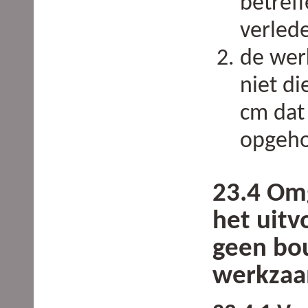
betref
verled
de wer
niet di
cm dat
opgeh
23.4 Om
het uitv
geen bo
werkza