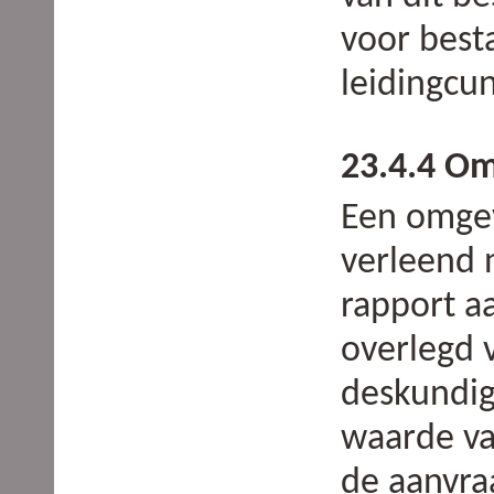
voor best
leidingcu
23.4.4 O
Een omge
verleend 
rapport a
overlegd 
deskundig
waarde van
de aanvra