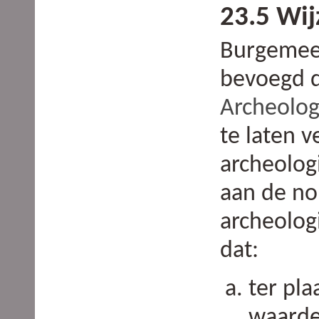
23.5 Wi
Burgemees
bevoegd 
Archeolog
te laten v
archeolog
aan de n
archeolog
dat:
ter pla
waarde