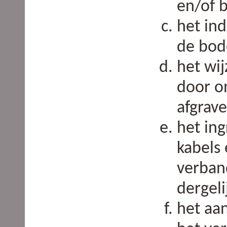
en/of 
het in
de bo
het wij
door o
afgrave
het in
kabels
verban
dergeli
het aa