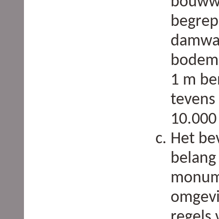
bouww
begrep
damwan
bodemi
1 m be
tevens
10.000
Het be
belang
monum
omgevi
regels