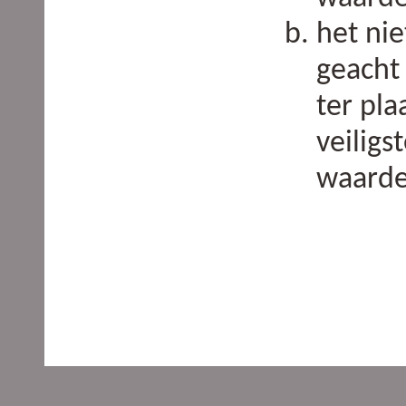
het ni
geacht
ter pla
veiligs
waarde