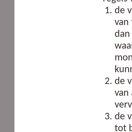
de v
van 
dan
waa
mon
kun
de v
van 
ver
de v
tot 