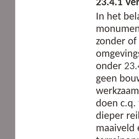
23.4.1 Ve
In het be
monument
zonder of 
omgevings
onder
23.
geen bouw
werkzaamh
doen c.q. 
dieper re
maaiveld 