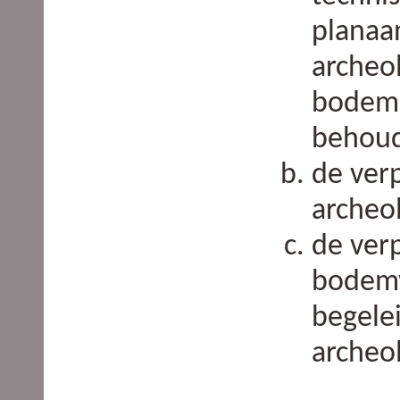
planaa
archeo
bodem
behou
de verp
archeo
de verp
bodemve
begele
archeo