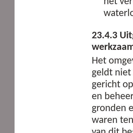
het ve
waterl
23.4.3 Ui
werkzaa
Het omgev
geldt niet
gericht o
en beheer
gronden e
waren ten
van dit b