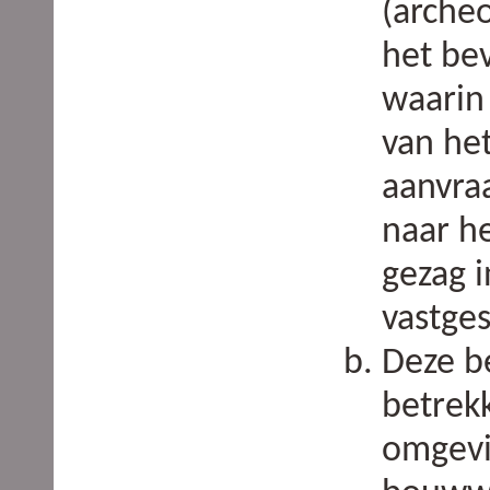
(arche
het be
waarin
van het
aanvra
naar h
gezag 
vastges
Deze be
betrek
omgevi