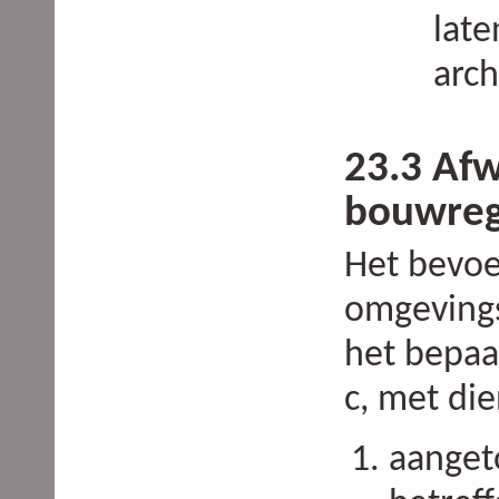
late
arch
23.3 Afw
bouwreg
Het bevoe
omgevings
het bepaa
c, met die
aanget