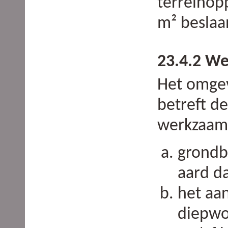
terreinop
m² beslaa
23.4.2 W
Het omgev
betreft d
werkzaam
grondb
aard d
het aa
diepwo