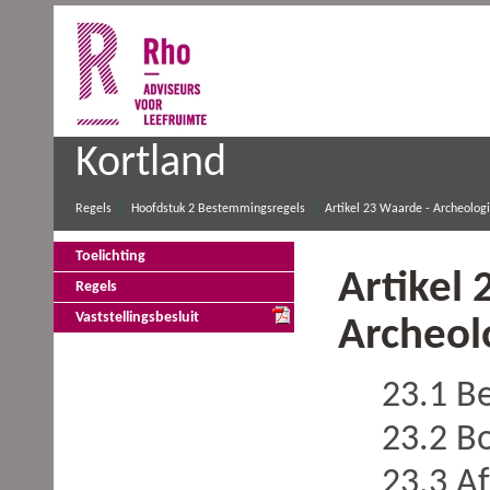
Kortland
Regels
Hoofdstuk 2 Bestemmingsregels
Artikel 23 Waarde - Archeologi
Toelichting
Artikel 
Regels
Vaststellingsbesluit
Archeol
23.1 B
23.2 B
23.3 A