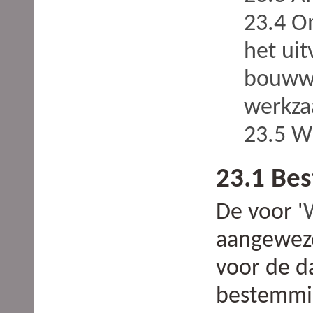
23.4 O
het ui
bouwwe
werkz
23.5 W
23.1 Be
De voor '
aangeweze
voor de 
bestemmi