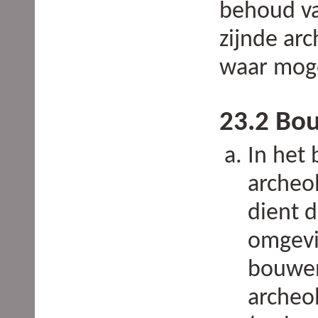
behoud va
zijnde ar
waar moge
23.2 Bo
In het 
archeo
dient 
omgevi
bouwen
archeo