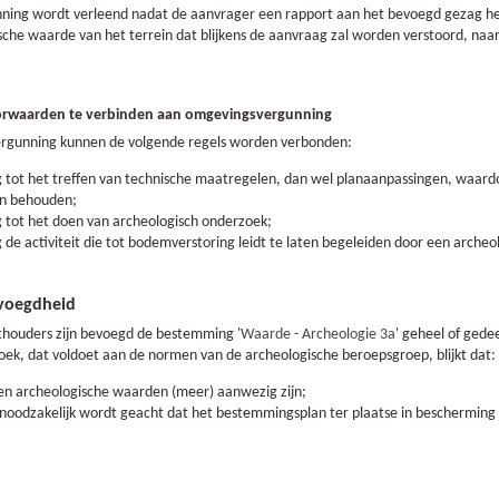
ing wordt verleend nadat de aanvrager een rapport aan het bevoegd gezag hee
sche waarde van het terrein dat blijkens de aanvraag zal worden verstoord, naa
oorwaarden te verbinden aan omgevingsvergunning
rgunning kunnen de volgende regels worden verbonden:
ng tot het treffen van technische maatregelen, dan wel planaanpassingen, waa
n behouden;
g tot het doen van archeologisch onderzoek;
g de activiteit die tot bodemverstoring leidt te laten begeleiden door een arche
evoegdheid
houders zijn bevoegd de bestemming '
Waarde - Archeologie 3a
' geheel of gedee
oek, dat voldoet aan de normen van de archeologische beroepsgroep, blijkt dat:
een archeologische waarden (meer) aanwezig zijn;
noodzakelijk wordt geacht dat het bestemmingsplan ter plaatse in bescherming 