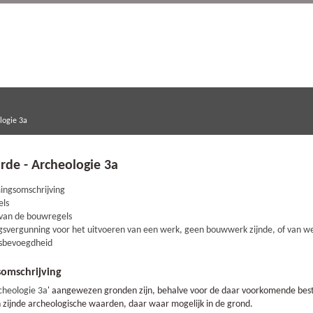
logie 3a
rde - Archeologie 3a
ngsomschrijving
els
 van de bouwregels
svergunning voor het uitvoeren van een werk, geen bouwwerk zijnde, of van
gsbevoegdheid
omschrijving
cheologie 3a
' aangewezen gronden zijn, behalve voor de daar voorkomende b
 zijnde archeologische waarden, daar waar mogelijk in de grond.