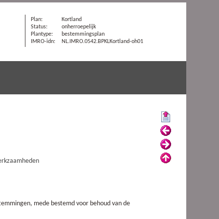
Plan:
Kortland
Status:
onherroepelijk
Plantype:
bestemmingsplan
IMRO-idn:
NL.IMRO.0542.BPKLKortland-oh01
Begin
Vorige
Volgende
Omhoog
 werkzaamheden
estemmingen, mede bestemd voor behoud van de