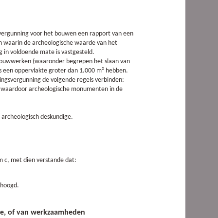
vergunning voor het bouwen een rapport van een
n waarin de archeologische waarde van het
g in voldoende mate is vastgesteld.
 bouwwerken (waaronder begrepen het slaan van
 een oppervlakte groter dan 1.000 m² hebben.
ngsvergunning de volgende regels verbinden:
n, waardoor archeologische monumenten in de
en archeologisch deskundige.
m c, met dien verstande dat:
ehoogd.
de, of van werkzaamheden