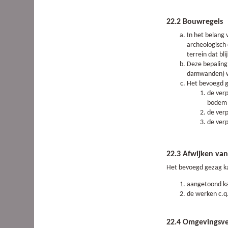
22.2 Bouwregels
In het belang
archeologisch
terrein dat bl
Deze bepaling
damwanden) wa
Het bevoegd g
de ver
bodem 
de verp
de verp
22.3 Afwijken va
Het bevoegd gezag ka
aangetoond ka
de werken c.q
22.4 Omgevingsve