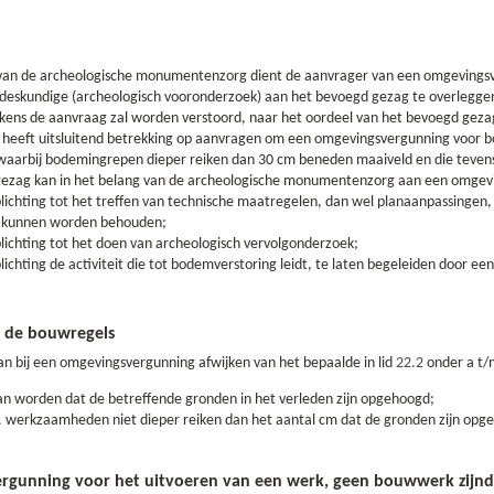
 van de archeologische monumentenzorg dient de aanvrager van een omgevings
 deskundige (archeologisch vooronderzoek) aan het bevoegd gezag te overlegge
ijkens de aanvraag zal worden verstoord, naar het oordeel van het bevoegd geza
 heeft uitsluitend betrekking op aanvragen om een omgevingsvergunning voor
arbij bodemingrepen dieper reiken dan 30 cm beneden maaiveld en die tevens
ezag kan in het belang van de archeologische monumentenzorg aan een omgevi
plichting tot het treffen van technische maatregelen, dan wel planaanpassinge
kunnen worden behouden;
lichting tot het doen van archeologisch vervolgonderzoek;
lichting de activiteit die tot bodemverstoring leidt, te laten begeleiden door e
n de bouwregels
n bij een omgevingsvergunning afwijken van het bepaalde in lid
22.2
onder a t/
n worden dat de betreffende gronden in het verleden zijn opgehoogd;
. werkzaamheden niet dieper reiken dan het aantal cm dat de gronden zijn opg
rgunning voor het uitvoeren van een werk, geen bouwwerk zijn