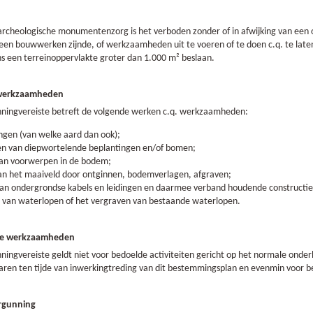
 archeologische monumentenzorg is het verboden zonder of in afwijking van ee
n bouwwerken zijnde, of werkzaamheden uit te voeren of te doen c.q. te laten
ns een terreinoppervlakte groter dan 1.000 m² beslaan.
 werkzaamheden
ningvereiste betreft de volgende werken c.q. werkzaamheden:
gen (van welke aard dan ook);
n van diepwortelende beplantingen en/of bomen;
 van voorwerpen in de bodem;
van het maaiveld door ontginnen, bodemverlagen, afgraven;
van ondergrondse kabels en leidingen en daarmee verband houdende constructies
 van waterlopen of het vergraven van bestaande waterlopen.
de werkzaamheden
ingvereiste geldt niet voor bedoelde activiteiten gericht op het normale onde
waren ten tijde van inwerkingtreding van dit bestemmingsplan en evenmin voor b
rgunning