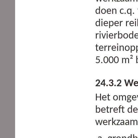
doen c.q. 
dieper re
rivierbod
terreinop
5.000 m² 
24.3.2 W
Het omgev
betreft d
werkzaam