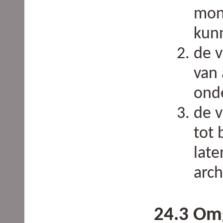
mon
kun
de v
van 
ond
de v
tot 
late
arch
24.3 Om