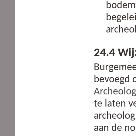
bodemve
begele
archeo
24.4 Wi
Burgemees
bevoegd 
Archeolog
te laten v
archeolog
aan de n