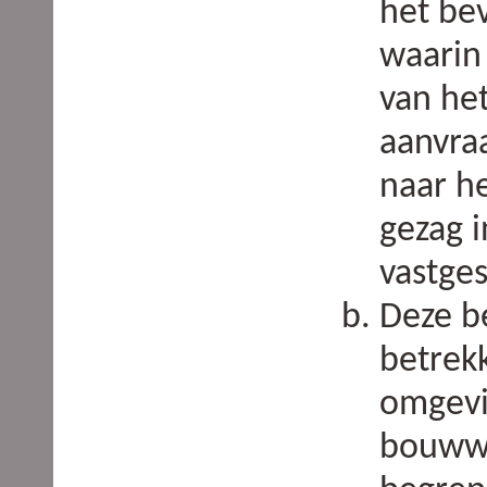
het be
waarin
van het
aanvra
naar h
gezag 
vastges
Deze be
betrek
omgevi
bouww