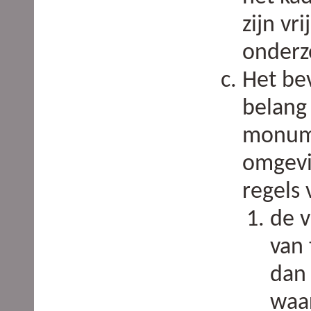
zijn vr
onderz
Het be
belang
monum
omgevi
regels
de v
van 
dan
waa