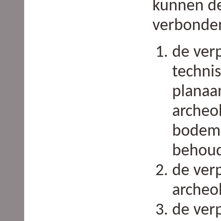
kunnen de
verbonde
de verp
techni
planaa
archeo
bodem
behou
de verp
archeo
de verp