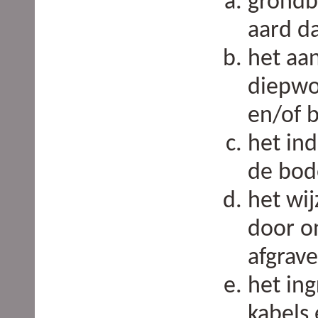
grondb
aard d
het aa
diepwo
en/of 
het in
de bo
het wij
door o
afgrave
het in
kabels