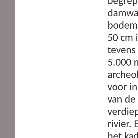
begrep
damwan
bodemi
50 cm 
tevens
5.000 
archeo
voor in
van de 
verdie
rivier
het ka