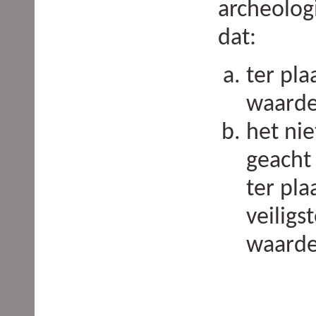
archeolog
dat:
ter pla
waarde
het ni
geacht
ter pla
veiligs
waarde