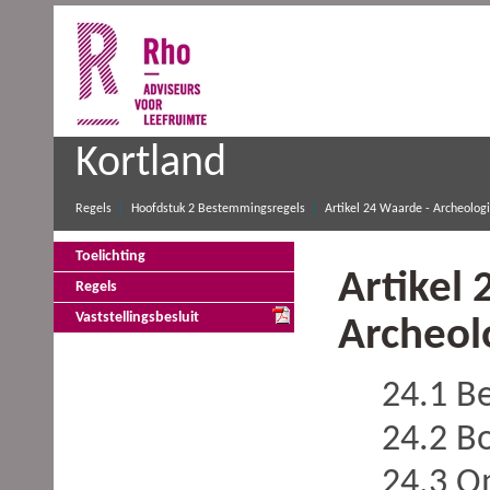
Kortland
Regels
Hoofdstuk 2 Bestemmingsregels
Artikel 24 Waarde - Archeologi
Toelichting
Artikel 
Regels
Vaststellingsbesluit
Archeol
24.1 B
24.2 B
24.3 O