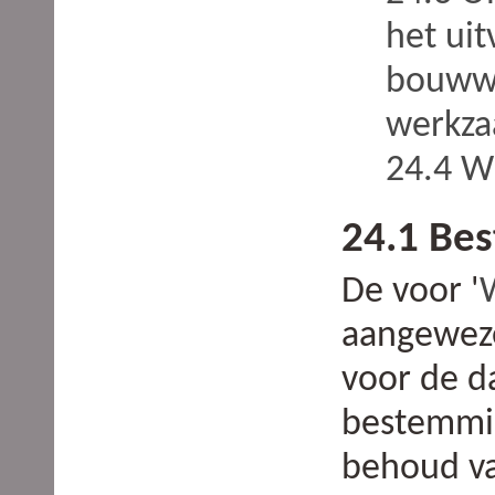
het ui
bouwwe
werkz
24.4 W
24.1 Be
De voor '
aangeweze
voor de 
bestemmi
behoud va