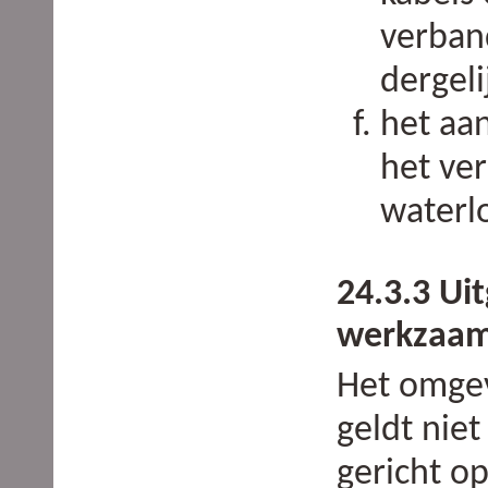
verban
dergeli
het aa
het ve
waterl
24.3.3 Ui
werkzaa
Het omgev
geldt niet
gericht o