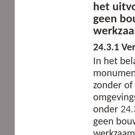
het uitv
geen bo
werkza
24.3.1 Ve
In het be
monument
zonder of 
omgevings
onder
24.
geen bouw
werkzaamh