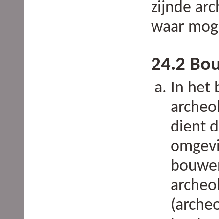
zijnde ar
waar moge
24.2 Bo
In het 
archeo
dient 
omgevi
bouwen
archeo
(arche