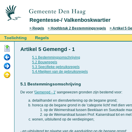
Regentesse-/ Valkenboskwartier
Regels
Hoofdstuk 2 Bestemmingsregels
Artikel 5 G
Toelichting
Regels
Artikel 5 Gemengd - 1
5.1 Bestemmingsomschrijving
5.2 Bouwregels
5.3 Specifieke gebruiksregels
5.4 Afwijken van de gebruiksregels
5.1 Bestemmingsomschrijving
De voor '
Gemengd - 1
' aangewezen gronden zijn bestemd voor:
detailhandel en dienstverlening op de begane grond;
horeca op de begane grond in de 'categorie licht' met dien ver
op de Weimerstraat tussen Beeklaan en Suezkade maxi
op de Weimarstraat tussen Prof. Kaiserstraat tot en me
wonen, uitsluitend op de verdiepingen;
- en uitsluitend ter plaatse van de aanduiding op de begane grond: