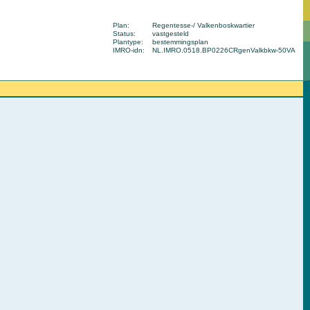
Plan:
Regentesse-/ Valkenboskwartier
Status:
vastgesteld
Plantype:
bestemmingsplan
IMRO-idn:
NL.IMRO.0518.BP0226CRgenValkbkw-50VA