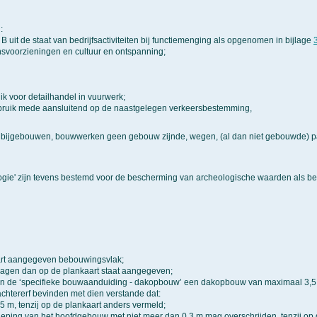
:
B uit de staat van bedrijfsactiviteiten bij functiemenging als opgenomen in bijlage
nsvoorzieningen en cultuur en ontspanning;
ik voor detailhandel in vuurwerk;
bruik mede aansluitend op de naastgelegen verkeersbestemming,
 bijgebouwen, bouwwerken geen gebouw zijnde, wegen, (al dan niet gebouwde) pa
e' zijn tevens bestemd voor de bescherming van archeologische waarden als bedoe
art aangegeven bebouwingsvlak;
agen dan op de plankaart staat aangegeven;
e van de ‘specifieke bouwaanduiding - dakopbouw’ een dakopbouw van maximaal 3
chtererf bevinden met dien verstande dat:
 m, tenzij op de plankaart anders vermeld;
eping van het hoofdgebouw met niet meer dan 0,3 m mag overschrijden, tenzij op 