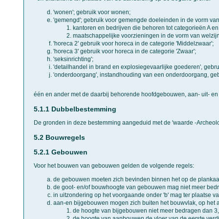
'wonen'; gebruik voor wonen;
'gemengd'; gebruik voor gemengde doeleinden in de vorm van
kantoren en bedrijven die behoren tot categorieën A en 
maatschappelijke voorzieningen in de vorm van welzij
'horeca 2' gebruik voor horeca in de categorie 'Middelzwaar';
'horeca 3' gebruik voor horeca in de categorie 'Zwaar';
'seksinrichting';
'detailhandel in brand en explosiegevaarlijke goederen', gebru
'onderdoorgang', instandhouding van een onderdoorgang, ge
één en ander met de daarbij behorende hoofdgebouwen, aan- uit- en
5.1.1 Dubbelbestemming
De gronden in deze bestemming aangeduid met de 'waarde -Archeologi
5.2 Bouwregels
5.2.1 Gebouwen
Voor het bouwen van gebouwen gelden de volgende regels:
de gebouwen moeten zich bevinden binnen het op de planka
de goot- en/of bouwhoogte van gebouwen mag niet meer bedr
in uitzondering op het voorgaande onder 'b' mag ter plaats
aan-en bijgebouwen mogen zich buiten het bouwvlak, op het a
de hoogte van bijgebouwen niet meer bedragen dan 3,5
de hoogte van aanbouwen de vloer van de eerste verdi