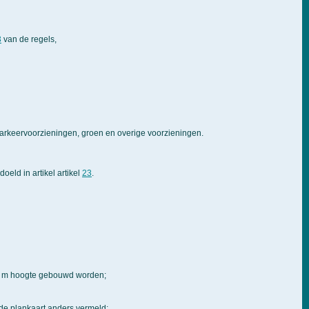
3
van de regels,
rkeervoorzieningen, groen en overige voorzieningen.
ld in artikel artikel
23
.
,5 m hoogte gebouwd worden;
de plankaart anders vermeld;