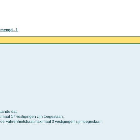
emengd - 1
stande dat;
maal 17 vestigingen zijn toegestaan;
t de Fahrenheitstraat maximaal 3 vestigingen zijn toegestaan;