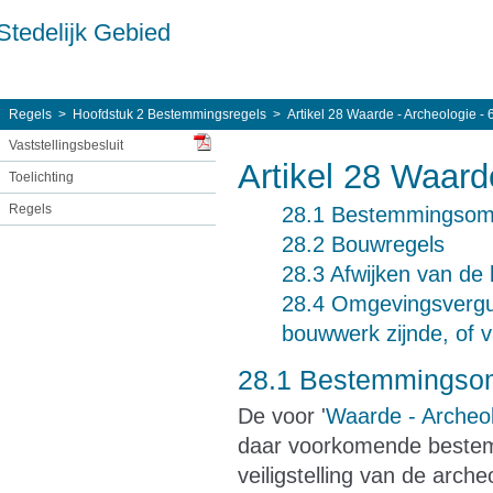
Stedelijk Gebied
Regels
Hoofdstuk 2 Bestemmingsregels
Artikel 28 Waarde - Archeologie - 
Vaststellingsbesluit
Artikel 28 Waard
Toelichting
Regels
28.1 Bestemmingsoms
28.2 Bouwregels
28.3 Afwijken van de
28.4 Omgevingsvergun
bouwwerk zijnde, of
28.1 Bestemmingsom
De voor '
Waarde - Archeol
daar voorkomende bestem
veiligstelling van de arc