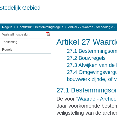
Stedelijk Gebied
Regels
Hoofdstuk 2 Bestemmingsregels
Artikel 27 Waarde - Archeologie - 
Vaststellingsbesluit
Artikel 27 Waard
Toelichting
Regels
27.1 Bestemmingsoms
27.2 Bouwregels
27.3 Afwijken van de
27.4 Omgevingsvergun
bouwwerk zijnde, of
27.1 Bestemmingsom
De voor '
Waarde - Archeol
daar voorkomende bestem
veiligstelling van de arc