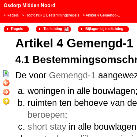
Osdorp Midden Noord
Regels
Hoofdstuk 2 Bestemmingsregels
Artikel 4 Gemengd-1
Regels
Toelichting
Bijlagen bij toelichting
Artikel 4 Gemengd-1
4.1 Bestemmingsomschr
De voor
Gemengd-1
aangeweze
woningen in alle bouwlagen
ruimten ten behoeve van de
beroepen
;
short stay
in alle bouwlagen