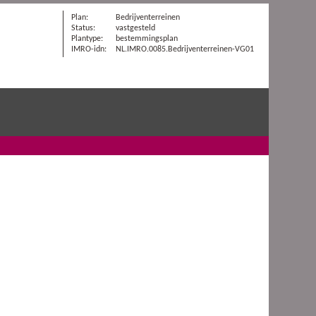
Plan:
Bedrijventerreinen
Status:
vastgesteld
Plantype:
bestemmingsplan
IMRO-idn:
NL.IMRO.0085.Bedrijventerreinen-VG01