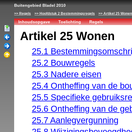
Buitengebied Bladel 2010
Regels
Hoofdstuk 2 Bestemmingsregels
Artikel 25 Wonen
Inhoudsopgave
Toelichting
Regels
Artikel 25 Wonen
25.1 Bestemmingsomschri
25.2 Bouwregels
25.3 Nadere eisen
25.4 Ontheffing van de bo
25.5 Specifieke gebruiksr
25.6 Ontheffing van de ge
25.7 Aanlegvergunning
25.8 Wijzigingsbevoegdh