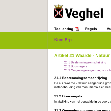
Toelichting
Regels
Va
Kom Erp
Regels
Hoofdstuk 2 Bestemmingsregel
Artikel 21 Waarde - Natuur
21.1 Bestemmingsomschrijving
21.2 Bouwregels
21.3 Omgevingsvergunning voor h
21.1 Bestemmingsomschrijving
De als ‘Waarde - Natuur' aangeduide gr
instandhouding van monumentale en bee
21.2 Bouwregels
In afwijking van het bepaalde in de voorg
21.3 Omgevingsvergunning voor 