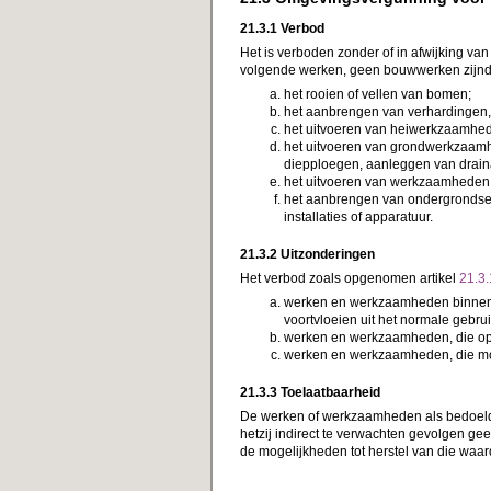
21.3.1 Verbod
Het is verboden zonder of in afwijking 
volgende werken, geen bouwwerken zijnde
het rooien of vellen van bomen;
het aanbrengen van verhardingen, 
het uitvoeren van heiwerkzaamhede
het uitvoeren van grondwerkzaamh
diepploegen, aanleggen van drain
het uitvoeren van werkzaamheden 
het aanbrengen van ondergrondse t
installaties of apparatuur.
21.3.2 Uitzonderingen
Het verbod zoals opgenomen artikel
21.3.
werken en werkzaamheden binnen h
voortvloeien uit het normale gebr
werken en werkzaamheden, die op tij
werken en werkzaamheden, die mo
21.3.3 Toelaatbaarheid
De werken of werkzaamheden als bedoel
hetzij indirect te verwachten gevolgen ge
de mogelijkheden tot herstel van die waar