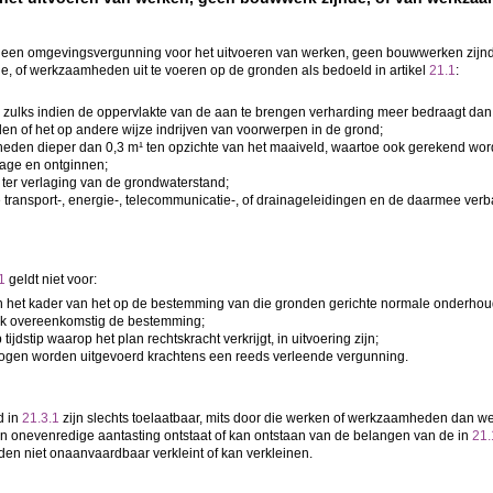
van een omgevingsvergunning voor het uitvoeren van werken, geen bouwwerken zij
, of werkzaamheden uit te voeren op de gronden als bedoeld in artikel
21.1
:
zulks indien de oppervlakte van de aan te brengen verharding meer bedraagt dan
n of het op andere wijze indrijven van voorwerpen in de grond;
eden dieper dan 0,3 m¹ ten opzichte van het maaiveld, waartoe ook gerekend wo
age en ontginnen;
ter verlaging van de grondwaterstand;
ransport-, energie-, telecommunicatie-, of drainageleidingen en de daarmee ver
1
geldt niet voor:
et kader van het op de bestemming van die gronden gerichte normale onderhoud
uik overeenkomstig de bestemming;
dstip waarop het plan rechtskracht verkrijgt, in uitvoering zijn;
gen worden uitgevoerd krachtens een reeds verleende vergunning.
d in
21.3.1
zijn slechts toelaatbaar, mits door die werken of werkzaamheden dan wel
en onevenredige aantasting ontstaat of kan ontstaan van de belangen van de in
21.
den niet onaanvaardbaar verkleint of kan verkleinen.