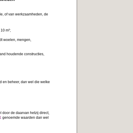
nde, of van werkzaamheden, de
 10 m²;
rdt woelen, mengen,
band houdende constructies,
 en beheer, dan wel die welke
 door de daarvan hetzij direct,
1
genoemde waarden dan wel