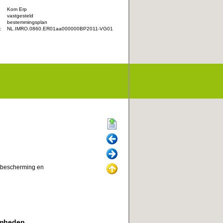
Kom Erp
vastgesteld
:
bestemmingsplan
:
NL.IMRO.0860.ER01aa000000BP2011-VG01
Begin
Vorige
Volgende
 bescherming en
Omhoog
amheden