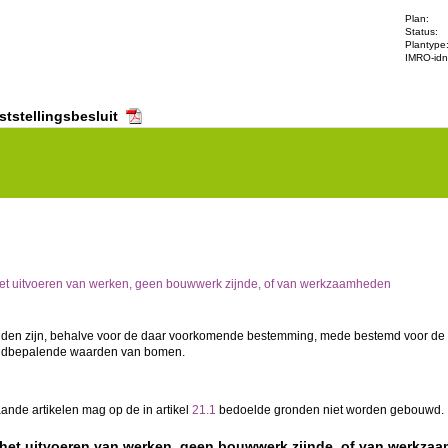
Plan:
Status:
Plantype
IMRO-idn
ststellingsbesluit
s
Artikel 21 Waarde - Natuur
et uitvoeren van werken, geen bouwwerk zijnde, of van werkzaamheden
onden zijn, behalve voor de daar voorkomende bestemming, mede bestemd voor de
ldbepalende waarden van bomen.
aande artikelen mag op de in artikel
21.1
bedoelde gronden niet worden gebouwd.
het uitvoeren van werken, geen bouwwerk zijnde, of van werkza