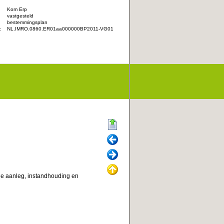
Kom Erp
vastgesteld
:
bestemmingsplan
:
NL.IMRO.0860.ER01aa000000BP2011-VG01
Begin
Vorige
Volgende
Omhoog
e aanleg, instandhouding en