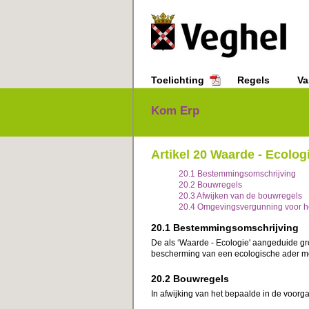
Toelichting
Regels
Va
Kom Erp
Regels
Hoofdstuk 2 Bestemmingsregel
Artikel 20 Waarde - Ecolog
20.1 Bestemmingsomschrijving
20.2 Bouwregels
20.3 Afwijken van de bouwregels
20.4 Omgevingsvergunning voor h
20.1 Bestemmingsomschrijving
De als ‘Waarde - Ecologie' aangeduide g
bescherming van een ecologische ader me
20.2 Bouwregels
In afwijking van het bepaalde in de voorg