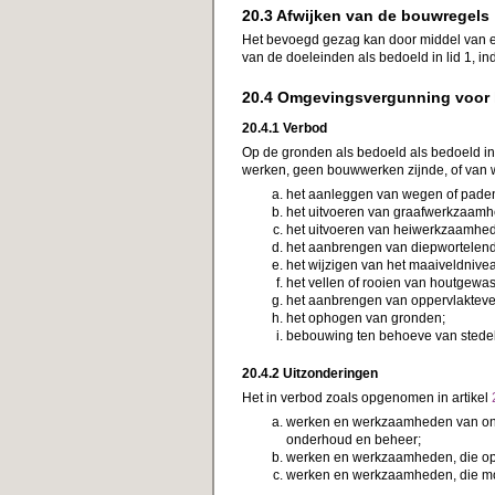
20.3 Afwijken van de bouwregels
Het bevoegd gezag kan door middel van 
van de doeleinden als bedoeld in lid 1, i
20.4 Omgevingsvergunning voor 
20.4.1 Verbod
Op de gronden als bedoeld als bedoeld in 
werken, geen bouwwerken zijnde, of van
het aanleggen van wegen of pade
het uitvoeren van graafwerkzaam
het uitvoeren van heiwerkzaamhed
het aanbrengen van diepwortelend
het wijzigen van het maaiveldnive
het vellen of rooien van houtgewas
het aanbrengen van oppervlakteve
het ophogen van gronden;
bebouwing ten behoeve van stedeli
20.4.2 Uitzonderingen
Het in verbod zoals opgenomen in artikel
werken en werkzaamheden van onde
onderhoud en beheer;
werken en werkzaamheden, die op tij
werken en werkzaamheden, die mo