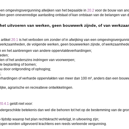
een omgevingsvergunning afwijken van het bepaalde in
20.2
voor de bouw van and
ndien geen onevenredige aantasting ontstaat of kan ontstaan van de belangen van 
het uitvoeren van werken, geen bouwwerk zijnde, of van werkza
artikel
20.1
is het verboden om zonder of in afwijking van een omgevingsvergunni
 werkzaamheden, de volgende werken, geen bouwwerken zijnde, of werkzaamheden 
n en het aanbrengen van andere oppervlakteverhardingen;
heden;
en of het anderszins indringen van voorwerpen;
e beplanting of bomen;
au door ontgronding of ophoging;
;
rhardingen of verharde oppervlakten van meer dan 100 m², anders dan een bouw
jke, agrarische en recreatieve ontwikkelingen.
20.4.1
geldt niet voor:
rgeschikte betekenis dan wel die behoren tot het op de bestemming van de gro
dstip waarop het plan rechtskracht verkrijgt, in uitvoering zijn;
gen worden uitgevoerd krachtens een reeds verleende vergunning.