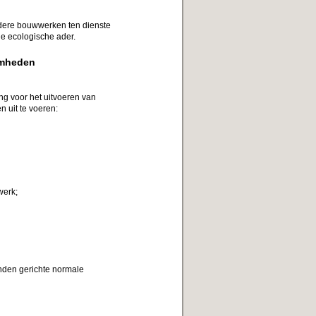
ere bouwwerken ten dienste
de ecologische ader.
amheden
ng voor het uitvoeren van
uit te voeren:
werk;
nden gerichte normale