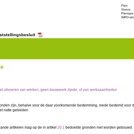
Plan:
Status:
Plantype
IMRO-idn
ststellingsbesluit
s
Artikel 20 Waarde - Ecologie
ie
et uitvoeren van werken, geen bouwwerk zijnde, of van werkzaamheden
ronden zijn, behalve voor de daar voorkomende bestemming, mede bestemd voor d
t natte gebieden.
aande artikelen mag op de in artikel
20.1
bedoelde gronden niet worden gebouwd.