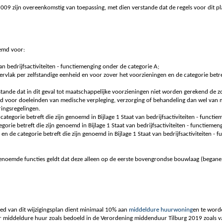
09 zijn overeenkomstig van toepassing, met dien verstande dat de regels voor dit pl
emd voor:
van bedrijfsactiviteiten - functiemenging onder de categorie A;
lak per zelfstandige eenheid en voor zover het voorzieningen en de categorie betref
stande dat in dit geval tot maatschappelijke voorzieningen niet worden gerekend d
emd voor doeleinden van medische verpleging, verzorging of behandeling dan wel van
ingsregelingen.
ategorie betreft die zijn genoemd in Bijlage 1 Staat van bedrijfsactiviteiten - functie
gorie betreft die zijn genoemd in Bijlage 1 Staat van bedrijfsactiviteiten - functiemen
en de categorie betreft die zijn genoemd in Bijlage 1 Staat van bedrijfsactiviteiten - f
 genoemde functies geldt dat deze alleen op de eerste bovengrondse bouwlaag (bega
ed van dit wijzigingsplan dient minimaal 10% aan
middeldure huurwoning
en te word
middeldure huur zoals bedoeld in de Verordening middenduur Tilburg 2019 zoals vas