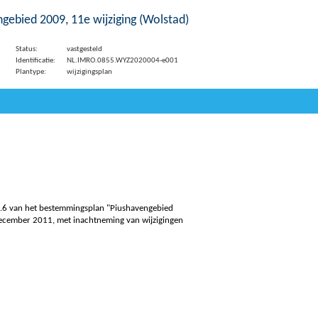
gebied 2009, 11e wijziging (Wolstad)
Status:
vastgesteld
Identificatie:
NL.IMRO.0855.WYZ2020004-e001
Plantype:
wijzigingsplan
26.6 van het bestemmingsplan "Piushavengebied
december 2011, met inachtneming van wijzigingen