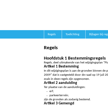
Regels
Toelichting
Bijlagen bij reg
Regels
Hoofdstuk 1 Bestemmingsregels
Regels, deel uitmakende van het wijzigingsplan "P
Artikel 1 Bestemming
In dit wijzigingsplan is aan de gronden binnen d
2009" dat is vastgesteld door de raad op 19 jul
zoals in deze regels zijn opgenomen.
Artikel 2 aanduiding
Ter plaatse van de aanduidingen:
erf;
parkeerterrein;
zijn de gronden als zodanig bestemd.
Artikel 3 Gemengd