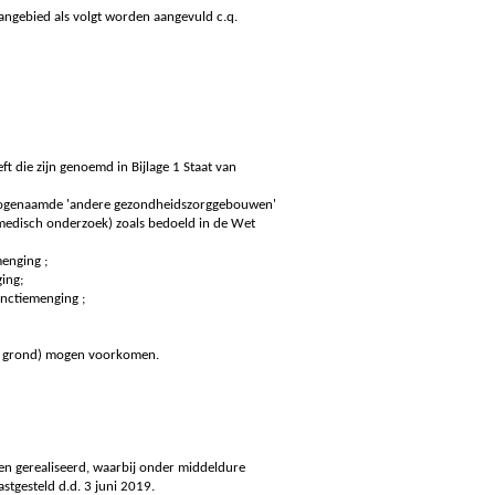
angebied als volgt worden aangevuld c.q.
t die zijn genoemd in Bijlage 1 Staat van
e zogenaamde 'andere gezondheidszorggebouwen'
 medisch onderzoek) zoals bedoeld in de Wet
menging ;
ging;
unctiemenging ;
ne grond) mogen voorkomen.
en gerealiseerd, waarbij onder middeldure
tgesteld d.d. 3 juni 2019.