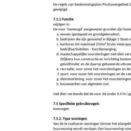
De regels van bestemmingsplan Piushavengebied 20
gewijzigd.
7.1.1 Functie
wijzigen in:
De voor 'Gemengd' aangewezen gronden zijn best
wonen (gestapeld en grondgebonden);
bedrijven die zijn genoemd in Bijlage 1 Staat 
kantoren tot maximaal 250m² bruto vloeropperv
bedrijfsactiviteiten - functiemenging;
maatschappelijke voorzieningen met dien ver
(blijkens hun constructie en inrichting best
geluidhinder en de daarop gebaseerde uitvoer
recreatie, voor zover het voorzieningen en de c
sport, voor zover het voorzieningen en de cate
dienstverlening, voor zover het voorzieningen 
bouwwerken van algemeen nut.
met dien verstande dat de voor de onder b t/m i
7.5 Specifieke gebruiksregels
toevoegen
7.5.2. Type woningen
Van de te realiseren woningen binnen het plangebi
huurwoning wordt verstaan: Een huurwoning voor 