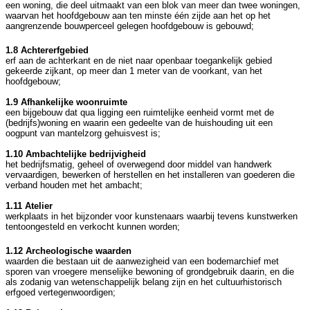
een woning, die deel uitmaakt van een blok van meer dan twee woningen,
waarvan het hoofdgebouw aan ten minste één zijde aan het op het
aangrenzende bouwperceel gelegen hoofdgebouw is gebouwd;
1.8 Achtererfgebied
erf aan de achterkant en de niet naar openbaar toegankelijk gebied
gekeerde zijkant, op meer dan 1 meter van de voorkant, van het
hoofdgebouw;
1.9 Afhankelijke woonruimte
een bijgebouw dat qua ligging een ruimtelijke eenheid vormt met de
(bedrijfs)woning en waarin een gedeelte van de huishouding uit een
oogpunt van mantelzorg gehuisvest is;
1.10 Ambachtelijke bedrijvigheid
het bedrijfsmatig, geheel of overwegend door middel van handwerk
vervaardigen, bewerken of herstellen en het installeren van goederen die
verband houden met het ambacht;
1.11 Atelier
werkplaats in het bijzonder voor kunstenaars waarbij tevens kunstwerken
tentoongesteld en verkocht kunnen worden;
1.12 Archeologische waarden
waarden die bestaan uit de aanwezigheid van een bodemarchief met
sporen van vroegere menselijke bewoning of grondgebruik daarin, en die
als zodanig van wetenschappelijk belang zijn en het cultuurhistorisch
erfgoed vertegenwoordigen;