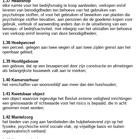
1.37 Headshop
elke ruimte voor het bedrijfsmatig te koop aanbieden, verkopen en/of
leveren van benodigdheden ten behoeve van het gebruiken van
psychotrope stoffen, of voor het gebruiken of bewerken van planten die
psychotrope stoffen bevatten, aan personen die de goederen kopen voor
gebruik, verbruik of aanwending anders dan in de uitoefening van een
beroeps- of bedrijfsactiviteit, met inbegrip van het uitstallen ten behoeve
van verkoop en/of levering van deze benodigdheden;
1.38 Hoekperceel
een perceel, gelegen aan twee wegen of aan twee zijden grenst aan het
openbaar gebied;
1.39 Hoofdgebouw
een gebouw, dat op een bouwperceel door zijn constructie en afmetingen
als belangrijkste bouwwerk valt aan te merken;
1.40 Kamerverhuur
het verschaffen van woonverblijf aan meer dan één huishouden;
1.41 Kwetsbaar object
een object waarvoor ingevolge het Besluit externe veiligheid inrichtingen
een grenswaarde of richtwaarde voor het risico is bepaald, die in acht
genomen moet worden;
1.42 Mantelzorg
het bieden van zorg aan familieleden die hulpbehoevend zijn op het
fysieke, psychische en/of sociale vlak, op vrijwillige basis en buiten
organisatorisch verband;