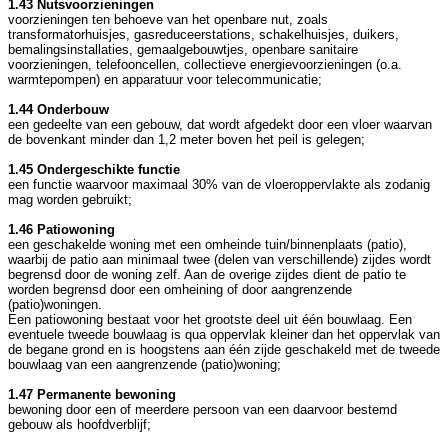
1.43 Nutsvoorzieningen
voorzieningen ten behoeve van het openbare nut, zoals
transformatorhuisjes, gasreduceerstations, schakelhuisjes, duikers,
bemalingsinstallaties, gemaalgebouwtjes, openbare sanitaire
voorzieningen, telefooncellen, collectieve energievoorzieningen (o.a.
warmtepompen) en apparatuur voor telecommunicatie;
1.44 Onderbouw
een gedeelte van een gebouw, dat wordt afgedekt door een vloer waarvan
de bovenkant minder dan 1,2 meter boven het peil is gelegen;
1.45 Ondergeschikte functie
een functie waarvoor maximaal 30% van de vloeroppervlakte als zodanig
mag worden gebruikt;
1.46 Patiowoning
een geschakelde woning met een omheinde tuin/binnenplaats (patio),
waarbij de patio aan minimaal twee (delen van verschillende) zijdes wordt
begrensd door de woning zelf. Aan de overige zijdes dient de patio te
worden begrensd door een omheining of door aangrenzende
(patio)woningen.
Een patiowoning bestaat voor het grootste deel uit één bouwlaag. Een
eventuele tweede bouwlaag is qua oppervlak kleiner dan het oppervlak van
de begane grond en is hoogstens aan één zijde geschakeld met de tweede
bouwlaag van een aangrenzende (patio)woning;
1.47 Permanente bewoning
bewoning door een of meerdere persoon van een daarvoor bestemd
gebouw als hoofdverblijf;