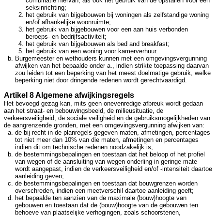
combinatie hiervan, als ook het gebruik van de opstallen voor een
seksinrichting;
het gebruik van bijgebouwen bij woningen als zelfstandige woning
en/of afhankelijke woonruimte;
het gebruik van bijgebouwen voor een aan huis verbonden
beroeps- en bedrijfsactiviteit;
het gebruik van bijgebouwen als bed and breakfast;
het gebruik van een woning voor kamerverhuur.
Burgemeester en wethouders kunnen met een omgevingsvergunning
afwijken van het bepaalde onder a., indien strikte toepassing daarvan
zou leiden tot een beperking van het meest doelmatige gebruik, welke
beperking niet door dringende redenen wordt gerechtvaardigd.
Artikel 8 Algemene afwijkingsregels
Het bevoegd gezag kan, mits geen onevenredige afbreuk wordt gedaan
aan het straat- en bebouwingsbeeld, de milieusituatie, de
verkeersveiligheid, de sociale veiligheid en de gebruiksmogelijkheden van
de aangrenzende gronden, met een omgevingsvergunning afwijken van:
de bij recht in de planregels gegeven maten, afmetingen, percentages
tot niet meer dan 10% van die maten, afmetingen en percentages
indien dit om technische redenen noodzakelijk is;
de bestemmingsbepalingen en toestaan dat het beloop of het profiel
van wegen of de aansluiting van wegen onderling in geringe mate
wordt aangepast, indien de verkeersveiligheid en/of -intensiteit daartoe
aanleiding geven;
de bestemmingsbepalingen en toestaan dat bouwgrenzen worden
overschreden, indien een meetverschil daartoe aanleiding geeft;
het bepaalde ten aanzien van de maximale (bouw)hoogte van
gebouwen en toestaan dat de (bouw)hoogte van de gebouwen ten
behoeve van plaatselijke verhogingen, zoals schoorstenen,