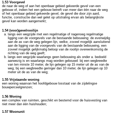
1.53 Voorgevel
de naar de weg of aan het openbaar gebied gekeerde gevel van een
gebouw of, indien het een gebouw betreft van meer dan één naar de weg
of het openbaar gebied gekeerde gevel, de gevel die door zijn aard,
functie, constructie dan wel gelet op uitstraling ervan als belangrijkste
gevel kan worden aangemerkt;
1.54 (voor)gevelrooilijn
langs een wegzijde met een regelmatige of nagenoeg regelmatige
ligging van de voorgevels van de bestaande bebouwing: de evenwijdig
aan de as van de weg gelegen lijn, welke, zoveel mogelijk aansluitend
aan de ligging van de voorgevels van de bestaande bebouwing, een
zoveel mogelijk gelijkmatig beloop van de rooilijn overeenkomstig de
richting van de weg geeft;
langs een wegzijde waarlangs geen bebouwing als onder a. bedoeld
aanwezig is en waarlangs mag worden gebouwd: bij een wegbreedte
van ten minste 10 meter, de lijn gelegen op 15 meter uit de as van de
weg; bij een wegbreedte geringer dan 10 meter, de lijn gelegen op 10
meter uit de as van de weg;
1.55 Vrijstaande woning
een woning waarvan het hoofdgebouw losstaat van de zijdelingse
bouwperceelgrenzen;
1.56 Woning
een complex van ruimten, geschikt en bestemd voor de huisvesting van
niet meer dan één huishouden;
1.57 Woonunit