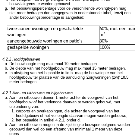
bouwvlakgrens te worden gebouwd.
Het bebouwingspercentage voor de verschillende woningtypen mag
niet meer bedragen dan aangegeven in onderstaande tabel, tenzij een
ander bebouwingspercentage is aangeduid:
twee-aaneenwoningen en geschakelde
60%, met een ma
woningen
m²
aaneengebouwde woningen en patio's
80%
gestapelde woningen
100%
4.2.2 Hoofdgebouwen
De bouwhoogte mag maximaal 10 meter bedragen.
De diepte van het hoofdgebouw mag maximaal 15 meter bedragen.
In afwijking van het bepaalde in lid b. mag de bouwdiepte van het
hoofdgebouw ter plaatse van de aanduiding 'Zorgwoningen (zw)' 18,5
meter bedragen.
4.2.3 Aan- en uitbouwen en bijgebouwen
Aan- en uitbouwen dienen 1 meter achter de voorgevel van het
hoofdgebouw of het verlengde daarvan te worden gebouwd, met
uitzondering van:
carports en overkappingen, die achter de voorgevel van het
hoofdgebouw of het verlengde daarvan mogen worden gebouwd,
het bepaalde in artikel 4.2.1, onder d.
Aan- en uitbouwen mogen in de zijdelingse bouwperceelgrens worden
gebouwd dan wel op een afstand van minimaal 1 meter van deze
grens.