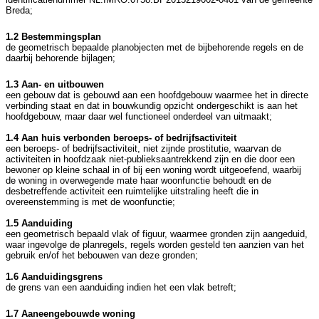
Breda;
1.2 Bestemmingsplan
de geometrisch bepaalde planobjecten met de bijbehorende regels en de
daarbij behorende bijlagen;
1.3 Aan- en uitbouwen
een gebouw dat is gebouwd aan een hoofdgebouw waarmee het in directe
verbinding staat en dat in bouwkundig opzicht ondergeschikt is aan het
hoofdgebouw, maar daar wel functioneel onderdeel van uitmaakt;
1.4 Aan huis verbonden beroeps- of bedrijfsactiviteit
een beroeps- of bedrijfsactiviteit, niet zijnde prostitutie, waarvan de
activiteiten in hoofdzaak niet-publieksaantrekkend zijn en die door een
bewoner op kleine schaal in of bij een woning wordt uitgeoefend, waarbij
de woning in overwegende mate haar woonfunctie behoudt en de
desbetreffende activiteit een ruimtelijke uitstraling heeft die in
overeenstemming is met de woonfunctie;
1.5 Aanduiding
een geometrisch bepaald vlak of figuur, waarmee gronden zijn aangeduid,
waar ingevolge de planregels, regels worden gesteld ten aanzien van het
gebruik en/of het bebouwen van deze gronden;
1.6 Aanduidingsgrens
de grens van een aanduiding indien het een vlak betreft;
1.7 Aaneengebouwde woning