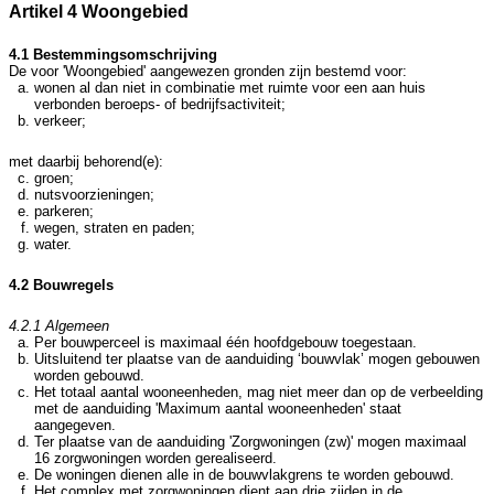
Artikel 4 Woongebied
4.1 Bestemmingsomschrijving
De voor 'Woongebied' aangewezen gronden zijn bestemd voor:
wonen al dan niet in combinatie met ruimte voor een aan huis
verbonden beroeps- of bedrijfsactiviteit;
verkeer;
met daarbij behorend(e):
groen;
nutsvoorzieningen;
parkeren;
wegen, straten en paden;
water.
4.2 Bouwregels
4.2.1 Algemeen
Per bouwperceel is maximaal één hoofdgebouw toegestaan.
Uitsluitend ter plaatse van de aanduiding ‘bouwvlak’ mogen gebouwen
worden gebouwd.
Het totaal aantal wooneenheden, mag niet meer dan op de verbeelding
met de aanduiding 'Maximum aantal wooneenheden' staat
aangegeven.
Ter plaatse van de aanduiding 'Zorgwoningen (zw)' mogen maximaal
16 zorgwoningen worden gerealiseerd.
De woningen dienen alle in de bouwvlakgrens te worden gebouwd.
Het complex met zorgwoningen dient aan drie zijden in de