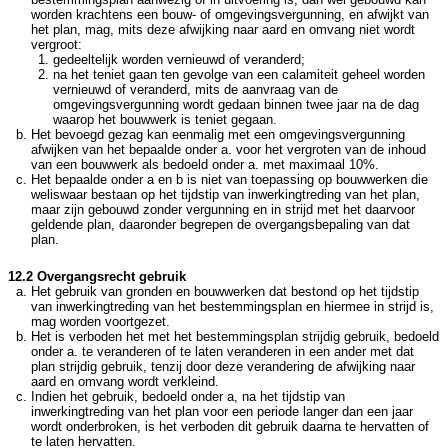
worden krachtens een bouw- of omgevingsvergunning, en afwijkt van
het plan, mag, mits deze afwijking naar aard en omvang niet wordt
vergroot:
gedeeltelijk worden vernieuwd of veranderd;
na het teniet gaan ten gevolge van een calamiteit geheel worden
vernieuwd of veranderd, mits de aanvraag van de
omgevingsvergunning wordt gedaan binnen twee jaar na de dag
waarop het bouwwerk is teniet gegaan.
Het bevoegd gezag kan eenmalig met een omgevingsvergunning
afwijken van het bepaalde onder a. voor het vergroten van de inhoud
van een bouwwerk als bedoeld onder a. met maximaal 10%.
Het bepaalde onder a en b is niet van toepassing op bouwwerken die
weliswaar bestaan op het tijdstip van inwerkingtreding van het plan,
maar zijn gebouwd zonder vergunning en in strijd met het daarvoor
geldende plan, daaronder begrepen de overgangsbepaling van dat
plan.
12.2 Overgangsrecht gebruik
Het gebruik van gronden en bouwwerken dat bestond op het tijdstip
van inwerkingtreding van het bestemmingsplan en hiermee in strijd is,
mag worden voortgezet.
Het is verboden het met het bestemmingsplan strijdig gebruik, bedoeld
onder a. te veranderen of te laten veranderen in een ander met dat
plan strijdig gebruik, tenzij door deze verandering de afwijking naar
aard en omvang wordt verkleind.
Indien het gebruik, bedoeld onder a, na het tijdstip van
inwerkingtreding van het plan voor een periode langer dan een jaar
wordt onderbroken, is het verboden dit gebruik daarna te hervatten of
te laten hervatten.