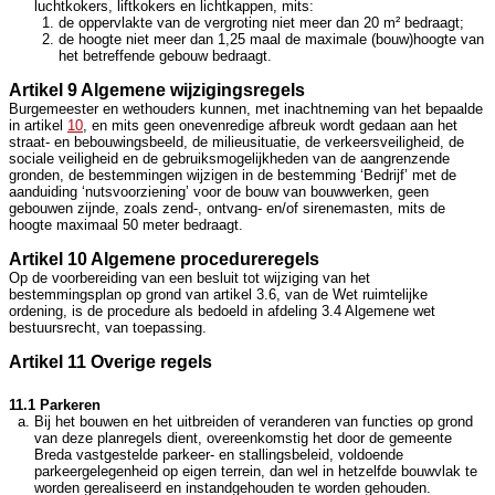
luchtkokers, liftkokers en lichtkappen, mits:
de oppervlakte van de vergroting niet meer dan 20 m² bedraagt;
de hoogte niet meer dan 1,25 maal de maximale (bouw)hoogte van
het betreffende gebouw bedraagt.
Artikel 9 Algemene wijzigingsregels
Burgemeester en wethouders kunnen, met inachtneming van het bepaalde
in artikel
10
, en mits geen onevenredige afbreuk wordt gedaan aan het
straat- en bebouwingsbeeld, de milieusituatie, de verkeersveiligheid, de
sociale veiligheid en de gebruiksmogelijkheden van de aangrenzende
gronden, de bestemmingen wijzigen in de bestemming ‘Bedrijf’ met de
aanduiding ‘nutsvoorziening’ voor de bouw van bouwwerken, geen
gebouwen zijnde, zoals zend-, ontvang- en/of sirenemasten, mits de
hoogte maximaal 50 meter bedraagt.
Artikel 10 Algemene procedureregels
Op de voorbereiding van een besluit tot wijziging van het
bestemmingsplan op grond van artikel 3.6, van de Wet ruimtelijke
ordening, is de procedure als bedoeld in afdeling 3.4 Algemene wet
bestuursrecht, van toepassing.
Artikel 11 Overige regels
11.1 Parkeren
Bij het bouwen en het uitbreiden of veranderen van functies op grond
van deze planregels dient, overeenkomstig het door de gemeente
Breda vastgestelde parkeer- en stallingsbeleid, voldoende
parkeergelegenheid op eigen terrein, dan wel in hetzelfde bouwvlak te
worden gerealiseerd en instandgehouden te worden gehouden.