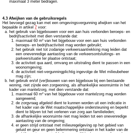
maximaal 3 meter bedragen.
4.3 Afwijken van de gebruiksregels
Het bevoegd gezag kan met een omgevingsvergunning afwijken van het
bepaalde in artikel
7
voor:
het gebruik van bijgebouwen voor een aan huis verbonden beroeps- en
bedrijfsactiviteit met dien verstande dat:
maximaal 60 m² van het bijgebouw voor een aan huis verbonden
beroeps- en bedrijfsactiviteit mag worden gebruikt;
het gebruik niet tot zodanige verkeersaantrekking mag leiden dat
een onevenredige aantasting van de verkeersontsluitings- en
parkeersituatie ter plaatse ontstaat;
de activiteit qua aard, omvang en uitstraling dient te passen in een
woonomgeving;
de activiteit niet-vergunningplichtig ingevolge de Wet milieubeheer
mag zijn;
het gebruik en/of (ver)bouwen van een bijgebouw bij een bestaande
woning, niet zijnde een zorgwoning, als afhankelijke woonruimte in het
kader van mantelzorg, met dien verstande dat:
maximaal 60 m² van het bijgebouw voor mantelzorg mag worden
aangewend;
de zorgvraag afgeleid dient te kunnen worden uit een indicatie in
het kader van de Wet maatschappelijke ondersteuning en beperkt
dient te blijven tot het verlenen van zorg aan familieleden;
de afhankelijke woonruimte niet mag leiden tot een onevenredige
aantasting van de omgeving;
er geen strijd ontstaat met milieuregelgeving op het gebied van
geluid en geur en geen belemmering ontstaan in het kader van de