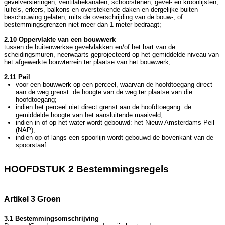
gevelversieringen, ventilatiekanalen, schoorstenen, gevel- en kroonlijsten,
luifels, erkers, balkons en overstekende daken en dergelijke buiten
beschouwing gelaten, mits de overschrijding van de bouw-, of
bestemmingsgrenzen niet meer dan 1 meter bedraagt;
2.10 Oppervlakte van een bouwwerk
tussen de buitenwerkse gevelvlakken en/of het hart van de
scheidingsmuren, neerwaarts geprojecteerd op het gemiddelde niveau van
het afgewerkte bouwterrein ter plaatse van het bouwwerk;
2.11 Peil
voor een bouwwerk op een perceel, waarvan de hoofdtoegang direct
aan de weg grenst: de hoogte van de weg ter plaatse van die
hoofdtoegang;
indien het perceel niet direct grenst aan de hoofdtoegang: de
gemiddelde hoogte van het aansluitende maaiveld;
indien in of op het water wordt gebouwd: het Nieuw Amsterdams Peil
(NAP);
indien op of langs een spoorlijn wordt gebouwd de bovenkant van de
spoorstaaf.
HOOFDSTUK 2 Bestemmingsregels
Artikel 3 Groen
3.1 Bestemmingsomschrijving