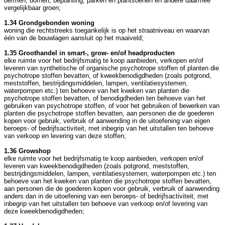
bermen, bomen, beplanting, parken en plantsoenen en andere daarmee
vergelijkbaar groen;
1.34 Grondgebonden woning
woning die rechtstreeks toegankelijk is op het straatniveau en waarvan
één van de bouwlagen aansluit op het maaiveld;
1.35 Groothandel in smart-, grow- en/of headproducten
elke ruimte voor het bedrijfsmatig te koop aanbieden, verkopen en/of
leveren van synthetische of organische psychotrope stoffen of planten die
psychotrope stoffen bevatten, of kweekbenodigdheden (zoals potgrond,
meststoffen, bestrijdingsmiddelen, lampen, ventilatiesystemen,
waterpompen etc.) ten behoeve van het kweken van planten die
psychotrope stoffen bevatten, of benodigdheden ten behoeve van het
gebruiken van psychotrope stoffen, of voor het gebruiken of bewerken van
planten die psychotrope stoffen bevatten, aan personen die de goederen
kopen voor gebruik, verbruik of aanwending in de uitoefening van eigen
beroeps- of bedrijfsactiviteit, met inbegrip van het uitstallen ten behoeve
van verkoop en levering van deze stoffen;
1.36 Growshop
elke ruimte voor het bedrijfsmatig te koop aanbieden, verkopen en/of
leveren van kweekbenodigdheden (zoals potgrond, meststoffen,
bestrijdingsmiddelen, lampen, ventilatiesystemen, waterpompen etc.) ten
behoeve van het kweken van planten die psychotrope stoffen bevatten,
aan personen die de goederen kopen voor gebruik, verbruik of aanwending
anders dan in de uitoefening van een beroeps- of bedrijfsactiviteit, met
inbegrip van het uitstallen ten behoeve van verkoop en/of levering van
deze kweekbenodigdheden;