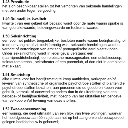
1.48 Prostitutie
het zich beschikbaar stellen tot het verrichten van seksuele handelingen
met een ander tegen vergoeding;
1.49 Ruimtelijke kwaliteit
kwaliteit van een gebied dat bepaald wordt door de mate waarin sprake is
van gebruikswaarde, belevingswaarde en toekomstwaarde;
1.50 Seksinrichting
een voor het publiek toegankelijke, besloten ruimte waarin bedrijfsmatig, of
in de omvang alsof zij bedrijfsmatig was, seksuele handelingen worden
verricht of vertoningen van erotisch/ pornografische aard plaatsvinden.
Onder seksinrichting wordt in ieder geval verstaan: een
(raam)prostitutiebedrijf, een erotische massagesalon, een seksbioscoop,
seksautomatenhal, sekstheater of een parenclub, al dan niet in combinatie
met elkaar;
1.51 Smartshop
elke ruimte voor het bedrijfsmatig te koop aanbieden, verkopen en/of
leveren van synthetische of organische psychotrope stoffen of planten die
psychotrope stoffen bevatten, aan personen die de goederen kopen voor
gebruik, verbruik of aanwending anders dan in de uitoefening van een
beroeps- of bedrijfsactiviteit, met inbegrip van het uitstallen ten behoeve
van verkoop en/of levering van deze stoffen;
1.52 Twee-aaneenwoning
een woning, die deel uitmaakt van een blok van twee woningen, waarvan
het hoofdgebouw aan één zijde aan het op het aangrenzende bouwperceel
gelegen hoofdgebouw is gebouwd;