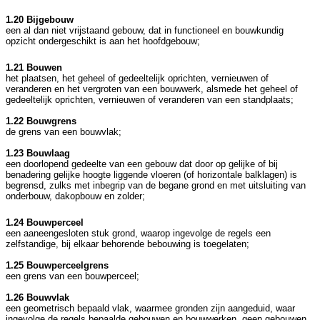
1.20 Bijgebouw
een al dan niet vrijstaand gebouw, dat in functioneel en bouwkundig
opzicht ondergeschikt is aan het hoofdgebouw;
1.21 Bouwen
het plaatsen, het geheel of gedeeltelijk oprichten, vernieuwen of
veranderen en het vergroten van een bouwwerk, alsmede het geheel of
gedeeltelijk oprichten, vernieuwen of veranderen van een standplaats;
1.22 Bouwgrens
de grens van een bouwvlak;
1.23 Bouwlaag
een doorlopend gedeelte van een gebouw dat door op gelijke of bij
benadering gelijke hoogte liggende vloeren (of horizontale balklagen) is
begrensd, zulks met inbegrip van de begane grond en met uitsluiting van
onderbouw, dakopbouw en zolder;
1.24 Bouwperceel
een aaneengesloten stuk grond, waarop ingevolge de regels een
zelfstandige, bij elkaar behorende bebouwing is toegelaten;
1.25 Bouwperceelgrens
een grens van een bouwperceel;
1.26 Bouwvlak
een geometrisch bepaald vlak, waarmee gronden zijn aangeduid, waar
ingevolge de regels bepaalde gebouwen en bouwwerken, geen gebouwen