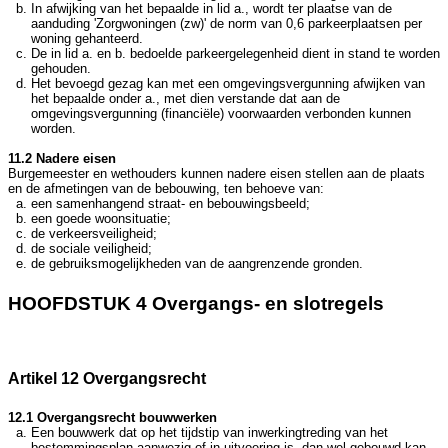
In afwijking van het bepaalde in lid a., wordt ter plaatse van de
aanduding 'Zorgwoningen (zw)' de norm van 0,6 parkeerplaatsen per
woning gehanteerd.
De in lid a. en b. bedoelde parkeergelegenheid dient in stand te worden
gehouden.
Het bevoegd gezag kan met een omgevingsvergunning afwijken van
het bepaalde onder a., met dien verstande dat aan de
omgevingsvergunning (financiële) voorwaarden verbonden kunnen
worden.
11.2 Nadere eisen
Burgemeester en wethouders kunnen nadere eisen stellen aan de plaats
en de afmetingen van de bebouwing, ten behoeve van:
een samenhangend straat- en bebouwingsbeeld;
een goede woonsituatie;
de verkeersveiligheid;
de sociale veiligheid;
de gebruiksmogelijkheden van de aangrenzende gronden.
HOOFDSTUK 4 Overgangs- en slotregels
Artikel 12 Overgangsrecht
12.1 Overgangsrecht bouwwerken
Een bouwwerk dat op het tijdstip van inwerkingtreding van het
bestemmingsplan aanwezig of in uitvoering is, dan wel gebouwd kan