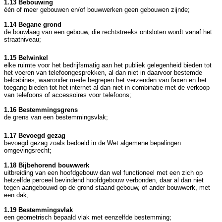
1.13 Bebouwing
één of meer gebouwen en/of bouwwerken geen gebouwen zijnde;
1.14 Begane grond
de bouwlaag van een gebouw, die rechtstreeks ontsloten wordt vanaf het
straatniveau;
1.15 Belwinkel
elke ruimte voor het bedrijfsmatig aan het publiek gelegenheid bieden tot
het voeren van telefoongesprekken, al dan niet in daarvoor bestemde
belcabines, waaronder mede begrepen het verzenden van faxen en het
toegang bieden tot het internet al dan niet in combinatie met de verkoop
van telefoons of accessoires voor telefoons;
1.16 Bestemmingsgrens
de grens van een bestemmingsvlak;
1.17 Bevoegd gezag
bevoegd gezag zoals bedoeld in de Wet algemene bepalingen
omgevingsrecht;
1.18 Bijbehorend bouwwerk
uitbreiding van een hoofdgebouw dan wel functioneel met een zich op
hetzelfde perceel bevindend hoofdgebouw verbonden, daar al dan niet
tegen aangebouwd op de grond staand gebouw, of ander bouwwerk, met
een dak;
1.19 Bestemmingsvlak
een geometrisch bepaald vlak met eenzelfde bestemming;