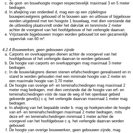
de goot- en bouwhoogte mogen respectievelijk maximaal 3 en 5 meter
bedragen.
In afwijking van onderdeel d, mag een op een zijdelingse
bouwperceelgrens gebouwd of te bouwen aan- en uitbouw of bijgebouw
worden uitgebreid met ten hoogste 1 bouwlaag, met dien verstande dat
de uitbreiding plaatsvindt onder het dakvlak en tenminste 2 meter
achter de voorgevel van het hoofdgebouw of het verlengde daarvan.
Vrijstaande bijgebouwen mogen worden gebouwd tot een gezamenlijk
oppervlak van 60 m².
4.2.4 Bouwwerken, geen gebouwen zijnde
Carports en overkappingen dienen achter de voorgevel van het
hoofdgebouw of het verlengde daarvan te worden gebouwd.
De hoogte van carports en overkappingen mag maximaal 3 meter
bedragen.
In de bouwvlakgrens dienen stenen erfafscheidingen gerealiseerd en in
stand te worden gehouden met een minimale hoogte van 2 meter en
een maximale hoogte van 3,70 meter.
De hoogte van overige erf- en terreinafscheidingen mag maximaal 2
meter mag bedragen, met dien verstande dat de hoogte van erf- en
terreinafscheidingen vóór de naar de weg of het openbaar gebied
gekeerde gevel(s) c.q. het verlengde daarvan maximaal 1 meter mag
bedragen.
In afwijking van het bepaalde onder b. mag op hoekpercelen de hoogte
van erf- en terreinafscheidingen maximaal 2 meter bedragen, mits
deze erf- en terreinafscheidingen minimaal 1 meter achter de
voorgevel van het hoofdgebouw c.q. het verlengde daarvan worden
gebouwd.
De hoogte van overige bouwwerken, geen gebouwen zijnde, mag