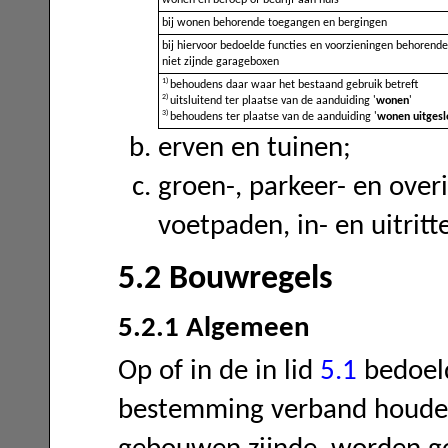
wonen en beroep of bedrijf aan huis
bij wonen behorende toegangen en bergingen
bij hiervoor bedoelde functies en voorzieningen behorende 
niet zijnde garageboxen
1)
behoudens daar waar het bestaand gebruik betreft
2)
uitsluitend ter plaatse van de aanduiding '
wonen
'
3)
behoudens ter plaatse van de aanduiding '
wonen uitgesl
erven en tuinen;
groen-, parkeer- en overi
voetpaden, in- en uitrit
5.2 Bouwregels
5.2.1 Algemeen
Op of in de in lid
5.1
bedoeld
bestemming verband houde