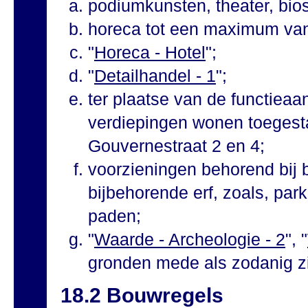
podiumkunsten, theater, bios
horeca tot een maximum va
"
Horeca - Hotel
";
"
Detailhandel - 1
";
ter plaatse van de functieaa
verdiepingen wonen toegesta
Gouvernestraat 2 en 4;
voorzieningen behorend bij
bijbehorende erf, zoals, par
paden;
"
Waarde - Archeologie - 2
", "
gronden mede als zodanig z
18.2 Bouwregels