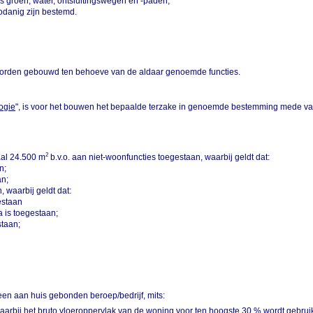
 groen, water, ontsluitingswegen en -paden;
odanig zijn bestemd.
worden gebouwd ten behoeve van de aldaar genoemde functies.
ogie
", is voor het bouwen het bepaalde terzake in genoemde bestemming mede va
2
al 24.500 m
b.v.o. aan niet-woonfuncties toegestaan, waarbij geldt dat:
n;
an;
, waarbij geldt dat:
estaan
a is toegestaan;
staan;
n aan huis gebonden beroep/bedrijf, mits:
arbij het bruto vloeroppervlak van de woning voor ten hoogste 30 % wordt gebruikt