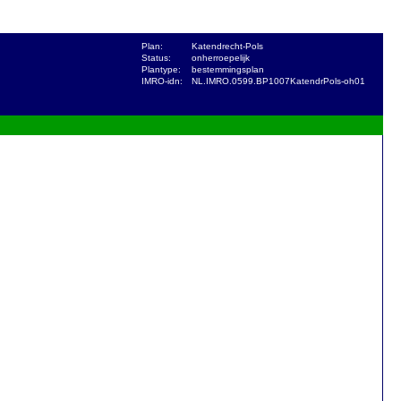
Plan:
Katendrecht-Pols
Status:
onherroepelijk
Plantype:
bestemmingsplan
IMRO-idn:
NL.IMRO.0599.BP1007KatendrPols-oh01