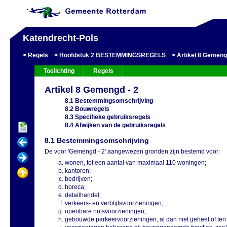
Katendrecht-Pols
Regels
Hoofdstuk 2 BESTEMMINGSREGELS
Artikel 8 Gemeng
Toelichting
Regels
Artikel 8 Gemengd - 2
8.1 Bestemmingsomschrijving
8.2 Bouwregels
8.3 Specifieke gebruiksregels
8.4 Afwijken van de gebruiksregels
8.1 Bestemmingsomschrijving
De voor 'Gemengd - 2' aangewezen gronden zijn bestemd voor:
wonen, tot een aantal van maximaal 110 woningen;
kantoren;
bedrijven;
horeca;
detailhandel;
verkeers- en verblijfsvoorzieningen;
openbare nutsvoorzieningen;
gebouwde parkeervoorzieningen, al dan niet geheel of ten