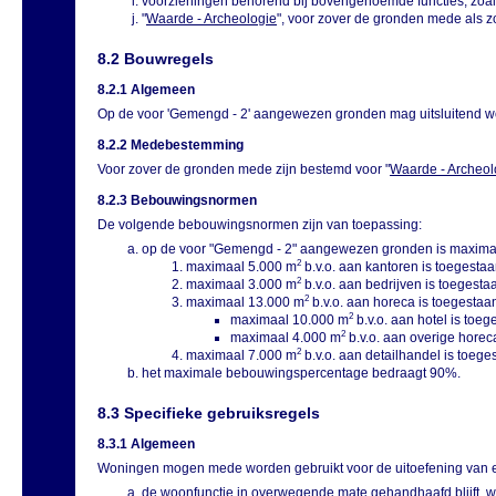
voorzieningen behorend bij bovengenoemde functies, zoals
"
Waarde - Archeologie
", voor zover de gronden mede als z
8.2 Bouwregels
8.2.1 Algemeen
Op de voor 'Gemengd - 2' aangewezen gronden mag uitsluitend 
8.2.2 Medebestemming
Voor zover de gronden mede zijn bestemd voor "
Waarde - Archeol
8.2.3 Bebouwingsnormen
De volgende bebouwingsnormen zijn van toepassing:
op de voor "Gemengd - 2" aangewezen gronden is maxima
2
maximaal 5.000 m
b.v.o. aan kantoren is toegestaa
2
maximaal 3.000 m
b.v.o. aan bedrijven is toegesta
2
maximaal 13.000 m
b.v.o. aan horeca is toegestaan
2
maximaal 10.000 m
b.v.o. aan hotel is toeg
2
maximaal 4.000 m
b.v.o. aan overige horec
2
maximaal 7.000 m
b.v.o. aan detailhandel is toege
het maximale bebouwingspercentage bedraagt 90%.
8.3 Specifieke gebruiksregels
8.3.1 Algemeen
Woningen mogen mede worden gebruikt voor de uitoefening van ee
de woonfunctie in overwegende mate gehandhaafd blijft, wa