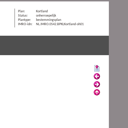
Plan:
Kortland
Status:
onherroepelijk
Plantype:
bestemmingsplan
IMRO-idn:
NL.IMRO.0542.BPKLKortland-oh01
Begin
Vorige
Volgende
Omhoog