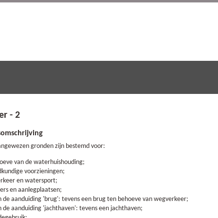
er - 2
omschrijving
aangewezen gronden zijn bestemd voor:
oeve van de waterhuishouding;
kundige voorzieningen;
rkeer en watersport;
ders en aanlegplaatsen;
an de aanduiding 'brug': tevens een brug ten behoeve van wegverkeer;
n de aanduiding 'jachthaven': tevens een jachthaven;
degebruik;