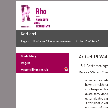
Kortland
Regels
Hoofdstuk 2 Bestemmingsregels
Artikel 15 Water - 2
Artikel 15 Wat
Toelichting
Regels
15.1 Bestemmings
Vaststellingsbesluit
De voor '
Water - 2
' 
water ten beh
waterhuishoud
scheepvaartve
steigers, vlon
ter plaatse v
ter plaatse va
recreatief me