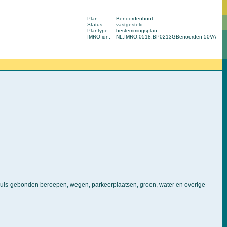
Plan:
Benoordenhout
Status:
vastgesteld
Plantype:
bestemmingsplan
IMRO-idn:
NL.IMRO.0518.BP0213GBenoorden-50VA
is-gebonden beroepen, wegen, parkeerplaatsen, groen, water en overige