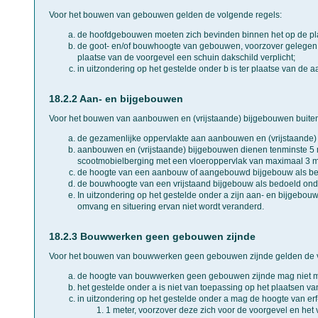
Voor het bouwen van gebouwen gelden de volgende regels:
de hoofdgebouwen moeten zich bevinden binnen het op de p
de goot- en/of bouwhoogte van gebouwen, voorzover gelegen b
plaatse van de voorgevel een schuin dakschild verplicht;
in uitzondering op het gestelde onder b is ter plaatse van de 
18.2.2 Aan- en bijgebouwen
Voor het bouwen van aanbouwen en (vrijstaande) bijgebouwen buiten
de gezamenlijke oppervlakte aan aanbouwen en (vrijstaande) 
aanbouwen en (vrijstaande) bijgebouwen dienen tenminste 5 me
scootmobielberging met een vloeroppervlak van maximaal 3 m2
de hoogte van een aanbouw of aangebouwd bijgebouw als bed
de bouwhoogte van een vrijstaand bijgebouw als bedoeld ond
In uitzondering op het gestelde onder a zijn aan- en bijgebou
omvang en situering ervan niet wordt veranderd.
18.2.3 Bouwwerken geen gebouwen zijnde
Voor het bouwen van bouwwerken geen gebouwen zijnde gelden de v
de hoogte van bouwwerken geen gebouwen zijnde mag niet m
het gestelde onder a is niet van toepassing op het plaatsen 
in uitzondering op het gestelde onder a mag de hoogte van erf
1 meter, voorzover deze zich voor de voorgevel en het