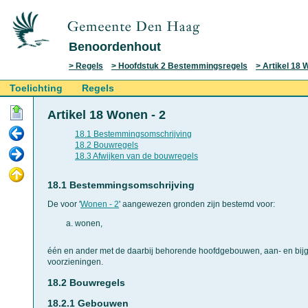
Benoordenhout
Regels
Hoofdstuk 2 Bestemmingsregels
Artikel 18 
Toelichting
Regels
Artikel 18 Wonen - 2
18.1 Bestemmingsomschrijving
18.2 Bouwregels
18.3 Afwijken van de bouwregels
18.1 Bestemmingsomschrijving
De voor '
Wonen - 2
' aangewezen gronden zijn bestemd voor:
wonen,
één en ander met de daarbij behorende hoofdgebouwen, aan- en bij
voorzieningen.
18.2 Bouwregels
18.2.1 Gebouwen