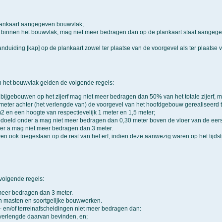
lankaart aangegeven bouwvlak;
innen het bouwvlak, mag niet meer bedragen dan op de plankaart staat aangegeve
aanduiding [kap] op de plankaart zowel ter plaatse van de voorgevel als ter plaatse 
 het bouwvlak gelden de volgende regels:
bijgebouwen op het zijerf mag niet meer bedragen dan 50% van het totale zijerf,
ter achter (het verlengde van) de voorgevel van het hoofdgebouw gerealiseerd te 
 en een hoogte van respectievelijk 1 meter en 1,5 meter;
oeld onder a mag niet meer bedragen dan 0,30 meter boven de vloer van de eers
er a mag niet meer bedragen dan 3 meter.
wen ook toegestaan op de rest van het erf, indien deze aanwezig waren op het tijd
olgende regels:
eer bedragen dan 3 meter.
van masten en soortgelijke bouwwerken.
- en/of terreinafscheidingen niet meer bedragen dan:
 verlengde daarvan bevinden, en;