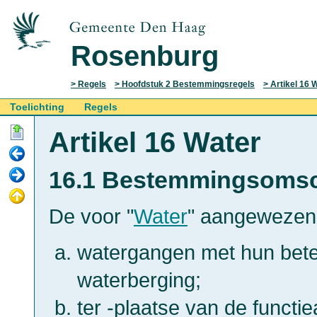
Rosenburg
Regels
Hoofdstuk 2 Bestemmingsregels
Artikel 16 
Toelichting
Regels
Artikel 16 Water
16.1 Bestemmingsomsc
De voor "
Water
" aangewezen 
watergangen met hun bete
waterberging;
ter -plaatse van de functi