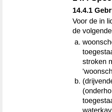
14.4.1 Gebr
Voor de in l
de volgende
woonsche
toegesta
stroken 
'woonsch
(drijvend
(onderhou
toegesta
waterkav