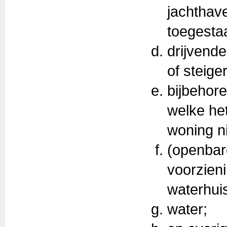
jachthav
toegesta
drijvend
of steige
bijbehor
welke he
woning ni
(openbar
voorzien
waterhui
water;