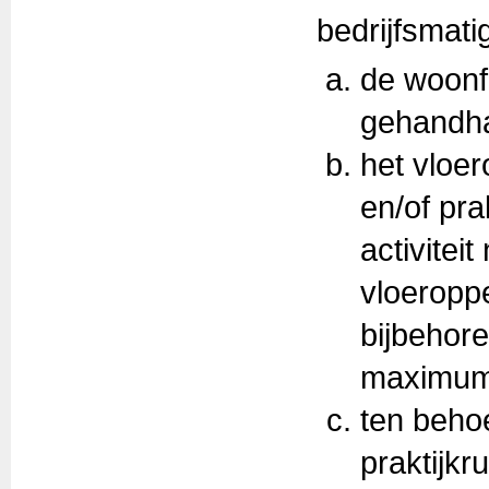
bedrijfsmatig
de woonfu
gehandhaa
het vloer
en/of pra
activitei
vloeropp
bijbehor
maximum
ten beho
praktijkr