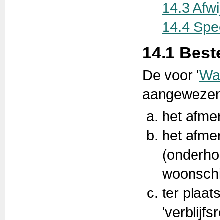
14.3 Afw
14.4 Spe
14.1 Bes
De voor '
Wat
aangewezen 
het afme
het afmer
(onderho
woonschi
ter plaat
'verblijfs