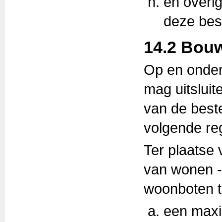
en overi
deze be
14.2 Bou
Op en onder 
mag uitslui
van de best
volgende re
Ter plaatse 
van wonen - 
woonboten t
een maxi