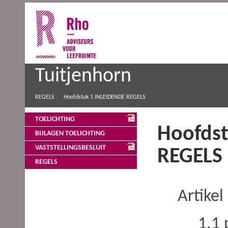
Tuitjenhorn
REGELS
Hoofdstuk 1 INLEIDENDE REGELS
TOELICHTING
Hoofdst
BIJLAGEN TOELICHTING
VASTSTELLINGSBESLUIT
REGELS
REGELS
Artikel
1.1 