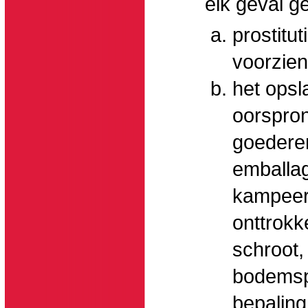
elk geval g
prostitu
voorzien
het opsl
oorspron
goederen
emballag
kampeer
onttrokk
schroot,
bodemspe
bepaling