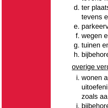
ter plaa
tevens e
parkeerv
wegen e
tuinen e
bijbehor
overige ver
wonen al
uitoefen
zoals aa
bijbehor