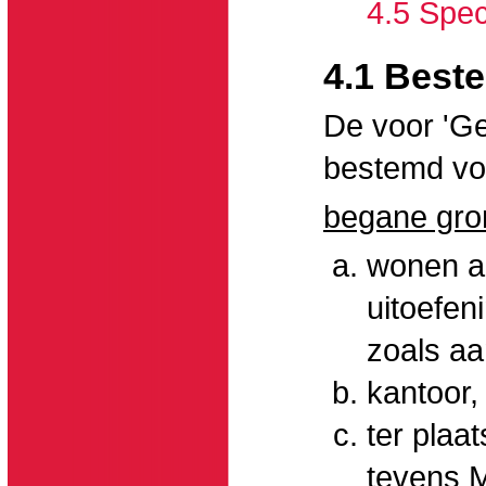
4.5 Spec
4.1 Best
De voor 'G
bestemd vo
begane gro
wonen al
uitoefen
zoals aa
kantoor, 
ter plaa
tevens M