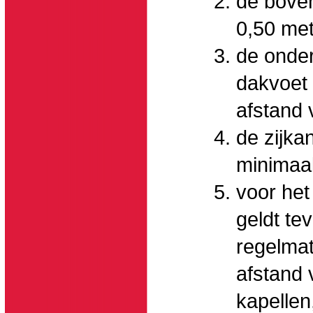
de boven
0,50 met
de onder
dakvoet
afstand 
de zijka
minimaal
voor het
geldt te
regelmat
afstand 
kapellen