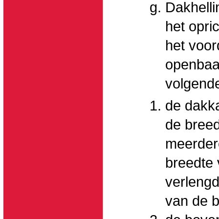
Dakhell
het opri
het voor
openbaar
volgend
de dakka
de breed
meerder
breedte 
verlengd
van de b