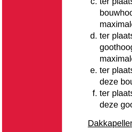
ter plaa
bouwhoo
maximal
ter plaa
goothoog
maximal
ter plaa
deze bo
ter plaa
deze go
Dakkapelle