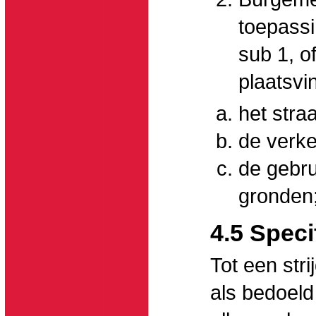
toepassi
sub 1, o
plaatsvi
het stra
de verke
de gebr
gronden
4.5 Speci
Tot een str
als bedoeld 