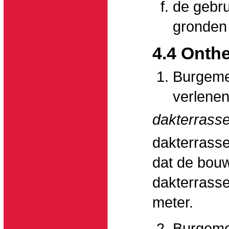
de gebr
gronden
4.4 Onth
Burgeme
verlenen
dakterrass
dakterrasse
dat de bou
dakterrass
meter.
Burgemee