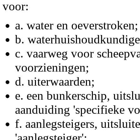
voor:
a.
water en oeverstroken;
b.
waterhuishoudkundige
c.
vaarweg voor scheepva
voorzieningen;
d.
uiterwaarden;
e.
een bunkerschip, uitslu
aanduiding 'specifieke vo
f.
aanlegsteigers, uitslui
'aanlegsteiger';