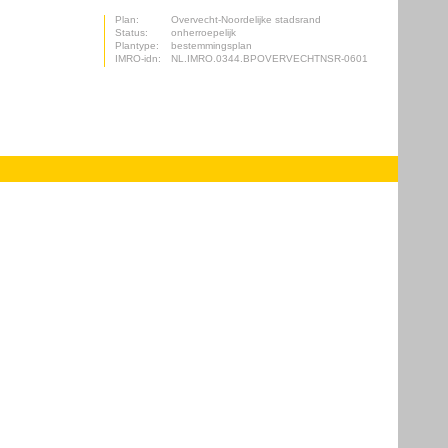
Plan:
Overvecht-Noordelijke stadsrand
Status:
onherroepelijk
Plantype:
bestemmingsplan
IMRO-idn:
NL.IMRO.0344.BPOVERVECHTNSR-0601