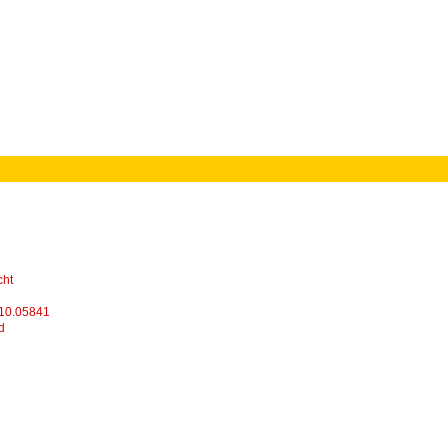
cht
 10.05841
d