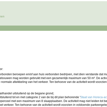
nen
or:
 verbonden beroepen en/of aan huis verbonden bedrijven, met dien verstande dat
ebouwen mag worden gebruikt met een gezamenlijk maximum van 50 m². De activit
 normale afwikkeling van het verkeer. Ten behoeve van de activiteit wordt voorzie
tailhandel uitsluitend op de begane grond;
tsluitend tot en met categorie 2 van de bij dit plan behorende '
Staat van Horeca-act
wperceel met een maximum van 8 slaapplaatsen. De activiteit mag niet leiden tot
et verkeer. Ten behoeve van de activiteit wordt voorzien in voldoende parkeergele