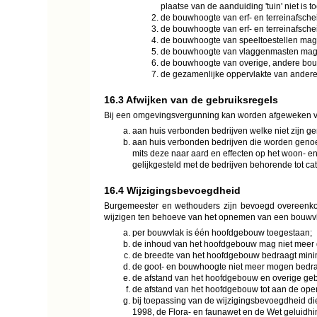
plaatse van de aanduiding 'tuin' niet is 
de bouwhoogte van erf- en terreinafsche
de bouwhoogte van erf- en terreinafsche
de bouwhoogte van speeltoestellen mag
de bouwhoogte van vlaggenmasten mag
de bouwhoogte van overige, andere bo
de gezamenlijke oppervlakte van ande
16.3 Afwijken van de gebruiksregels
Bij een omgevingsvergunning kan worden afgeweken va
aan huis verbonden bedrijven welke niet zijn ge
aan huis verbonden bedrijven die worden genoe
mits deze naar aard en effecten op het woon- en
gelijkgesteld met de bedrijven behorende tot cat
16.4 Wijzigingsbevoegdheid
Burgemeester en wethouders zijn bevoegd overeenkoms
wijzigen ten behoeve van het opnemen van een bouwvla
per bouwvlak is één hoofdgebouw toegestaan;
de inhoud van het hoofdgebouw mag niet meer
de breedte van het hoofdgebouw bedraagt mini
de goot- en bouwhoogte niet meer mogen bedrag
de afstand van het hoofdgebouw en overige geb
de afstand van het hoofdgebouw tot aan de op
bij toepassing van de wijzigingsbevoegdheid di
1998, de Flora- en faunawet en de Wet geluidhi