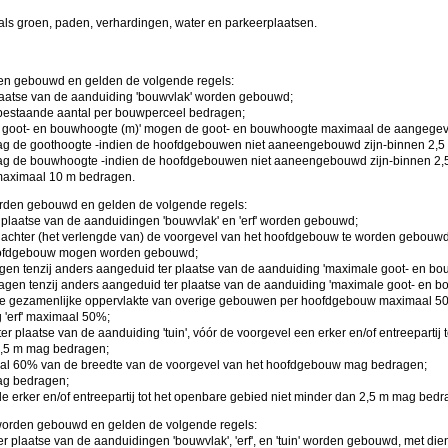
ls groen, paden, verhardingen, water en parkeerplaatsen.
 gebouwd en gelden de volgende regels:
laatse van de aanduiding 'bouwvlak' worden gebouwd;
bestaande aantal per bouwperceel bedragen;
le goot- en bouwhoogte (m)' mogen de goot- en bouwhoogte maximaal de aangegev
mag de goothoogte -indien de hoofdgebouwen niet aaneengebouwd zijn-
binnen 2,5
 mag de bouwhoogte -indien de hoofdgebouwen niet aaneengebouwd zijn-
binnen 2,
maximaal 10 m bedragen.
den gebouwd en gelden de volgende regels:
 plaatse van de aanduidingen 'bouwvlak' en 'erf' worden gebouwd;
chter (het verlengde van) de voorgevel van het hoofdgebouw te worden gebouwd,
hoofdgebouw mogen worden gebouwd;
n tenzij anders aangeduid ter plaatse van de aanduiding 'maximale goot- en bo
en tenzij anders aangeduid ter plaatse van de aanduiding 'maximale goot- en bo
ag de gezamenlijke oppervlakte van overige gebouwen per hoofdgebouw maximaal 
 'erf' maximaal 50%;
ter plaatse van de aanduiding 'tuin', vóór de voorgevel een erker en/of entreepartij
1,5 m mag bedragen;
al 60% van de breedte van de voorgevel van het hoofdgebouw mag bedragen;
ag bedragen;
de erker en/of entreepartij tot het openbare gebied niet minder dan 2,5 m mag bedr
rden gebouwd en gelden de volgende regels:
 plaatse van de aanduidingen 'bouwvlak', 'erf', en 'tuin' worden gebouwd, met di