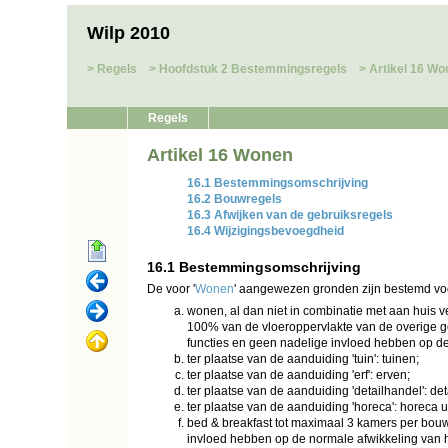
Wilp 2010
Regels
Hoofdstuk 2 Bestemmingsregels
Artikel 16 Wo
Regels
Artikel 16 Wonen
16.1 Bestemmingsomschrijving
16.2 Bouwregels
16.3 Afwijken van de gebruiksregels
16.4 Wijzigingsbevoegdheid
16.1 Bestemmingsomschrijving
De voor '
Wonen
' aangewezen gronden zijn bestemd vo
wonen, al dan niet in combinatie met aan huis
100% van de vloeroppervlakte van de overige g
functies en geen nadelige invloed hebben op de
ter plaatse van de aanduiding 'tuin': tuinen;
ter plaatse van de aanduiding 'erf': erven;
ter plaatse van de aanduiding 'detailhandel': de
ter plaatse van de aanduiding 'horeca': horeca ui
bed & breakfast tot maximaal 3 kamers per bou
invloed hebben op de normale afwikkeling van h