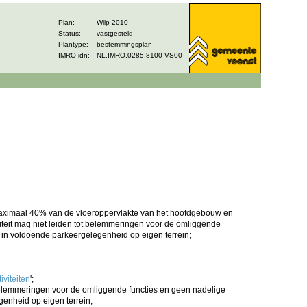
Plan:
Wilp 2010
Status:
vastgesteld
Plantype:
bestemmingsplan
IMRO-idn:
NL.IMRO.0285.8100-VS00
 maximaal 40% van de vloeroppervlakte van het hoofdgebouw en
eit mag niet leiden tot belemmeringen voor de omliggende
n in voldoende parkeergelegenheid op eigen terrein;
iviteiten
';
 belemmeringen voor de omliggende functies en geen nadelige
genheid op eigen terrein;