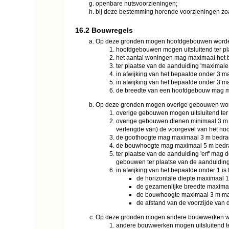
openbare nutsvoorzieningen;
bij deze bestemming horende voorzieningen zoa
16.2 Bouwregels
Op deze gronden mogen hoofdgebouwen worden
hoofdgebouwen mogen uitsluitend ter p
het aantal woningen mag maximaal het 
ter plaatse van de aanduiding 'maxima
in afwijking van het bepaalde onder 3 
in afwijking van het bepaalde onder 3
de breedte van een hoofdgebouw mag 
Op deze gronden mogen overige gebouwen wor
overige gebouwen mogen uitsluitend ter
overige gebouwen dienen minimaal 3 m a
verlengde van) de voorgevel van het 
de goothoogte mag maximaal 3 m bedrage
de bouwhoogte mag maximaal 5 m bedrag
ter plaatse van de aanduiding 'erf' m
gebouwen ter plaatse van de aanduiding
in afwijking van het bepaalde onder 1 is 
de horizontale diepte maximaal 
de gezamenlijke breedte maxima
de bouwhoogte maximaal 3 m m
de afstand van de voorzijde van 
Op deze gronden mogen andere bouwwerken wo
andere bouwwerken mogen uitsluitend ter