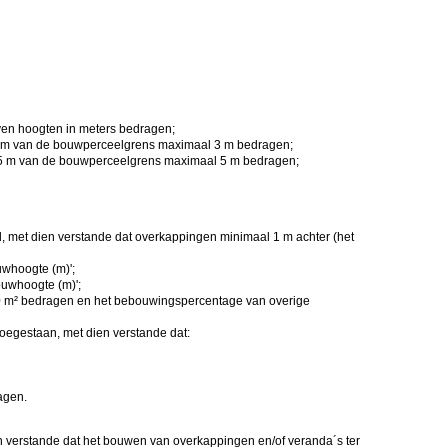
en hoogten in meters bedragen;
 m van de bouwperceelgrens maximaal 3 m bedragen;
5 m van de bouwperceelgrens maximaal 5 m bedragen;
 met dien verstande dat overkappingen minimaal 1 m achter (het
uwhoogte (m)';
uwhoogte (m)';
50 m² bedragen en het bebouwingspercentage van overige
 toegestaan, met dien verstande dat:
agen.
en verstande dat het bouwen van overkappingen en/of veranda´s ter