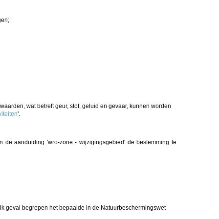
gen;
waarden, wat betreft geur, stof, geluid en gevaar, kunnen worden
viteiten
'.
an de aanduiding 'wro-zone - wijzigingsgebied' de bestemming te
 elk geval begrepen het bepaalde in de Natuurbeschermingswet