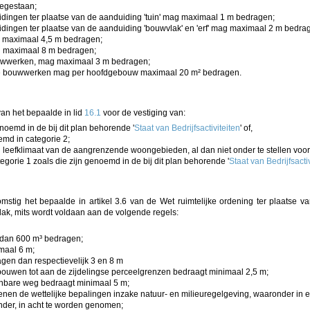
toegestaan;
idingen ter plaatse van de aanduiding 'tuin' mag maximaal 1 m bedragen;
idingen ter plaatse van de aanduiding 'bouwvlak' en 'erf' mag maximaal 2 m bedra
 maximaal 4,5 m bedragen;
 maximaal 8 m bedragen;
uwwerken, mag maximaal 3 m bedragen;
re bouwwerken mag per hoofdgebouw maximaal 20 m² bedragen.
n het bepaalde in lid
16.1
voor de vestiging van:
noemd in de bij dit plan behorende '
Staat
van Bedrijfsactiviteiten
' of,
md in categorie 2;
 leefklimaat van de aangrenzende woongebieden, al dan niet onder te stellen voor
egorie 1 zoals die zijn genoemd in de bij dit plan behorende '
Staat van Bedrijfsacti
tig het bepaalde in artikel 3.6 van de Wet ruimtelijke ordening ter plaatse v
k, mits wordt voldaan aan de volgende regels:
 dan 600 m³ bedragen;
maal 6 m;
en dan respectievelijk 3 en 8 m
ouwen tot aan de zijdelingse perceelgrenzen bedraagt minimaal 2,5 m;
enbare weg bedraagt minimaal 5 m;
enen de wettelijke bepalingen inzake natuur- en milieuregelgeving, waaronder in
nder, in acht te worden genomen;