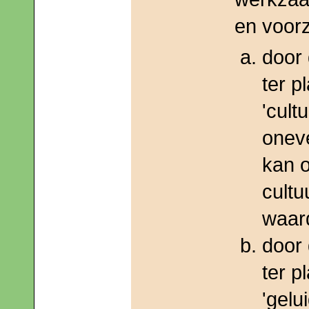
en voor
door
ter p
'cult
oneve
kan 
cultu
waar
door
ter p
'gelu