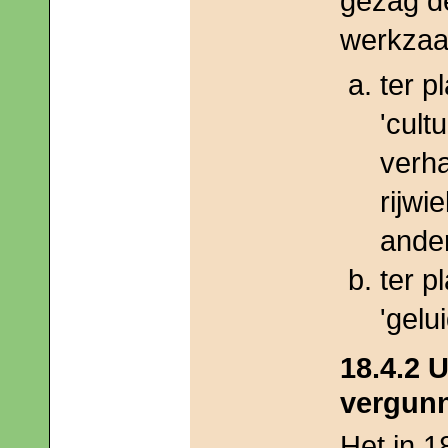
gezag d
werkzaam
ter p
'cult
verha
rijwi
ande
ter p
'gelu
18.4.2 
vergunn
Het in
1