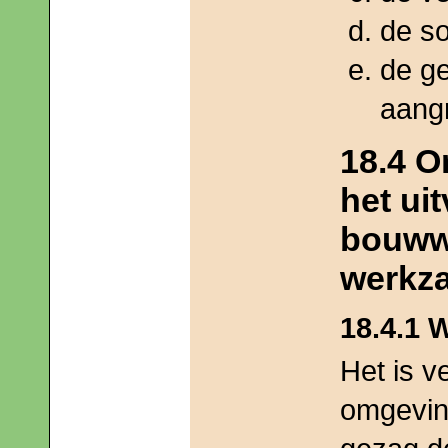
de so
de g
aang
18.4 
het ui
bouwwe
werkz
18.4.1
Het is 
omgevin