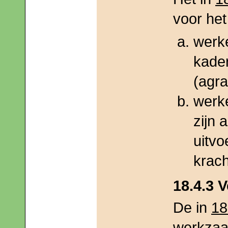
voor het
werk
kader
(agra
werk
zijn 
uitvo
krach
18.4.3 
De in
18
werkzaam