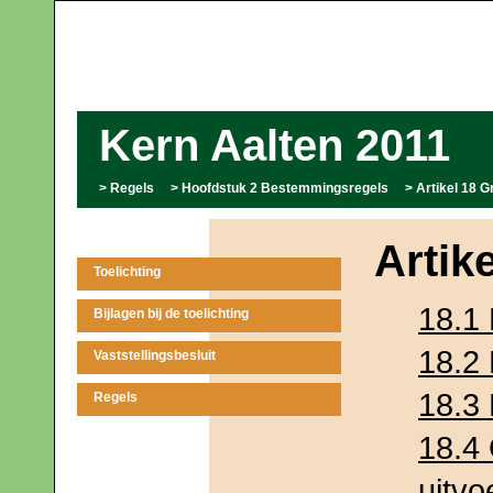
Kern Aalten 2011
Regels
Hoofdstuk 2 Bestemmingsregels
Artikel 18 G
Artik
Toelichting
18.1
Bijlagen bij de toelichting
18.2
Vaststellingsbesluit
18.3
Regels
18.4
uitv