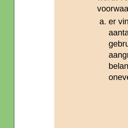
voorwaa
er vi
aanta
gebr
aang
bela
onev