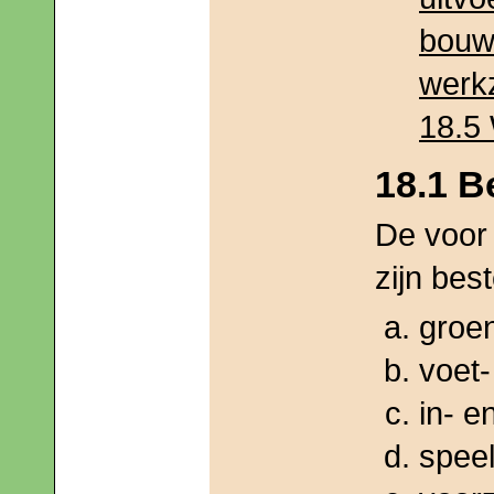
bouww
werk
18.5
18.1 
De voor 
zijn bes
groe
voet-
in- en
speel