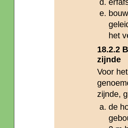
erfaf
bouw
gelei
het v
18.2.2
zijnde
Voor het
genoem
zijnde, 
de h
gebo