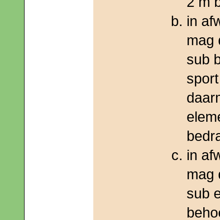
2 m 
in af
mag d
sub b
spor
daarm
elem
bedr
in af
mag d
sub 
behoe