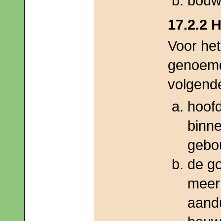
bouw
17.2.2
Voor he
genoemd
volgend
hoof
binn
gebo
de g
meer
aandu