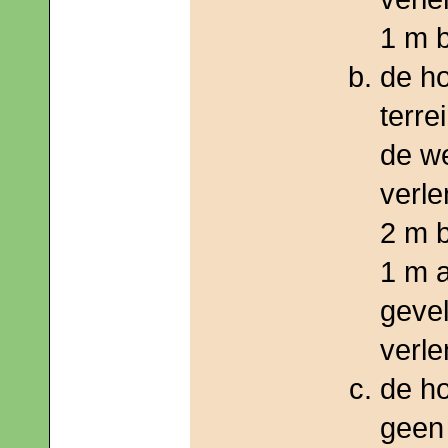
1 m 
de ho
terre
de we
verl
2 m 
1 m 
gevel
verl
de h
geen