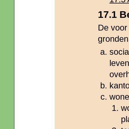
17.1 
De voor 
gronden 
socia
leven
over
kanto
wonen
wo
pl