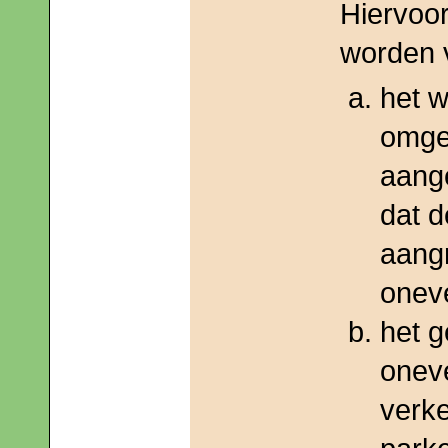
Hiervoor
worden 
het w
omge
aange
dat 
aang
onev
het g
onev
verke