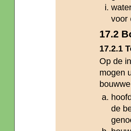
water
voor 
17.2 B
17.2.1 
Op de in
mogen ui
bouwwer
hoof
de b
geno