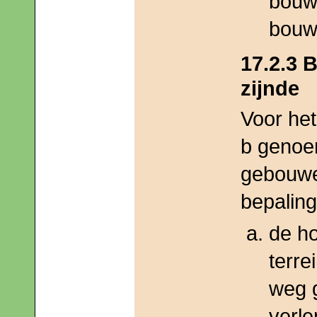
bouw
bouw
17.2.3
zijnde
Voor het
b genoe
gebouwe
bepaling
de ho
terre
weg g
verl