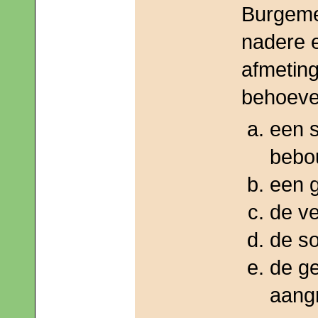
Burgeme
nadere e
afmetin
behoeve
een 
bebo
een g
de ve
de so
de g
aang