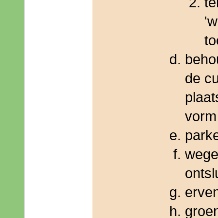
te
'w
to
beho
de cu
plaat
vorm 
park
wege
ontsl
erven
groe