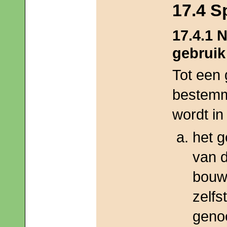
17.4 S
17.4.1 
gebruik
Tot een 
bestemmi
wordt in
het g
van d
bouwa
zelfs
geno