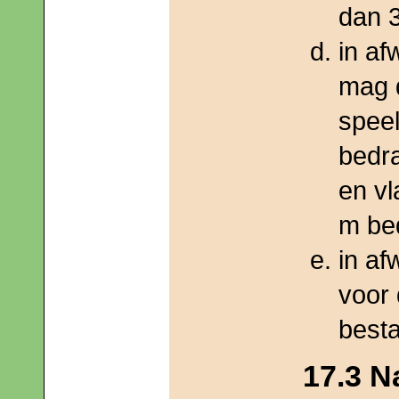
dan 
in af
mag 
speel
bedra
en v
m be
in af
voor
best
17.3 N