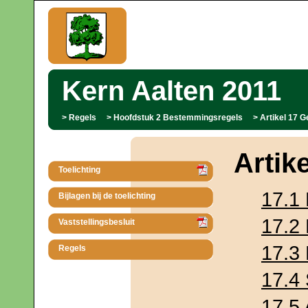
Kern Aalten 2011
Regels
Hoofdstuk 2 Bestemmingsregels
Artikel 17 
Artik
Toelichting
17.1
Bijlagen bij de toelichting
17.2
Vaststellingsbesluit
17.3
Regels
17.4 
17.5 