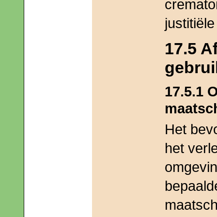
cremato
justitiël
17.5 A
gebrui
17.5.1
maatsch
Het bev
het verl
omgevin
bepaald
maatscha