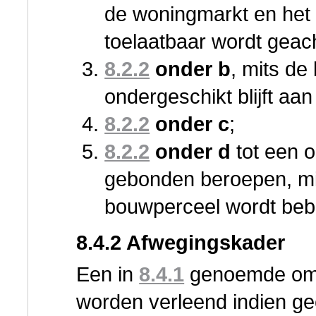
de woningmarkt en het
toelaatbaar wordt geac
8.2.2
onder b
, mits d
ondergeschikt blijft aa
8.2.2
onder c
;
8.2.2
onder d
tot een o
gebonden beroepen, mi
bouwperceel wordt be
8.4.2 Afwegingskader
Een in
8.4.1
genoemde omg
worden verleend indien g