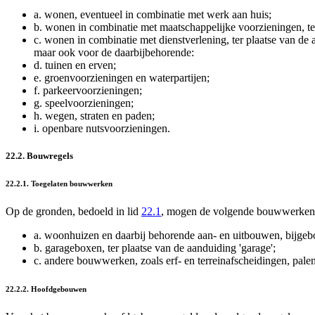
a.
wonen, eventueel in combinatie met werk aan huis;
b.
wonen in combinatie met maatschappelijke voorzieningen, ter
c.
wonen in combinatie met dienstverlening, ter plaatse van de a
maar ook voor de daarbijbehorende:
d.
tuinen en erven;
e.
groenvoorzieningen en waterpartijen;
f.
parkeervoorzieningen;
g.
speelvoorzieningen;
h.
wegen, straten en paden;
i.
openbare nutsvoorzieningen.
22.2. Bouwregels
22.2.1. Toegelaten bouwwerken
Op de gronden, bedoeld in lid
22.1
, mogen de volgende bouwwerke
a.
woonhuizen en daarbij behorende aan- en uitbouwen, bijgebo
b.
garageboxen, ter plaatse van de aanduiding 'garage';
c.
andere bouwwerken, zoals erf- en terreinafscheidingen, pale
22.2.2. Hoofdgebouwen