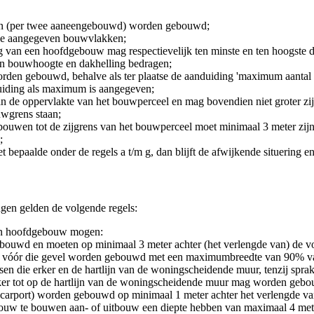
en (per twee aaneengebouwd) worden gebouwd;
e aangegeven bouwvlakken;
 van een hoofdgebouw mag respectievelijk ten minste en ten hoogste 
en bouwhoogte en dakhelling bedragen;
n gebouwd, behalve als ter plaatse de aanduiding 'maximum aantal w
iding als maximum is aangegeven;
de oppervlakte van het bouwperceel en mag bovendien niet groter zij
wgrens staan;
uwen tot de zijgrens van het bouwperceel moet minimaal 3 meter zijn
;
 bepaalde onder de regels a t/m g, dan blijft de afwijkende situering 
en gelden de volgende regels:
een hoofdgebouw mogen:
bouwd en moeten op minimaal 3 meter achter (het verlengde van) de 
r vóór die gevel worden gebouwd met een maximumbreedte van 90% van
sen die erker en de hartlijn van de woningscheidende muur, tenzij spra
er tot op de hartlijn van de woningscheidende muur mag worden geb
carport) worden gebouwd op minimaal 1 meter achter het verlengde v
bouw te bouwen aan- of uitbouw een diepte hebben van maximaal 4 met