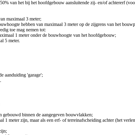
0% van het bij het hoofdgebouw aansluitende zij- en/of achtererf (voo
an maximaal 3 meter;
bouwhoogte hebben van maximaal 3 meter op de zijgrens van het bouwp
edig toe mag nemen tot:
aximaal 1 meter onder de bouwhoogte van het hoofdgebouw;
l 5 meter.
e aanduiding 'garage';
.
:
rden gebouwd binnen de aangegeven bouwvlakken;
 1 meter zijn, maar als een erf- of terreinafscheiding achter (het ver
ijn;