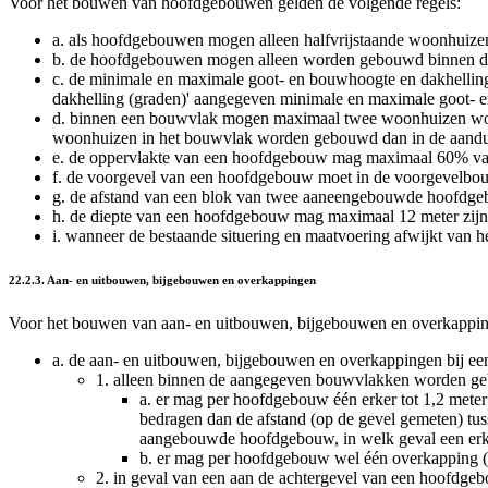
Voor het bouwen van hoofdgebouwen gelden de volgende regels:
a.
als hoofdgebouwen mogen alleen halfvrijstaande woonhuiz
b.
de hoofdgebouwen mogen alleen worden gebouwd binnen d
c.
de minimale en maximale goot- en bouwhoogte en dakhelling
dakhelling (graden)' aangegeven minimale en maximale goot- 
d.
binnen een bouwvlak mogen maximaal twee woonhuizen worde
woonhuizen in het bouwvlak worden gebouwd dan in de aandu
e.
de oppervlakte van een hoofdgebouw mag maximaal 60% van 
f.
de voorgevel van een hoofdgebouw moet in de voorgevelbou
g.
de afstand van een blok van twee aaneengebouwde hoofdgebo
h.
de diepte van een hoofdgebouw mag maximaal 12 meter zijn
i.
wanneer de bestaande situering en maatvoering afwijkt van het
22.2.3. Aan- en uitbouwen, bijgebouwen en overkappingen
Voor het bouwen van aan- en uitbouwen, bijgebouwen en overkapping
a.
de aan- en uitbouwen, bijgebouwen en overkappingen bij 
1.
alleen binnen de aangegeven bouwvlakken worden ge
a.
er mag per hoofdgebouw één erker tot 1,2 mete
bedragen dan de afstand (op de gevel gemeten) tus
aangebouwde hoofdgebouw, in welk geval een erk
b.
er mag per hoofdgebouw wel één overkapping (
2.
in geval van een aan de achtergevel van een hoofdge