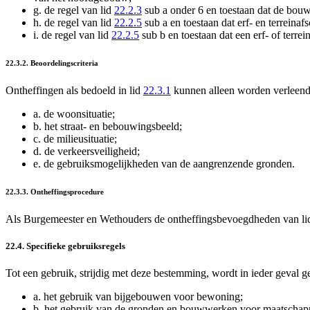
g.
de regel van lid
22.2.3
sub a onder 6 en toestaan dat de bou
h.
de regel van lid
22.2.5
sub a en toestaan dat erf- en terrei
i.
de regel van lid
22.2.5
sub b en toestaan dat een erf- of ter
22.3.2. Beoordelingscriteria
Ontheffingen als bedoeld in lid
22.3.1
kunnen alleen worden verleend 
a.
de woonsituatie;
b.
het straat- en bebouwingsbeeld;
c.
de milieusituatie;
d.
de verkeersveiligheid;
e.
de gebruiksmogelijkheden van de aangrenzende gronden.
22.3.3. Ontheffingsprocedure
Als Burgemeester en Wethouders de ontheffingsbevoegdheden van l
22.4. Specifieke gebruiksregels
Tot een gebruik, strijdig met deze bestemming, wordt in ieder geval g
a.
het gebruik van bijgebouwen voor bewoning;
b.
het gebruik van de gronden en bouwwerken voor maatschappel