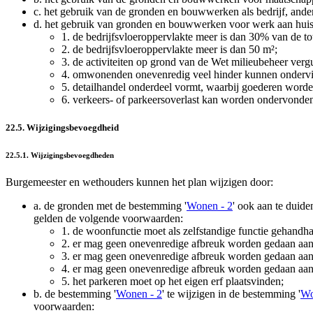
c.
het gebruik van de gronden en bouwwerken als bedrijf, anders
d.
het gebruik van gronden en bouwwerken voor werk aan huis
1.
de bedrijfsvloeroppervlakte meer is dan 30% van de t
2.
de bedrijfsvloeroppervlakte meer is dan 50 m²;
3.
de activiteiten op grond van de Wet milieubeheer vergu
4.
omwonenden onevenredig veel hinder kunnen onderv
5.
detailhandel onderdeel vormt, waarbij goederen word
6.
verkeers- of parkeersoverlast kan worden ondervonde
22.5. Wijzigingsbevoegdheid
22.5.1. Wijzigingsbevoegdheden
Burgemeester en wethouders kunnen het plan wijzigen door:
a.
de gronden met de bestemming '
Wonen - 2
' ook aan te duid
gelden de volgende voorwaarden:
1.
de woonfunctie moet als zelfstandige functie gehandha
2.
er mag geen onevenredige afbreuk worden gedaan aan 
3.
er mag geen onevenredige afbreuk worden gedaan aa
4.
er mag geen onevenredige afbreuk worden gedaan aan d
5.
het parkeren moet op het eigen erf plaatsvinden;
b.
de bestemming '
Wonen - 2
' te wijzigen in de bestemming '
Wo
voorwaarden: