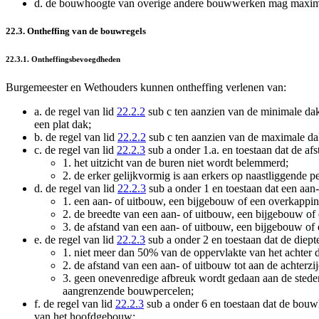
d.
de bouwhoogte van overige andere bouwwerken mag maximaa
22.3. Ontheffing van de bouwregels
22.3.1. Ontheffingsbevoegdheden
Burgemeester en Wethouders kunnen ontheffing verlenen van:
a.
de regel van lid
22.2.2
sub c ten aanzien van de minimale dak
een plat dak;
b.
de regel van lid
22.2.2
sub c ten aanzien van de maximale da
c.
de regel van lid
22.2.3
sub a onder 1.a. en toestaan dat de af
1.
het uitzicht van de buren niet wordt belemmerd;
2.
de erker gelijkvormig is aan erkers op naastliggende p
d.
de regel van lid
22.2.3
sub a onder 1 en toestaan dat een aa
1.
een aan- of uitbouw, een bijgebouw of een overkappi
2.
de breedte van een aan- of uitbouw, een bijgebouw of
3.
de afstand van een aan- of uitbouw, een bijgebouw of 
e.
de regel van lid
22.2.3
sub a onder 2 en toestaan dat de diep
1.
niet meer dan 50% van de oppervlakte van het achter 
2.
de afstand van een aan- of uitbouw tot aan de achterzi
3.
geen onevenredige afbreuk wordt gedaan aan de stede
aangrenzende bouwpercelen;
f.
de regel van lid
22.2.3
sub a onder 6 en toestaan dat de bou
van het hoofdgebouw;