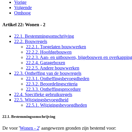
Vorige
Volgende
Omhoog
Artikel 22: Wonen - 2
22.1. Bestemmingsomschrijving
22.2. Bouwregels
22.2.1. Toegelaten bouwwerken
22.2.2. Hoofdgebouwen
22.2.3. Aan- en uitbouwen, bijgebouwen en overkappin
22.2.4. Garageboxen
22.2.5. Andere bouwwerken
22.3. Ontheffing van de bouwregels
22.3.1. Ontheffingsbevoegdheden
22.3.2. Beoordelingscriteria
22.3.3. Ontheffingsprocedure
22.4. Specifieke gebruiksregels
22.5. Wijzigingsbevoegdheid
22.5.1. Wijzigingsbevoegdheden
22.1. Bestemmingsomschrijving
De voor '
Wonen - 2
' aangewezen gronden zijn bestemd voor: