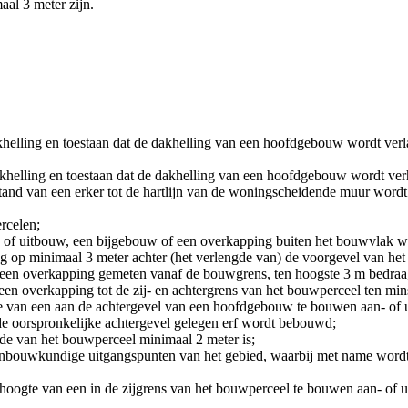
l 3 meter zijn.
helling en toestaan dat de dakhelling van een hoofdgebouw wordt verl
khelling en toestaan dat de dakhelling van een hoofdgebouw wordt verh
stand van een erker tot de hartlijn van de woningscheidende muur wordt 
ercelen;
n- of uitbouw, een bijgebouw of een overkapping buiten het bouwvlak 
ng op minimaal 3 meter achter (het verlengde van) de voorgevel van 
 een overkapping gemeten vanaf de bouwgrens, ten hoogste 3 m bedraa
een overkapping tot de zij- en achtergrens van het bouwperceel ten min
te van een aan de achtergevel van een hoofdgebouw te bouwen aan- of 
de oorspronkelijke achtergevel gelegen erf wordt bebouwd;
jde van het bouwperceel minimaal 2 meter is;
nbouwkundige uitgangspunten van het gebied, waarbij met name wordt
whoogte van een in de zijgrens van het bouwperceel te bouwen aan- of