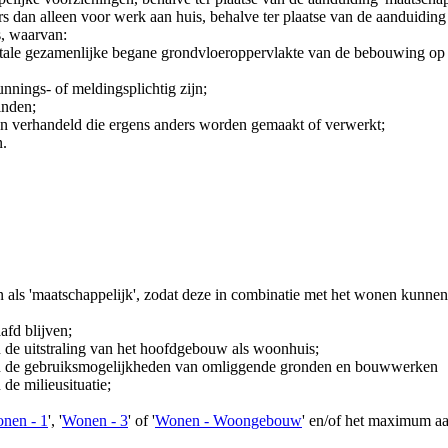
 dan alleen voor werk aan huis, behalve ter plaatse van de aanduiding '
, waarvan:
otale gezamenlijke begane grondvloeroppervlakte van de bebouwing op 
nnings- of meldingsplichtig zijn;
inden;
en verhandeld die ergens anders worden gemaakt of verwerkt;
n.
en als 'maatschappelijk', zodat deze in combinatie met het wonen kunne
afd blijven;
de uitstraling van het hoofdgebouw als woonhuis;
n de gebruiksmogelijkheden van omliggende gronden en bouwwerken
e milieusituatie;
nen - 1
', '
Wonen - 3
' of '
Wonen - Woongebouw
' en/of het maximum aa