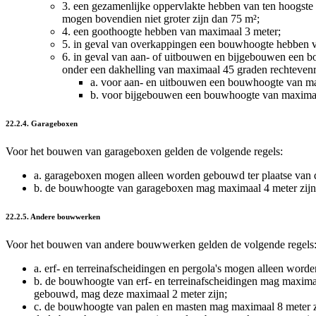
3.
een gezamenlijke oppervlakte hebben van ten hoogste 5
mogen bovendien niet groter zijn dan 75 m²;
4.
een goothoogte hebben van maximaal 3 meter;
5.
in geval van overkappingen een bouwhoogte hebben v
6.
in geval van aan- of uitbouwen en bijgebouwen een 
onder een dakhelling van maximaal 45 graden rechtevenr
a.
voor aan- en uitbouwen een bouwhoogte van m
b.
voor bijgebouwen een bouwhoogte van maximaa
22.2.4. Garageboxen
Voor het bouwen van garageboxen gelden de volgende regels:
a.
garageboxen mogen alleen worden gebouwd ter plaatse van d
b.
de bouwhoogte van garageboxen mag maximaal 4 meter zijn
22.2.5. Andere bouwwerken
Voor het bouwen van andere bouwwerken gelden de volgende regels
a.
erf- en terreinafscheidingen en pergola's mogen alleen wo
b.
de bouwhoogte van erf- en terreinafscheidingen mag maximaal
gebouwd, mag deze maximaal 2 meter zijn;
c.
de bouwhoogte van palen en masten mag maximaal 8 meter z