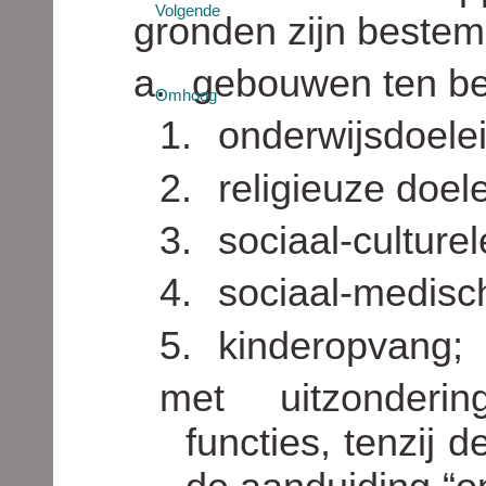
Volgende
gronden zijn bestem
a.
gebouwen ten b
Omhoog
1.
onderwijsdoele
2.
religieuze doel
3.
sociaal-culture
4.
sociaal-medisc
5.
kinderopvang;
met uitzonderin
functies, tenzij 