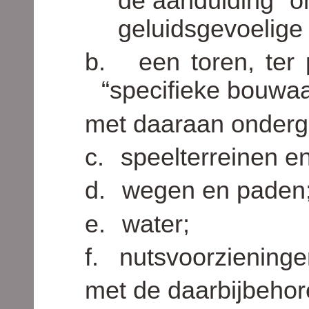
de aanduiding “on
geluidsgevoelige 
b.
een toren, ter
“specifieke bouwaa
met daaraan onderg
c.
speelterreinen e
d.
wegen en paden
e.
water;
f.
nutsvoorzieninge
met de daarbijbehor