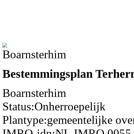
Bestemmingsplan Terhe
Boarnsterhim
Status:
Onherroepelijk
Plantype:
gemeentelijke ov
IMRO-idn:
NL.IMRO.0055