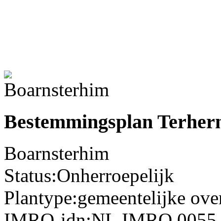
Bestemmingsplan Terhe
Boarnsterhim
Status:
Onherroepelijk
Plantype:
gemeentelijke ov
IMRO-idn:
NL.IMRO.0055