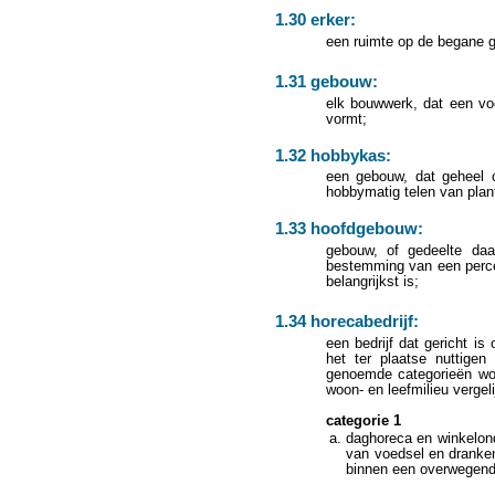
1.30 erker:
een ruimte op de begane gr
1.31 gebouw:
elk bouwwerk, dat een vo
vormt;
1.32 hobbykas:
een gebouw, dat geheel of
hobbymatig telen van plan
1.33 hoofdgebouw:
gebouw, of gedeelte daa
bestemming van een perce
belangrijkst is;
1.34 horecabedrijf:
een bedrijf dat gericht is
het ter plaatse nuttige
genoemde categorieën wo
woon- en leefmilieu verge
categorie 1
daghoreca en winkelonde
van voedsel en dranken
binnen een overwegend