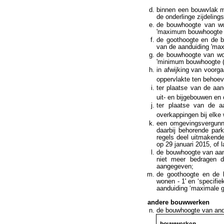
binnen een bouwvlak m
de onderlinge zijdelin
de bouwhoogte van wo
'maximum bouwhoogte (
de goothoogte en de b
van de aanduiding 'ma
de bouwhoogte van won
'minimum bouwhoogte (
in afwijking van voorg
oppervlakte ten behoev
ter plaatse van de aan
uit- en bijgebouwen en
ter plaatse van de aa
overkappingen bij elke
een omgevingsvergunni
daarbij behorende par
regels deel uitmakende
op 29 januari 2015, of l
de bouwhoogte van aan-
niet meer bedragen d
aangegeven;
de goothoogte en de b
wonen - 1' en ‘specifi
aanduiding ‘maximale 
andere bouwwerken
de bouwhoogte van and
bouwwerken