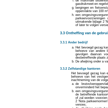
de maximale bouwhoogt
gasdrukmeet-en regelst
bergingen en fietsenst
oppervlakte van 100 m
een omgevingsvergunni
parkeervoorzieningen
uitmakende bijlage 2 '
of later te volgen versi
3.3 Ontheffing van de gebru
3.3.1 Ander bedrijf
Het bevoegd gezag kan 
behoeve van andere be
gevolgen daarvan voo
desbetreffende plaats 
De afwijking onder a van
3.3.2 Zelfstandige kantoren
Het bevoegd gezag kan ee
behoeve van het vestigen
inachtneming van de volg
de brutovloeropperv
onverminderd het bepaa
een omgevingsvergunnin
de betreffende kantoor
of zal worden voorzien
2 'Nota parkeernormen'
versies;