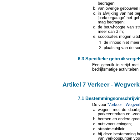
bedragen;
van overige gebouwen 
in afwijking van het b
'parkeergarage' het g
mag bedragen;
de bouwhoogte van str
meer dan 3 m;
scootsafes mogen uitsl
de inhoud niet meer
plaatsing van de sc
6.3 Specifieke gebruiksregel
Een gebruik in strijd me
bedrijfsmatige activiteiten
Artikel 7 Verkeer - Wegver
7.1 Bestemmingsomschrijvi
De voor '
Verkeer - Wegver
wegen, met de daarbij 
parkeerstroken en -voo
bermen en andere groe
nutsvoorzieningen;
straatmeubilair;
bij deze bestemming be
van verkooppunten voo