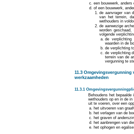
een bouwwerk, anders d
of een bouwwerk, ander
de aanvrager van d
van het terrein, d
wethouders in voldo
de aanwezige archeo
worden geschaad, 
volgende verplicht
de verplichtin
waarden in de 
de verplichting t
de verplichting 
terrein van de 
vergunning te ste
11.3 Omgevingsvergunning v
werkzaamheden
11.3.1 Omgevingsvergunningpli
Behoudens het bepaalde i
wethouders op en in de in 
uit te voeren, over een o
het uitvoeren van graa
het verlagen van de bo
het graven of anderszi
het aanbrengen van die
het ophogen en egalise