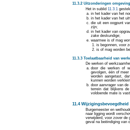
11.3.2 Uitzonderingen omgevin
Het in sublid
11.3.1
gesteld
in het kader van het n
in het kader van het u
die uit een oogpunt va
zijn;
in het kader van opgrav
zake deskundige;
waarmee is of mag word
is begonnen, voor z
is of mag worden b
11.3.3 Toelaatbaarheid van wer
De werken of werkzaamhed
door die werken of we
gevolgen, één of meer
worden aangetast, dan
kunnen worden verklein
door aanvrager van de 
terrein dat blijkens 
voldoende mate is vast
11.4 Wijzigingsbevoegdheid
Burgemeester en wethouder
naar ligging wordt verscho
verwijderd, voor zover de
geval na beëindiging van o