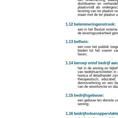
distribueren en verhande
plaatsvindt als onderges
levering van ter plaatse v
staan met de ter plaatse u
1.12 belemmeringenstrook:
een in het Besluit externe
de leveringszekerheid ger
1.13 belhuis:
een voor het publiek toega
bieden tot het voeren v
faxen;
1.14 beroep en/of bedrijf aan
het in de woning en bijb
van bedrijfsactiviteiten i
horeca of detailhandel zijn
therapeutisch, educatief
dienstverlening en een be
van de woonfunctie en daa
1.15 bedrijfsgebouw:
een gebouw ten dienste van 
woning;
1.16 bedrijfsvloeroppervlakt