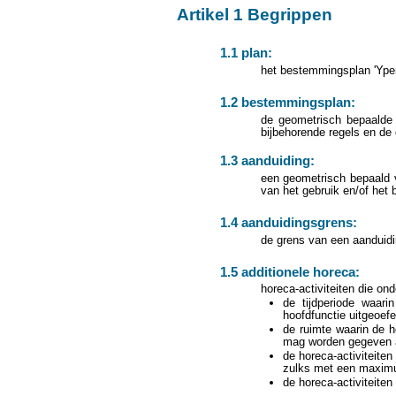
Artikel 1 Begrippen
1.1 plan:
het bestemmingsplan 'Ypen
1.2 bestemmingsplan:
de geometrisch bepaalde
bijbehorende regels en de 
1.3 aanduiding:
een geometrisch bepaald v
van het gebruik en/of het
1.4 aanduidingsgrens:
de grens van een aanduidin
1.5 additionele horeca:
horeca-activiteiten die on
de tijdperiode waari
hoofdfunctie uitgeoef
de ruimte waarin de h
mag worden gegeven 
de horeca-activiteite
zulks met een maxim
de horeca-activiteiten