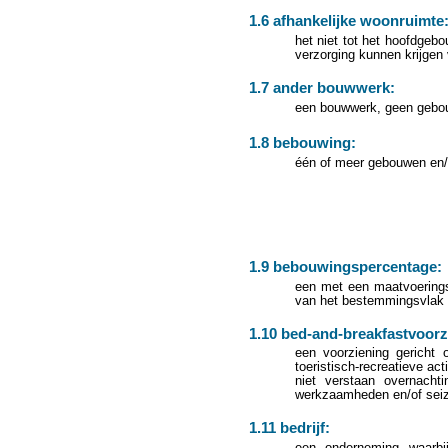
1.6 afhankelijke woonruimte
het niet tot het hoofdge
verzorging kunnen krijgen
1.7 ander bouwwerk:
een bouwwerk, geen gebou
1.8 bebouwing:
één of meer gebouwen en/
1.9 bebouwingspercentage:
een met een maatvoerings
van het bestemmingsvlak 
1.10 bed-and-breakfastvoorz
een voorziening gericht 
toeristisch-recreatieve ac
niet verstaan overnacht
werkzaamheden en/of sei
1.11 bedrijf:
een onderneming waarbij