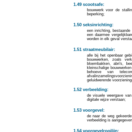
1.49 scootsafe:
bouwwerk voor de stalli
beperking;
1.50 seksinrichting:
een inrichting, bestaande 
een daarmee vergelijkbar
worden in elk geval verstaa
1.51 straatmeubilair:
alle bij het openbaar ge
bouwwerken, zoals verke
bloembakken, abri's, bee
kleinschalige bouwwerken
behoeve van telecom
afvalinzamelingsvoorzie
geluidwerende voorzieninge
1.52 verbeelding:
de visuele weergave van 
digitale wijze verstaan;
1.53 voorgevel:
de naar de weg gekeerde
verbeelding is aangegeven 
1.54 voorgevelrooilijn: