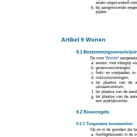
ander uitgezonderd ste
bij aangrenzende wegen
paden.
Artikel 9 Wonen
9.1 Bestemmingsomschrijvi
De voor '
Wonen
' aangewez
wonen, met inbegrip van
groenvoorzieningen;
fiets- en voetpaden, in
nutsvoorzieningen;
ter plaatse van de a
uitvaartcentrum;
ter plaatse van de aand
ter plaatse van de aan
een praktijkruimte.
9.2 Bouwregels
9.2.1 Toegestane bouwwerken
Op en in de gronden als be
hoofdgebouwen in de v