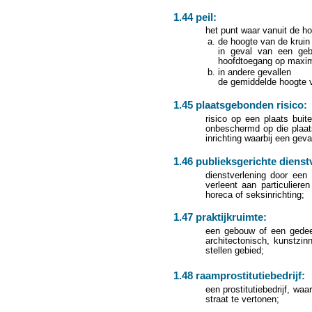
1.44 peil:
het punt waar vanuit de h
de hoogte van de kruin
in geval van een geb
hoofdtoegang op maxima
in andere gevallen
de gemiddelde hoogte v
1.45 plaatsgebonden risico:
risico op een plaats buit
onbeschermd op die plaats
inrichting waarbij een geva
1.46 publieksgerichte dienst
dienstverlening door een 
verleent aan particuliere
horeca of seksinrichting;
1.47 praktijkruimte:
een gebouw of een gedeel
architectonisch, kunstzin
stellen gebied;
1.48 raamprostitutiebedrijf:
een prostitutiebedrijf, wa
straat te vertonen;