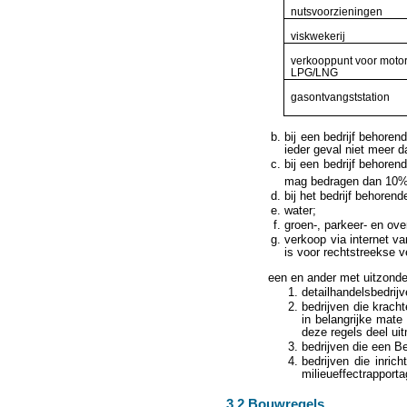
nutsvoorzieningen
viskwekerij
verkooppunt voor motor
LPG/LNG
gasontvangststation
bij een bedrijf behore
ieder geval niet meer 
bij een bedrijf behoren
mag bedragen dan 10% 
bij het bedrijf behore
water;
groen-, parkeer- en ove
verkoop via internet va
is voor rechtstreekse 
een en ander met uitzonde
detailhandelsbedrij
bedrijven die kracht
in belangrijke mate
deze regels deel ui
bedrijven die een Be
bedrijven die inric
milieueffectrapporta
3.2 Bouwregels