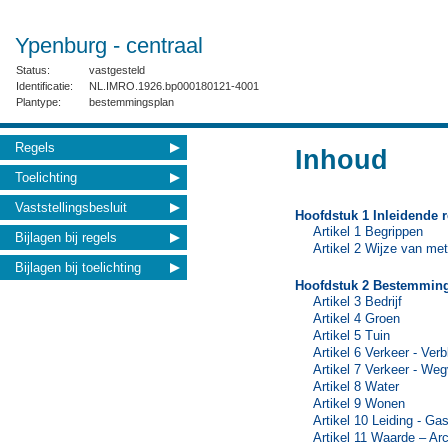
Ypenburg - centraal
Status:
vastgesteld
Identificatie:
NL.IMRO.1926.bp000180121-4001
Plantype:
bestemmingsplan
Regels
Inhoud
Toelichting
Vaststellingsbesluit
Hoofdstuk 1 Inleidende r
Artikel 1 Begrippen
Bijlagen bij regels
Artikel 2 Wijze van me
Bijlagen bij toelichting
Hoofdstuk 2 Bestemming
Artikel 3 Bedrijf
Artikel 4 Groen
Artikel 5 Tuin
Artikel 6 Verkeer - Verb
Artikel 7 Verkeer - We
Artikel 8 Water
Artikel 9 Wonen
Artikel 10 Leiding - Ga
Artikel 11 Waarde – Ar