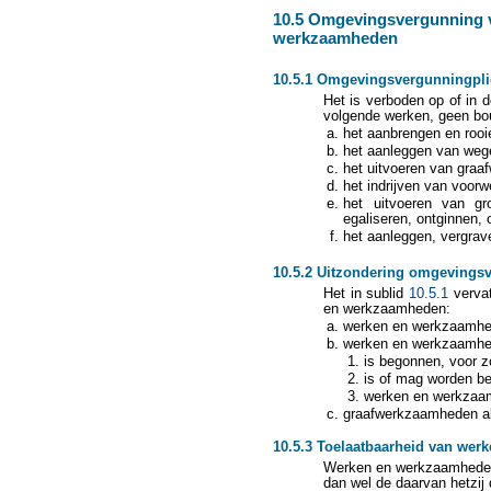
10.5 Omgevingsvergunning v
werkzaamheden
10.5.1 Omgevingsvergunningpli
Het is verboden op of in d
volgende werken, geen bou
het aanbrengen en rooi
het aanleggen van weg
het uitvoeren van graa
het indrijven van voor
het uitvoeren van gr
egaliseren, ontginnen,
het aanleggen, vergrav
10.5.2 Uitzondering omgevings
Het in sublid
10.5.1
vervat
en werkzaamheden:
werken en werkzaamhed
werken en werkzaamhede
is begonnen, voor z
is of mag worden b
werken en werkzaam
graafwerkzaamheden als
10.5.3 Toelaatbaarheid van we
Werken en werkzaamheden
dan wel de daarvan hetzij d