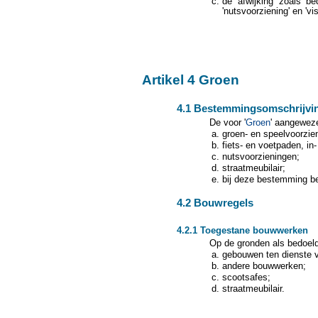
de afwijking zoals be
'nutsvoorziening' en 'vi
Artikel 4 Groen
4.1 Bestemmingsomschrijvi
De voor '
Groen
' aangeweze
groen- en speelvoorzie
fiets- en voetpaden, in
nutsvoorzieningen;
straatmeubilair;
bij deze bestemming be
4.2 Bouwregels
4.2.1 Toegestane bouwwerken
Op de gronden als bedoeld
gebouwen ten dienste 
andere bouwwerken;
scootsafes;
straatmeubilair.