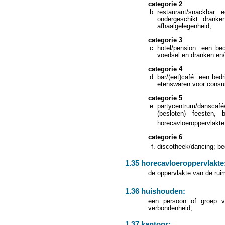
categorie 2
restaurant/snackbar: 
ondergeschikt dranke
afhaalgelegenheid;
categorie 3
hotel/pension: een bed
voedsel en dranken en/
categorie 4
bar/(eet)café: een bed
etenswaren voor consum
categorie 5
partycentrum/danscafé/
(besloten) feesten,
horecavloeroppervlakt
categorie 6
discotheek/dancing; be
1.35 horecavloeroppervlakte
de oppervlakte van de ruim
1.36 huishouden:
een persoon of groep va
verbondenheid;
1.37 kantoor: