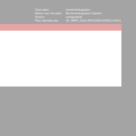
Type plan:
bestemmingsplan
Naam van het plan:
Bestemmingsplan Eijsden
Status:
vastgesteld
Plan identificatie:
NL.IMRO.1903.BPKOM10000EIJ-VA01