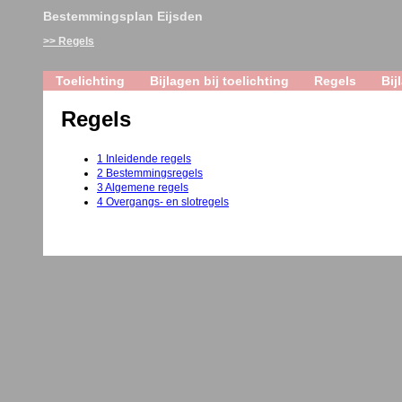
Bestemmingsplan Eijsden
Regels
Toelichting
Bijlagen bij toelichting
Regels
Bij
Regels
1 Inleidende regels
2 Bestemmingsregels
3 Algemene regels
4 Overgangs- en slotregels