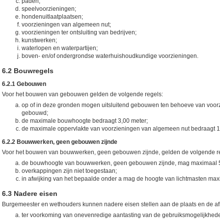
paden;
speelvoorzieningen;
hondenuitlaatplaatsen;
voorzieningen van algemeen nut;
voorzieningen ter ontsluiting van bedrijven;
kunstwerken;
waterlopen en waterpartijen;
boven- en/of ondergrondse waterhuishoudkundige voorzieningen.
6.2 Bouwregels
6.2.1 Gebouwen
Voor het bouwen van gebouwen gelden de volgende regels:
op of in deze gronden mogen uitsluitend gebouwen ten behoeve van voo
gebouwd;
de maximale bouwhoogte bedraagt 3,00 meter;
de maximale oppervlakte van voorzieningen van algemeen nut bedraagt 1
6.2.2 Bouwwerken, geen gebouwen zijnde
Voor het bouwen van bouwwerken, geen gebouwen zijnde, gelden de volgende r
de bouwhoogte van bouwwerken, geen gebouwen zijnde, mag maximaal 5
overkappingen zijn niet toegestaan;
in afwijking van het bepaalde onder a mag de hoogte van lichtmasten ma
6.3 Nadere eisen
Burgemeester en wethouders kunnen nadere eisen stellen aan de plaats en de a
ter voorkoming van onevenredige aantasting van de gebruiksmogelijkhede