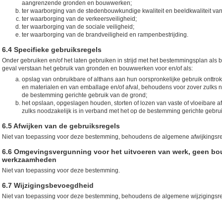
aangrenzende gronden en bouwwerken;
ter waarborging van de stedenbouwkundige kwaliteit en beeldkwaliteit va
ter waarborging van de verkeersveiligheid;
ter waarborging van de sociale veiligheid;
ter waarborging van de brandveiligheid en rampenbestrijding.
6.4 Specifieke gebruiksregels
Onder gebruiken en/of het laten gebruiken in strijd met het bestemmingsplan als b
geval verstaan het gebruik van gronden en bouwwerken voor en/of als:
opslag van onbruikbare of althans aan hun oorspronkelijke gebruik onttro
en materialen en van emballage en/of afval, behoudens voor zover zulks n
de bestemming gerichte gebruik van de grond;
het opslaan, opgeslagen houden, storten of lozen van vaste of vloeibare a
zulks noodzakelijk is in verband met het op de bestemming gerichte gebru
6.5 Afwijken van de gebruiksregels
Niet van toepassing voor deze bestemming, behoudens de algemene afwijkingsre
6.6 Omgevingsvergunning voor het uitvoeren van werk, geen bou
werkzaamheden
Niet van toepassing voor deze bestemming.
6.7 Wijzigingsbevoegdheid
Niet van toepassing voor deze bestemming, behoudens de algemene wijzigingsre