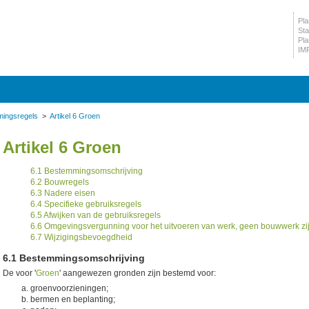
Pla
Sta
Pla
IM
mingsregels
Artikel 6 Groen
Artikel 6 Groen
6.1 Bestemmingsomschrijving
6.2 Bouwregels
6.3 Nadere eisen
6.4 Specifieke gebruiksregels
6.5 Afwijken van de gebruiksregels
6.6 Omgevingsvergunning voor het uitvoeren van werk, geen bouwwerk z
6.7 Wijzigingsbevoegdheid
6.1 Bestemmingsomschrijving
De voor '
Groen
' aangewezen gronden zijn bestemd voor:
groenvoorzieningen;
bermen en beplanting;