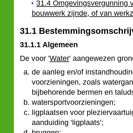
31.4 Omgevingsvergunning vo
bouwwerk zijnde, of van wer
31.1 Bestemmingsomschrij
31.1.1 Algemeen
De voor '
Water
' aangewezen gron
de aanleg en/of instandhoudi
voorzieningen, zoals waterga
bijbehorende bermen en talud
watersportvoorzieningen;
ligplaatsen voor pleziervaartui
aanduiding 'ligplaats';
bruggen;