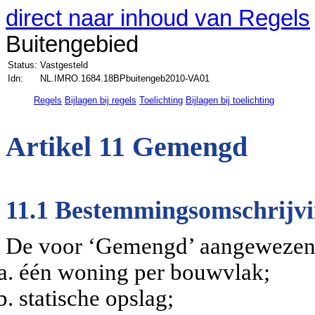
direct naar inhoud van Regels
Buitengebied
Status:
Vastgesteld
Idn:
NL.IMRO.1684.18BPbuitengeb2010-VA01
Regels
Bijlagen bij regels
Toelichting
Bijlagen bij toelichting
Artikel 11 Gemengd
11.1 Bestemmingsomschrijv
De voor ‘Gemengd’ aangewezen 
één woning per bouwvlak;
statische opslag;