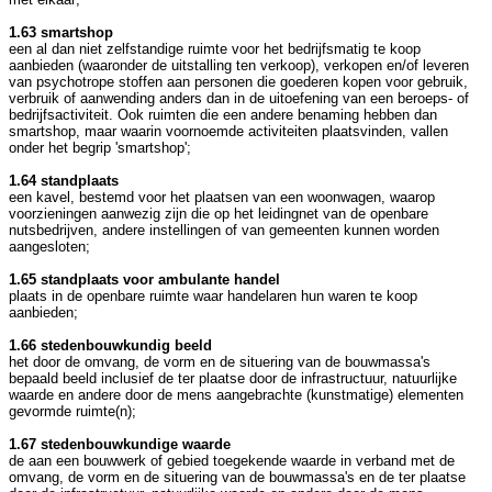
1.63 smartshop
een al dan niet zelfstandige ruimte voor het bedrijfsmatig te koop
aanbieden (waaronder de uitstalling ten verkoop), verkopen en/of leveren
van psychotrope stoffen aan personen die goederen kopen voor gebruik,
verbruik of aanwending anders dan in de uitoefening van een beroeps- of
bedrijfsactiviteit. Ook ruimten die een andere benaming hebben dan
smartshop, maar waarin voornoemde activiteiten plaatsvinden, vallen
onder het begrip 'smartshop';
1.64 standplaats
een kavel, bestemd voor het plaatsen van een woonwagen, waarop
voorzieningen aanwezig zijn die op het leidingnet van de openbare
nutsbedrijven, andere instellingen of van gemeenten kunnen worden
aangesloten;
1.65 standplaats voor ambulante handel
plaats in de openbare ruimte waar handelaren hun waren te koop
aanbieden;
1.66 stedenbouwkundig beeld
het door de omvang, de vorm en de situering van de bouwmassa's
bepaald beeld inclusief de ter plaatse door de infrastructuur, natuurlijke
waarde en andere door de mens aangebrachte (kunstmatige) elementen
gevormde ruimte(n);
1.67 stedenbouwkundige waarde
de aan een bouwwerk of gebied toegekende waarde in verband met de
omvang, de vorm en de situering van de bouwmassa's en de ter plaatse