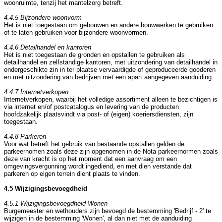
woonruimte, tenzij het mantelzorg betreft.
4.4.5 Bijzondere woonvorm
Het is niet toegestaan om gebouwen en andere bouwwerken te gebruiken
of te laten gebruiken voor bijzondere woonvormen.
4.4.6 Detailhandel en kantoren
Het is niet toegestaan de gronden en opstallen te gebruiken als
detailhandel en zelfstandige kantoren, met uitzondering van detailhandel in
ondergeschikte zin in ter plaatse vervaardigde of geproduceerde goederen
en met uitzondering van bedrijven met een apart aangegeven aanduiding.
4.4.7 Internetverkopen
Internetverkopen, waarbij het volledige assortiment alleen te bezichtigen is
via internet en/of postcatalogus en levering van de producten
hoofdzakelijk plaatsvindt via post- of (eigen) koeriersdiensten, zijn
toegestaan.
4.4.8 Parkeren
Voor wat betreft het gebruik van bestaande opstallen gelden de
parkeernomen zoals deze zijn opgenomen in de Nota parkeernormen zoals
deze van kracht is op het moment dat een aanvraag om een
omgevingsvergunning wordt ingediend, en met dien verstande dat
parkeren op eigen terrein dient plaats te vinden.
4.5 Wijzigingsbevoegdheid
4.5.1 Wijzigingsbevoegdheid Wonen
Burgemeester en wethouders zijn bevoegd de bestemming 'Bedrijf - 2' te
wijzigen in de bestemming 'Wonen', al dan niet met de aanduiding