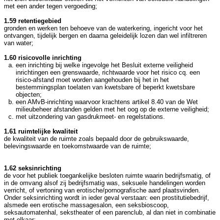
met een ander tegen vergoeding;
1.59 retentiegebied
gronden en werken ten behoeve van de waterkering, ingericht voor het
ontvangen, tijdelijk bergen en daarna geleidelijk lozen dan wel infiltreren
van water;
1.60 risicovolle inrichting
een inrichting bij welke ingevolge het Besluit externe veiligheid
inrichtingen een grenswaarde, richtwaarde voor het risico cq. een
risico-afstand moet worden aangehouden bij het in het
bestemmingsplan toelaten van kwetsbare of beperkt kwetsbare
objecten;
een AMvB-inrichting waarvoor krachtens artikel 8.40 van de Wet
milieubeheer afstanden gelden met het oog op de externe veiligheid;
met uitzondering van gasdrukmeet- en regelstations.
1.61 ruimtelijke kwaliteit
de kwaliteit van de ruimte zoals bepaald door de gebruikswaarde,
belevingswaarde en toekomstwaarde van de ruimte;
1.62 seksinrichting
de voor het publiek toegankelijke besloten ruimte waarin bedrijfsmatig, of
in de omvang alsof zij bedrijfsmatig was, seksuele handelingen worden
verricht, of vertoning van erotische/pornografische aard plaatsvinden.
Onder seksinrichting wordt in ieder geval verstaan: een prostitutiebedrijf,
alsmede een erotische massagesalon, een seksbioscoop,
seksautomatenhal, sekstheater of een parenclub, al dan niet in combinatie
met elkaar;