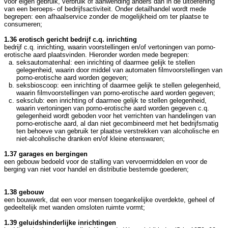
voor eigen gebruik, verbruik of aanwending anders dan in de uitoefening
van een beroeps- of bedrijfsactiviteit. Onder detailhandel wordt mede
begrepen: een afhaalservice zonder de mogelijkheid om ter plaatse te
consumeren;
1.36 erotisch gericht bedrijf c.q. inrichting
bedrijf c.q. inrichting, waarin voorstellingen en/of vertoningen van porno-
erotische aard plaatsvinden. Hieronder worden mede begrepen:
seksautomatenhal: een inrichting of daarmee gelijk te stellen
gelegenheid, waarin door middel van automaten filmvoorstellingen van
porno-erotische aard worden gegeven;
seksbioscoop: een inrichting of daarmee gelijk te stellen gelegenheid,
waarin filmvoorstellingen van porno-erotische aard worden gegeven;
seksclub: een inrichting of daarmee gelijk te stellen gelegenheid,
waarin vertoningen van porno-erotische aard worden gegeven c.q.
gelegenheid wordt geboden voor het verrichten van handelingen van
porno-erotische aard, al dan niet gecombineerd met het bedrijfsmatig
ten behoeve van gebruik ter plaatse verstrekken van alcoholische en
niet-alcoholische dranken en/of kleine etenswaren;
1.37 garages en bergingen
een gebouw bedoeld voor de stalling van vervoermiddelen en voor de
berging van niet voor handel en distributie bestemde goederen;
1.38 gebouw
een bouwwerk, dat een voor mensen toegankelijke overdekte, geheel of
gedeeltelijk met wanden omsloten ruimte vormt;
1.39 geluidshinderlijke inrichtingen