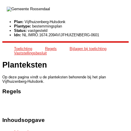
Plan:
Vijfhuizenberg-Hulsdonk
Plantype:
bestemmingsplan
Status:
vastgesteld
Idn:
NL.IMRO.1674.2094VIJFHUIZENBERG-0601
Toelichting
Regels
Bijlagen bij toelichting
Vaststellingsbesluit
Planteksten
Op deze pagina vindt u de planteksten behorende bij het plan
Vijfhuizenberg-Hulsdonk.
Regels
Inhoudsopgave