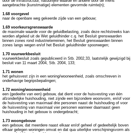
door de infrastructuur, natuurlijke waarde en andere door de mens
aangebrachte (kunstmatige) elementen gevormde ruimte(n);
1.68 voorgevel
naar de openbare weg gekeerde zijde van een gebouw;
1.69 voorkeursgrenswaarde
de maximale waarde voor de geluidbelasting, zoals deze rechtstreeks kan
worden afgeleid uit de Wet geluidhinder c.q. het Besluit grenswaarden
binnen zones rond industrieterreinen, het Besluit grenswaarden binnen
zones langs wegen en/of het Besluit geluidhinder spoorwegen;
1.70 vuurwerkbesluit
vuurwerkbesluit zoals gepubliceerd in Stb. 2002,33, laatstelijk gewijzigd bij
besluit van 11 maart 2004, Stb. 2004, 133;
1.71 wonen
het gehuisvest zijn in een woning/wooneenheid, zoals omschreven in
onderhavige begripsbepalingen;
1.72 woning/wooneenheid
een (gedeelte van een) gebouw, dat dient voor de huisvesting van één
afzonderlijke huishouding, niet zijnde een bijzondere woonvorm, en/of voor
de huisvesting van maximaal drie personen naast de huishouding of voor
de huisvesting van maximaal vier personen wanneer daarnaast geen
huishouding in het gebouw is ondergebracht;
1.73 woongebouw
een gebouw, dat meerdere naast elkaar en/of geheel of gedeeltelijk boven
elkaar gelegen woningen omvat en dat qua uiterlijke verschijningsvorm als