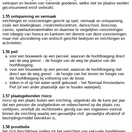
verkopen en leveren van roerende goederen, welke niet ter plaatse worden
geconsumeerd en/of verbruikt;
1.55 ontspanning en vermaak
inrichtingen en voorzieningen gericht op spel, vermaak en ontspanning,
zoals een bowlingbaan, creativiteitscentrum, dansschool, bioscoop,
casino, speelautomatenhallen en daarmee te vergelijken voorzieningen
met inbegrip van horeca en kantoren ten dienste van deze voorzieningen,
maar met uitzondering van erotisch gerichte bedrijven en inrichtingen en
activiteiten;
1.56 peil
voor een bouwwerk op een perceel, waarvan de hoofdtoegang direct
aan de weg grenst: - de hoogte van de weg ter plaatse van die
hoofdtoegang;
voor een bouwwerk op een perceel, waarvan de hoofdtoegang niet
direct aan de weg grenst: - de hoogte van het terrein ter hoogte van
die hoofdtoegang bij voltooiing van de bouw;
indien in of op het water wordt gebouwd: - het Normaal Amsterdams
Peil (of een ander plaatselijk aan te houden waterpeil);
1.57 plaatsgebonden risico
risico op een plaats buiten een inrichting, uitgedrukt als de kans per jaar
dat een persoon die onafgebroken en onbeschermd op die plaats zou
verblijven, overlijdt als rechtstreeks gevolg van een ongewoon voorval
binnen die inrichting waarbij een gevaarlijke stof, gevaarlijke afvalstof of
bestrijdingsmiddel betrokken is;
1.58 prostitutie
het zich beschikbaar stellen tot het verrichten van seksuele handelingen