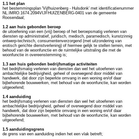
1.1 het plan
het bestemmingsplan 'Vijfhuizenberg - Hulsdonk' met identificatienummer
NL.IMRO.1674.2094VIJFHUIZENBERG-0401 van de gemeente
Roosendaal;
1.2 aan huis gebonden beroep
de uitoefening van een (vrij) beroep of het beroepsmatig verlenen van
diensten op administratief, juridisch, medisch, paramedisch, kunstzinnig
ontwerp-technisch, consumentenverzorgend (met uitzondering van
erotisch gerichte dienstverlening) of hiermee gelijk te stellen terrein, met
behoud van de woonfunctie en de ruimtelijke uitstraling die met de
woonfunctie in overeenstemming is;
1.3 aan huis gebonden bedrijfsmatige activiteiten
het bedrijfsmatig verlenen van diensten dan wel het uitoefenen van
ambachtelijke bedrijvigheid, geheel of overwegend door middel van
handwerk, dat door zijn beperkte omvang in een woning en/of daar
bijbehorende bouwwerken, met behoud van de woonfunctie, kan worden
uitgeoefend;
1.4 aanduiding
het bedrijfsmatig verlenen van diensten dan wel het uitoefenen van
ambachtelijke bedrijvigheid, geheel of overwegend door middel van
handwerk, dat door zijn beperkte omvang in een woning en/of daar
bijbehorende bouwwerken, met behoud van de woonfunctie, kan worden
uitgeoefend;
1.5 aanduidingsgrens
de grens van een aanduiding indien het een vlak betreft;