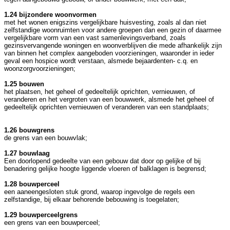
1.24 bijzondere woonvormen
met het wonen enigszins vergelijkbare huisvesting, zoals al dan niet
zelfstandige woonruimten voor andere groepen dan een gezin of daarmee
vergelijkbare vorm van een vast samenlevingsverband, zoals
gezinsvervangende woningen en woonverblijven die mede afhankelijk zijn
van binnen het complex aangeboden voorzieningen, waaronder in ieder
geval een hospice wordt verstaan, alsmede bejaardenten- c.q. en
woonzorgvoorzieningen;
1.25 bouwen
het plaatsen, het geheel of gedeeltelijk oprichten, vernieuwen, of
veranderen en het vergroten van een bouwwerk, alsmede het geheel of
gedeeltelijk oprichten vernieuwen of veranderen van een standplaats;
1.26 bouwgrens
de grens van een bouwvlak;
1.27 bouwlaag
Een doorlopend gedeelte van een gebouw dat door op gelijke of bij
benadering gelijke hoogte liggende vloeren of balklagen is begrensd;
1.28 bouwperceel
een aaneengesloten stuk grond, waarop ingevolge de regels een
zelfstandige, bij elkaar behorende bebouwing is toegelaten;
1.29 bouwperceelgrens
een grens van een bouwperceel;