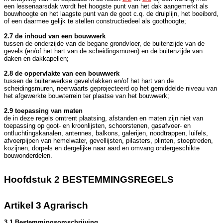
een lessenaarsdak wordt het hoogste punt van het dak aangemerkt als
bouwhoogte en het laagste punt van de goot c.q. de druiplijn, het boeibord,
of een daarmee gelijk te stellen constructiedeel als goothoogte;
2.7 de inhoud van een bouwwerk
tussen de onderzijde van de begane grondvloer, de buitenzijde van de
gevels (en/of het hart van de scheidingsmuren) en de buitenzijde van
daken en dakkapellen;
2.8 de oppervlakte van een bouwwerk
tussen de buitenwerkse gevelvlakken en/of het hart van de
scheidingsmuren, neerwaarts geprojecteerd op het gemiddelde niveau van
het afgewerkte bouwterrein ter plaatse van het bouwwerk;
2.9 toepassing van maten
de in deze regels omtrent plaatsing, afstanden en maten zijn niet van
toepassing op goot- en kroonlijsten, schoorstenen, gasafvoer- en
ontluchtingskanalen, antennes, balkons, galerijen, noodtrappen, luifels,
afvoerpijpen van hemelwater, gevellijsten, pilasters, plinten, stoeptreden,
kozijnen, dorpels en dergelijke naar aard en omvang ondergeschikte
bouwonderdelen.
Hoofdstuk 2 BESTEMMINGSREGELS
Artikel 3 Agrarisch
3.1 Bestemmingsomschrijving