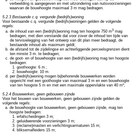
verbeelding is aangegeven en met uitzondering van nutsvoorzieningen
waarvan de bouwhoogte maximaal 3 m mag bedragen.
5.2.3 Bestaande c.q. vergunde (bedrijfs)woning
Voor bestaande c.q. vergunde (bedrijfs)woningen gelden de volgende
regels:
3
de inhoud van een (bedrijfs)woning mag ten hoogste 750 m
mag
bedragen, met dien verstande dat voor zover de inhoud ten tijde van
de tervisielegging van het ontwerp van dit plan meer bedraagt, de
bestaande inhoud als maximum geldt;
de afstand tot de zijdelingse en achterliggende perceelsgrenzen dient
ten minste 3 m. te bedragen;
de goot- en of bouwhoogte van een (bedrijfs)woning mag ten hoogste
bedragen:
goothoogte: 6 m.;
bouwhoogte: 10 m.
per (bedrijfs)woning mogen bijbehorende bouwwerken worden
opgericht met een goothoogte van maximaal 3 m en een bouwhoogte
van ten hoogste 5 m en met een maximale oppervlakte van 40 m²;
5.2.4 Bouwwerken, geen gebouwen zijnde
Voor het bouwen van bouwwerken, geen gebouwen zijnde gelden de
volgende regels:
de bouwhoogte van bouwwerken, geen gebouwen zijnde, mag ten
hoogste bedragen:
erfafscheidingen 3 m;
geluidwerende voorzieningen 3 m;
(reclame)masten en verlichtingsarmaturen 15 m;
bliksemafleiders 15 m;