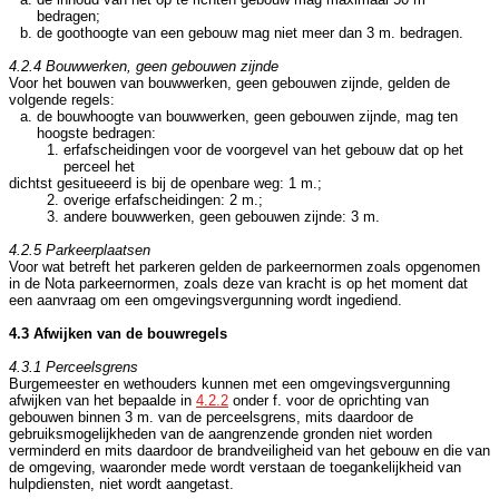
bedragen;
de goothoogte van een gebouw mag niet meer dan 3 m. bedragen.
4.2.4 Bouwwerken, geen gebouwen zijnde
Voor het bouwen van bouwwerken, geen gebouwen zijnde, gelden de
volgende regels:
de bouwhoogte van bouwwerken, geen gebouwen zijnde, mag ten
hoogste bedragen:
erfafscheidingen voor de voorgevel van het gebouw dat op het
perceel het
dichtst gesitueeerd is bij de openbare weg: 1 m.;
overige erfafscheidingen: 2 m.;
andere bouwwerken, geen gebouwen zijnde: 3 m.
4.2.5 Parkeerplaatsen
Voor wat betreft het parkeren gelden de parkeernormen zoals opgenomen
in de Nota parkeernormen, zoals deze van kracht is op het moment dat
een aanvraag om een omgevingsvergunning wordt ingediend.
4.3 Afwijken van de bouwregels
4.3.1 Perceelsgrens
Burgemeester en wethouders kunnen met een omgevingsvergunning
afwijken van het bepaalde in
4.2.2
onder f. voor de oprichting van
gebouwen binnen 3 m. van de perceelsgrens, mits daardoor de
gebruiksmogelijkheden van de aangrenzende gronden niet worden
verminderd en mits daardoor de brandveiligheid van het gebouw en die van
de omgeving, waaronder mede wordt verstaan de toegankelijkheid van
hulpdiensten, niet wordt aangetast.