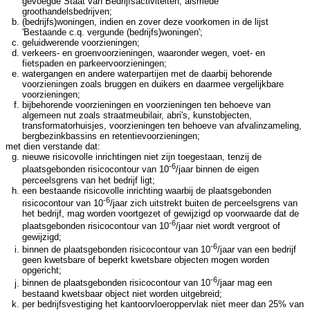
gevoegde Staat van Bedrijfsactiviteiten, alsmede
groothandelsbedrijven;
(bedrijfs)woningen, indien en zover deze voorkomen in de lijst
'Bestaande c.q. vergunde (bedrijfs)woningen';
geluidwerende voorzieningen;
verkeers- en groenvoorzieningen, waaronder wegen, voet- en
fietspaden en parkeervoorzieningen;
watergangen en andere waterpartijen met de daarbij behorende
voorzieningen zoals bruggen en duikers en daarmee vergelijkbare
voorzieningen;
bijbehorende voorzieningen en voorzieningen ten behoeve van
algemeen nut zoals straatmeubilair, abri's, kunstobjecten,
transformatorhuisjes, voorzieningen ten behoeve van afvalinzameling,
bergbezinkbassins en retentievoorzieningen;
met dien verstande dat:
nieuwe risicovolle inrichtingen niet zijn toegestaan, tenzij de
-6
plaatsgebonden risicocontour van 10
/jaar binnen de eigen
perceelsgrens van het bedrijf ligt;
een bestaande risicovolle inrichting waarbij de plaatsgebonden
-6
risicocontour van 10
/jaar zich uitstrekt buiten de perceelsgrens van
het bedrijf, mag worden voortgezet of gewijzigd op voorwaarde dat de
-6
plaatsgebonden risicocontour van 10
/jaar niet wordt vergroot of
gewijzigd;
-6
binnen de plaatsgebonden risicocontour van 10
/jaar van een bedrijf
geen kwetsbare of beperkt kwetsbare objecten mogen worden
opgericht;
-6
binnen de plaatsgebonden risicocontour van 10
/jaar mag een
bestaand kwetsbaar object niet worden uitgebreid;
per bedrijfsvestiging het kantoorvloeroppervlak niet meer dan 25% van