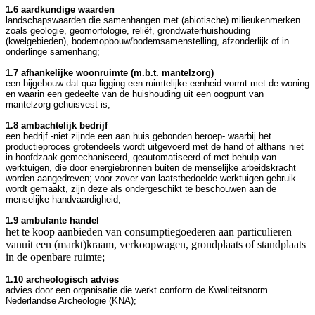
1.6 aardkundige waarden
landschapswaarden die samenhangen met (abiotische) milieukenmerken
zoals geologie, geomorfologie, reliëf, grondwaterhuishouding
(kwelgebieden), bodemopbouw/bodemsamenstelling, afzonderlijk of in
onderlinge samenhang;
1.7 afhankelijke woonruimte (m.b.t. mantelzorg)
een bijgebouw dat qua ligging een ruimtelijke eenheid vormt met de woning
en waarin een gedeelte van de huishouding uit een oogpunt van
mantelzorg gehuisvest is;
1.8 ambachtelijk bedrijf
een bedrijf -niet zijnde een aan huis gebonden beroep- waarbij het
productieproces grotendeels wordt uitgevoerd met de hand of althans niet
in hoofdzaak gemechaniseerd, geautomatiseerd of met behulp van
werktuigen, die door energiebronnen buiten de menselijke arbeidskracht
worden aangedreven; voor zover van laatstbedoelde werktuigen gebruik
wordt gemaakt, zijn deze als ondergeschikt te beschouwen aan de
menselijke handvaardigheid;
1.9 ambulante handel
het te koop aanbieden van consumptiegoederen aan particulieren
vanuit een (markt)kraam, verkoopwagen, grondplaats of standplaats
in de openbare ruimte;
1.10 archeologisch advies
advies door een organisatie die werkt conform de Kwaliteitsnorm
Nederlandse Archeologie (KNA);