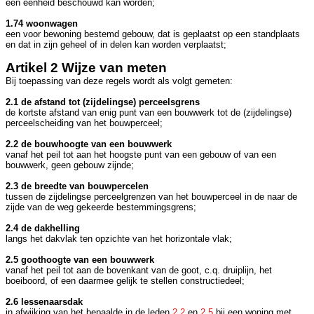
een eenheid beschouwd kan worden;
1.74 woonwagen
een voor bewoning bestemd gebouw, dat is geplaatst op een standplaats
en dat in zijn geheel of in delen kan worden verplaatst;
Artikel 2 Wijze van meten
Bij toepassing van deze regels wordt als volgt gemeten:
2.1 de afstand tot (zijdelingse) perceelsgrens
de kortste afstand van enig punt van een bouwwerk tot de (zijdelingse)
perceelscheiding van het bouwperceel;
2.2 de bouwhoogte van een bouwwerk
vanaf het peil tot aan het hoogste punt van een gebouw of van een
bouwwerk, geen gebouw zijnde;
2.3 de breedte van bouwpercelen
tussen de zijdelingse perceelgrenzen van het bouwperceel in de naar de
zijde van de weg gekeerde bestemmingsgrens;
2.4 de dakhelling
langs het dakvlak ten opzichte van het horizontale vlak;
2.5 goothoogte van een bouwwerk
vanaf het peil tot aan de bovenkant van de goot, c.q. druiplijn, het
boeiboord, of een daarmee gelijk te stellen constructiedeel;
2.6 lessenaarsdak
in afwijking van het bepaalde in de leden
2.2
en
2.5
bij een woning met