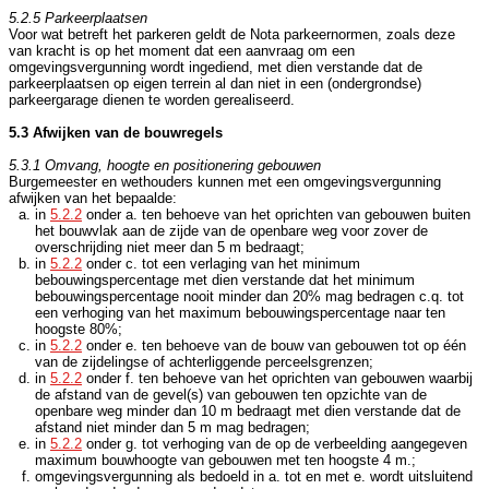
5.2.5 Parkeerplaatsen
Voor wat betreft het parkeren geldt de Nota parkeernormen, zoals deze
van kracht is op het moment dat een aanvraag om een
omgevingsvergunning wordt ingediend, met dien verstande dat de
parkeerplaatsen op eigen terrein al dan niet in een (ondergrondse)
parkeergarage dienen te worden gerealiseerd.
5.3 Afwijken van de bouwregels
5.3.1 Omvang, hoogte en positionering gebouwen
Burgemeester en wethouders kunnen met een omgevingsvergunning
afwijken van het bepaalde:
in
5.2.2
onder a. ten behoeve van het oprichten van gebouwen buiten
het bouwvlak aan de zijde van de openbare weg voor zover de
overschrijding niet meer dan 5 m bedraagt;
in
5.2.2
onder c. tot een verlaging van het minimum
bebouwingspercentage met dien verstande dat het minimum
bebouwingspercentage nooit minder dan 20% mag bedragen c.q. tot
een verhoging van het maximum bebouwingspercentage naar ten
hoogste 80%;
in
5.2.2
onder e. ten behoeve van de bouw van gebouwen tot op één
van de zijdelingse of achterliggende perceelsgrenzen;
in
5.2.2
onder f. ten behoeve van het oprichten van gebouwen waarbij
de afstand van de gevel(s) van gebouwen ten opzichte van de
openbare weg minder dan 10 m bedraagt met dien verstande dat de
afstand niet minder dan 5 m mag bedragen;
in
5.2.2
onder g. tot verhoging van de op de verbeelding aangegeven
maximum bouwhoogte van gebouwen met ten hoogste 4 m.;
omgevingsvergunning als bedoeld in a. tot en met e. wordt uitsluitend