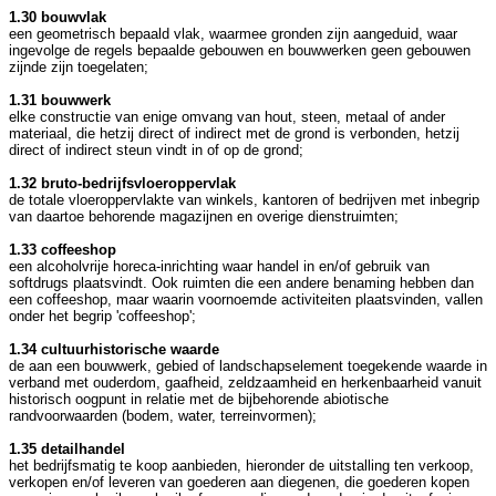
1.30 bouwvlak
een geometrisch bepaald vlak, waarmee gronden zijn aangeduid, waar
ingevolge de regels bepaalde gebouwen en bouwwerken geen gebouwen
zijnde zijn toegelaten;
1.31 bouwwerk
elke constructie van enige omvang van hout, steen, metaal of ander
materiaal, die hetzij direct of indirect met de grond is verbonden, hetzij
direct of indirect steun vindt in of op de grond;
1.32 bruto-bedrijfsvloeroppervlak
de totale vloeroppervlakte van winkels, kantoren of bedrijven met inbegrip
van daartoe behorende magazijnen en overige dienstruimten;
1.33 coffeeshop
een alcoholvrije horeca-inrichting waar handel in en/of gebruik van
softdrugs plaatsvindt. Ook ruimten die een andere benaming hebben dan
een coffeeshop, maar waarin voornoemde activiteiten plaatsvinden, vallen
onder het begrip 'coffeeshop';
1.34 cultuurhistorische waarde
de aan een bouwwerk, gebied of landschapselement toegekende waarde in
verband met ouderdom, gaafheid, zeldzaamheid en herkenbaarheid vanuit
historisch oogpunt in relatie met de bijbehorende abiotische
randvoorwaarden (bodem, water, terreinvormen);
1.35 detailhandel
het bedrijfsmatig te koop aanbieden, hieronder de uitstalling ten verkoop,
verkopen en/of leveren van goederen aan diegenen, die goederen kopen