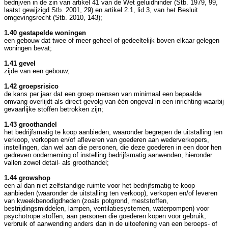
bedrijven in de zin van artikel 41 van de Wet geluidhinder (Stb. 1979, 99,
laatst gewijzigd Stb. 2001, 29) en artikel 2.1, lid 3, van het Besluit
omgevingsrecht (Stb. 2010, 143);
1.40 gestapelde woningen
een gebouw dat twee of meer geheel of gedeeltelijk boven elkaar gelegen
woningen bevat;
1.41 gevel
zijde van een gebouw;
1.42 groepsrisico
de kans per jaar dat een groep mensen van minimaal een bepaalde
omvang overlijdt als direct gevolg van één ongeval in een inrichting waarbij
gevaarlijke stoffen betrokken zijn;
1.43 groothandel
het bedrijfsmatig te koop aanbieden, waaronder begrepen de uitstalling ten
verkoop, verkopen en/of afleveren van goederen aan wederverkopers,
instellingen, dan wel aan die personen, die deze goederen in een door hen
gedreven onderneming of instelling bedrijfsmatig aanwenden, hieronder
vallen zowel detail- als groothandel;
1.44 growshop
een al dan niet zelfstandige ruimte voor het bedrijfsmatig te koop
aanbieden (waaronder de uitstalling ten verkoop), verkopen en/of leveren
van kweekbenodigdheden (zoals potgrond, meststoffen,
bestrijdingsmiddelen, lampen, ventilatiesystemen, waterpompen) voor
psychotrope stoffen, aan personen die goederen kopen voor gebruik,
verbruik of aanwending anders dan in de uitoefening van een beroeps- of