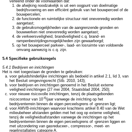
verleend onder de voorwaarden dat:
de afwijking noodzakelijk is uit een oogpunt van doelmatige
bedrijfsvoering en een efficiënt gebruik van het bouwperceel of de
bouwpercelen;
de functionele en ruimtelijke structuur niet onevenredig worden
aangetast;
de gebruiksmogelijkheden van de aangrenzende gronden en
bouwwerken niet onevenredig worden aangetast;
de verkeersveiligheid, brandveiligheid c.q. brand- en
rampenbestrijdingsmogelijkheden zijn gewaarborgd;
op het bouwperceel parkeer-, laad- en losruimte van voldoende
omvang aanwezig is c.q. zijn.
5.4 Specifieke gebruiksregels
5.4.1 Bedrijven en inrichtingen
Het is niet toegestaan de gronden te gebruiken:
voor geluidshinderlijke inrichtingen als bedoeld in artikel 2.1, lid 3, van
het Besluit omgevingsrecht (Stb. 2010, 143);
voor bedrijven en inrichtingen genoemd in het Besluit externe
veiligheid inrichtingen (27 mei 2004, Staatsblad 2004, 250);
voor nieuwe risicovolle inrichtingen, tenzij de plaatsgebonden
-6
rsicocontour van 10
/jaar vanwege de inrichting op het
bedrijventerrein binnen de eigen perceelsgrens of -grenzen ligt;
voor AMVB-inrichtingen waarvoor krachtens artikel 8.40 van de Wet
milieubeheer afstanden gelden met het oog op externe veiligheid,
tenzij de veiligheidsafstanden vanwege de inrichtingen op het
bedrijventerrein binnen de eigen perceelsgrens of -grenzen liggen en
met uitzondering van gasreduceer-, compressor-, meet- en
regelinstallaties categorie A.