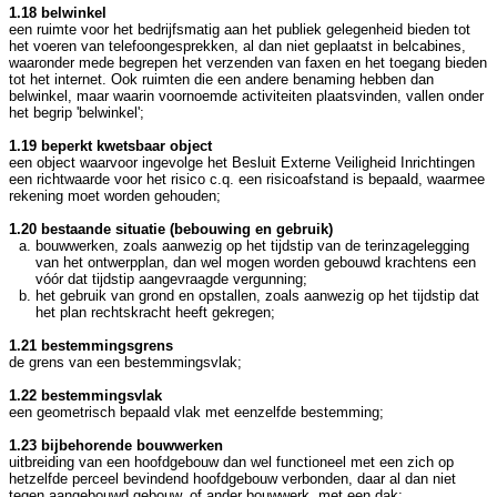
1.18 belwinkel
een ruimte voor het bedrijfsmatig aan het publiek gelegenheid bieden tot
het voeren van telefoongesprekken, al dan niet geplaatst in belcabines,
waaronder mede begrepen het verzenden van faxen en het toegang bieden
tot het internet. Ook ruimten die een andere benaming hebben dan
belwinkel, maar waarin voornoemde activiteiten plaatsvinden, vallen onder
het begrip 'belwinkel';
1.19 beperkt kwetsbaar object
een object waarvoor ingevolge het Besluit Externe Veiligheid Inrichtingen
een richtwaarde voor het risico c.q. een risicoafstand is bepaald, waarmee
rekening moet worden gehouden;
1.20 bestaande situatie (bebouwing en gebruik)
bouwwerken, zoals aanwezig op het tijdstip van de terinzagelegging
van het ontwerpplan, dan wel mogen worden gebouwd krachtens een
vóór dat tijdstip aangevraagde vergunning;
het gebruik van grond en opstallen, zoals aanwezig op het tijdstip dat
het plan rechtskracht heeft gekregen;
1.21 bestemmingsgrens
de grens van een bestemmingsvlak;
1.22 bestemmingsvlak
een geometrisch bepaald vlak met eenzelfde bestemming;
1.23 bijbehorende bouwwerken
uitbreiding van een hoofdgebouw dan wel functioneel met een zich op
hetzelfde perceel bevindend hoofdgebouw verbonden, daar al dan niet
tegen aangebouwd gebouw, of ander bouwwerk, met een dak;