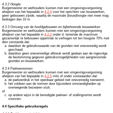
4.3.2 Hoogte
Burgemeester en wethouders kunnen met een omgevingsvergunning
afwijken van het bepaalde in
4.2.4
voor het oprichten van bouwwerken,
geen gebouwen zijnde, waarbij de maximale (bouw)hoogte niet meer mag
bedragen dan 10 m.
4.3.3 Omvang van de hoofdgebouwen en bijbehorende bouwwerken
Burgemeester en wethouders kunnen met een omgevingsvergunning
afwijken van het bepaalde in
4.2.2
onder d. teneinde de maximum
gezamenlijk te bebouwen oppervlak te verhogen tot ten hoogste 70% met
dien verstande dat:
daardoor de gebruikswaarde van de gronden niet onevenredig wordt
geschaad;
daardoor geen onevenredige afbreuk wordt gedaan aan de ingevolge
de bestemming gegeven gebruiksmogelijkheden van aangrenzende
gronden en bouwwerken.
4.3.4 Parkeernormen
Burgemeester en wethouders kunnen met een omgevingsvergunning
afwijken van het bepaalde in
4.2.5
mits of onder voorwaarden dat:
de parkeerdruk in het openbaar gebied niet onevenredig toeneemt;
het voldoen aan de normen door bijzondere omstandigheden op
overwegende bezwaren stuit;
of
op andere wijze in de benodigde parkeer- of stallingruimte wordt
voorzien.
4.4 Specifieke gebruiksregels