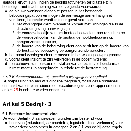
'garages' en/of 'Tuin', indien de bedrijfsactiviteiten ter plaatse zijn
beëindigd, met inachtneming van de volgende voorwaarden:
de nieuwe woningen dienen te passen in het bestaande
bebouwingspatroon en mogen de aanwezige samenhang niet
verstoren; hieronder wordt in ieder geval verstaan:
het woningtype dient overeen te komen met woningen die in de
directe omgeving aanwezig zijn;
de voorgevelrooilijn van het hoofdgebouw dient aan te sluiten op
de voorgevelrooilijn van de bestaande hoofdgebouwen op
aangrenzende percelen;
de hoogte van de bebouwing dient aan te sluiten op de hoogte van
de bestaande bebouwing op aangrenzende percelen;
het aantal woningen dient te passen in het woningbouwprogramma;
vooraf dient inzicht te zijn verkregen in de bodemhygiëne;
ten behoeve van parkeren of stallen van auto's in voldoende mate
ruimte moet zijn aangebracht in relatie tot de bestemming.
4.5.2 Belangenprocedure bij specifieke wijzigingsbevoegdheid
Bij toepassing van een wijzigingsbevoegdheid, zoals deze onderdeel
uitmaakt van dit plan, dienen de procedureregels zoals opgenomen in
artikel
25
in acht te worden genomen.
Artikel 5 Bedrijf - 3
5.1 Bestemmingsomschrijving
De voor 'Bedrijf - 3' aangewezen gronden zijn bestemd voor:
bedrijven (industrieel, ambachtelijk, logistiek, dienstverlenend) voor
zover deze voorkomen in categorie 2 en 3.1 van de bij deze regels