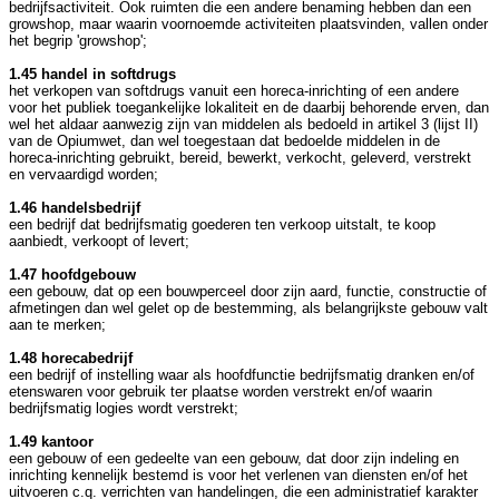
bedrijfsactiviteit. Ook ruimten die een andere benaming hebben dan een
growshop, maar waarin voornoemde activiteiten plaatsvinden, vallen onder
het begrip 'growshop';
1.45 handel in softdrugs
het verkopen van softdrugs vanuit een horeca-inrichting of een andere
voor het publiek toegankelijke lokaliteit en de daarbij behorende erven, dan
wel het aldaar aanwezig zijn van middelen als bedoeld in artikel 3 (lijst II)
van de Opiumwet, dan wel toegestaan dat bedoelde middelen in de
horeca-inrichting gebruikt, bereid, bewerkt, verkocht, geleverd, verstrekt
en vervaardigd worden;
1.46 handelsbedrijf
een bedrijf dat bedrijfsmatig goederen ten verkoop uitstalt, te koop
aanbiedt, verkoopt of levert;
1.47 hoofdgebouw
een gebouw, dat op een bouwperceel door zijn aard, functie, constructie of
afmetingen dan wel gelet op de bestemming, als belangrijkste gebouw valt
aan te merken;
1.48 horecabedrijf
een bedrijf of instelling waar als hoofdfunctie bedrijfsmatig dranken en/of
etenswaren voor gebruik ter plaatse worden verstrekt en/of waarin
bedrijfsmatig logies wordt verstrekt;
1.49 kantoor
een gebouw of een gedeelte van een gebouw, dat door zijn indeling en
inrichting kennelijk bestemd is voor het verlenen van diensten en/of het
uitvoeren c.q. verrichten van handelingen, die een administratief karakter