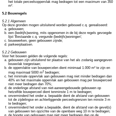
het totale perceelsoppervlak mag bedragen tot een maximum van 350
m².
5.2 Bouwregels
5.2.1 Algemeen
Op deze gronden mogen uitsluitend worden gebouwd c.q. gerealiseerd:
gebouwen;
een (bedrijfs)woning, mits opgenomen in de bij deze regels gevoegde
lijst 'Bestaande c.q. vergunde (bedrijfs)woningen';
bouwwerken, geen gebouwen zijnde;
parkeerplaatsen.
5.2.2 Gebouwen
Voor het bouwen gelden de volgende regels:
gebouwen zijn uitsluitend ter plaatse van het als zodanig aangegeven
bouwvlak toegestaan;
de oppervlakte van bouwpercelen dient minimaal 1.000 m² te zijn en
2
mag maximaal 5000 m
bedragen;
het minimale oppervlak aan gebouwen mag niet minder bedragen dan
40% en het maximale oppervlak aan gebouwen mag per bouwperceel
niet meer bedragen dan 70%;
de onderlinge afstand van niet-aaneengebouwde gebouwen op
hetzelfde bouwperceel dient tenminste 1 m te bedragen;
onverminderd het onder a. bepaalde dient de afstand van gebouwen
tot de zijdelingse en achterliggende perceelsgrenzen ten minste 3 m
te bedragen;
onverminderd het onder a.bepaalde, dient de afstand van de gevel(s)
van gebouwen ten opzichte van de openbare weg 10 m te bedragen;
de hoogte van gebouwen mag niet meer bedragen dan op de