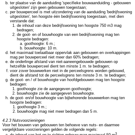
ter plaatse van de aanduiding 'specifieke bouwaanduiding - gebouwen
uitgesloten' zijn geen gebouwen toegestaan;
per bouwperceel is met uitzondering van de aanduiding 'bedrijfswoning
uitgesloten', ten hoogste één bedrijfswoning toegestaan, met dien
verstande dat:
de inhoud van deze bedrijfswoning ten hoogste 750 m3 mag
bedragen;
de goot- en of bouwhoogte van een bedrijfswoning mag ten
hoogste bedragen:
goothoogte: 6 m.;
bouwhoogte: 10 m.
het maximaal toelaatbaar oppervlak aan gebouwen en overkappingen
mag per bouwperceel niet meer dan 60% bedragen;
de onderlinge afstand van niet-aaneengebouwde gebouwen op
hetzelfde bouwperceel dient ten minste 1 m. te bedragen;
voor zover bouwwerken niet in de perceelsgrens worden gebouwd,
dient de afstand tot de perceelsgrens ten minste 3 m. te bedragen;
de goot- en / of bouwhoogte van hoofdgebouwen mag ten hoogste
bedragen:
goothoogte zie de aangegeven goothoogte;
bouwhoogte zie de aangegeven bouwhoogte.
de goot- en/of bouwhoogte van bijbehorende bouwwerken mag ten
hoogste bedragen:
goothoogte 3 m.;
bouwhoogte mag niet meer bedragen dan 5 m.
4.2.3 Nutsvoorzieningen
Voor het bouwen van gebouwen ten behoeve van nuts- en daarmee
vergelijkbare voorzieningen gelden de volgende regels:
3
de inhoud van het op te richten gebouw mag maximaal 50 m