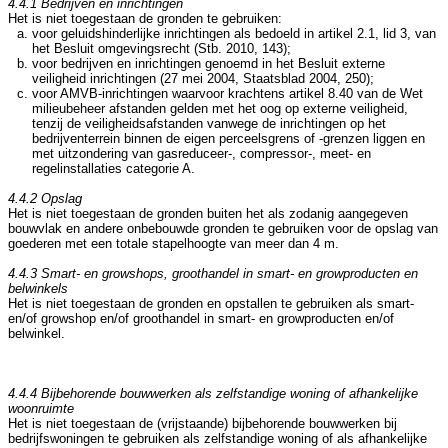
4.4.1 Bedrijven en inrichtingen
Het is niet toegestaan de gronden te gebruiken:
voor geluidshinderlijke inrichtingen als bedoeld in artikel 2.1, lid 3, van
het Besluit omgevingsrecht (Stb. 2010, 143);
voor bedrijven en inrichtingen genoemd in het Besluit externe
veiligheid inrichtingen (27 mei 2004, Staatsblad 2004, 250);
voor AMVB-inrichtingen waarvoor krachtens artikel 8.40 van de Wet
milieubeheer afstanden gelden met het oog op externe veiligheid,
tenzij de veiligheidsafstanden vanwege de inrichtingen op het
bedrijventerrein binnen de eigen perceelsgrens of -grenzen liggen en
met uitzondering van gasreduceer-, compressor-, meet- en
regelinstallaties categorie A.
4.4.2 Opslag
Het is niet toegestaan de gronden buiten het als zodanig aangegeven
bouwvlak en andere onbebouwde gronden te gebruiken voor de opslag van
goederen met een totale stapelhoogte van meer dan 4 m.
4.4.3 Smart- en growshops, groothandel in smart- en growproducten en
belwinkels
Het is niet toegestaan de gronden en opstallen te gebruiken als smart-
en/of growshop en/of groothandel in smart- en growproducten en/of
belwinkel.
4.4.4 Bijbehorende bouwwerken als zelfstandige woning of afhankelijke
woonruimte
Het is niet toegestaan de (vrijstaande) bijbehorende bouwwerken bij
bedrijfswoningen te gebruiken als zelfstandige woning of als afhankelijke