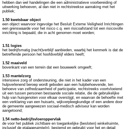
hebben dan wel handelingen die een administratieve voorbereiding of
uitwerking behoeven, al dan niet in rechtstreekse aanraking met het
publiek;
1.50 kwetsbaar object
een object waarvoor ingevolge het Besluit Externe Veiligheid Inrichtingen
een grenswaarde voor het risico c.q. een risicoafstand tot een risicovolle
inrichting is bepaald, die in acht genomen moet worden;
1.51 logies
het bedrijfsmatig (nacht)verblijf aanbieden, waarbij het kenmerk is dat de
betreffende persoon het hoofdverblijf elders heeft;
1.52 maaiveld
bovenkant van een terrein dat een bouwwerk omgeeft;
1.53 mantelzorg
intensieve zorg of ondersteuning, die niet in het kader van een
hulpverlenend beroep wordt geboden aan een hulpbehoevende, ten
behoeve van zelfredzaamheid of participatie, rechtstreeks voortvloeiend
uit een tussen personen bestaande sociale relatie, die de gebruikelijke
hulp van huisgenoten voor elkaar overstijgt, en waarvan de behoefte met
een verklaring van een huisarts, wijkverpleegkundige of een andere door
de gemeente aangewezen sociaal-medisch adviseur kan worden
aangetoond;
1.54 netto-bedrijfsvloeroppervlak
de voor het publiek zichtbare en toegankelijke (besloten) winkelruimte,
inclusief de etalageruimte(n), bestemd en gebruikt voor het en detail