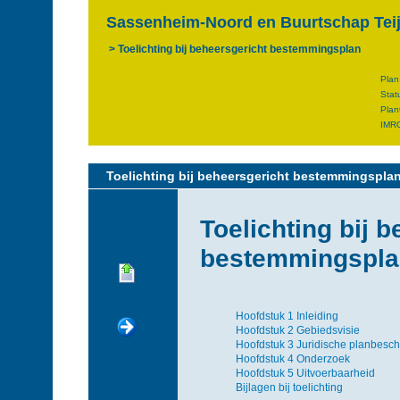
Sassenheim-Noord en Buurtschap Teij
Toelichting bij beheersgericht bestemmingsplan
Plan
Stat
Plan
IMRO
Toelichting bij beheersgericht bestemmingspla
Toelichting bij 
bestemmingspla
Hoofdstuk 1 Inleiding
Hoofdstuk 2 Gebiedsvisie
Hoofdstuk 3 Juridische planbeschr
Hoofdstuk 4 Onderzoek
Hoofdstuk 5 Uitvoerbaarheid
Bijlagen bij toelichting