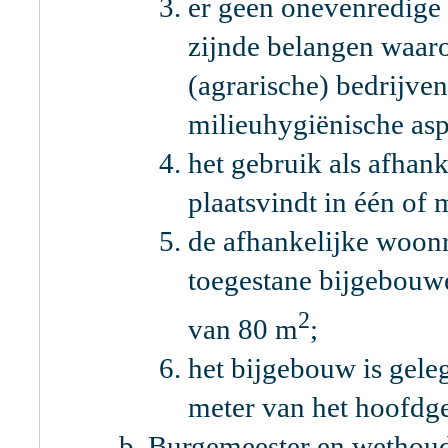
er geen onevenredige 
zijnde belangen waa
(agrarische) bedrijv
milieuhygiënische aspe
het gebruik als afhan
plaatsvindt in één o
de afhankelijke woon
toegestane bijgebouw
2
van 80 m
;
het bijgebouw is gele
meter van het hoofd
Burgemeester en wethoud