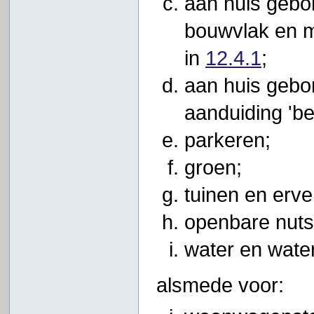
aan huis gebo
bouwvlak en m
in
12.4.1
;
aan huis gebon
aanduiding 'bed
parkeren;
groen;
tuinen en erve
openbare nuts
water en wate
alsmede voor: