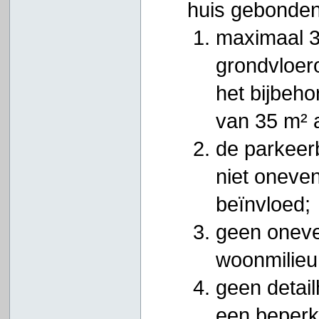
huis gebonden 
maximaal 
grondvloero
het bijbeh
van 35 m² 
de parkeer
niet oneve
beïnvloed;
geen oneve
woonmilieu
geen detail
een beperkt