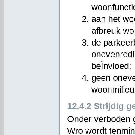
woonfunctie
aan het wo
afbreuk wo
de parkeerb
onevenredi
beÏnvloed;
geen oneve
woonmilieu
12.4.2 Strijdig g
Onder verboden ge
Wro wordt tenmins