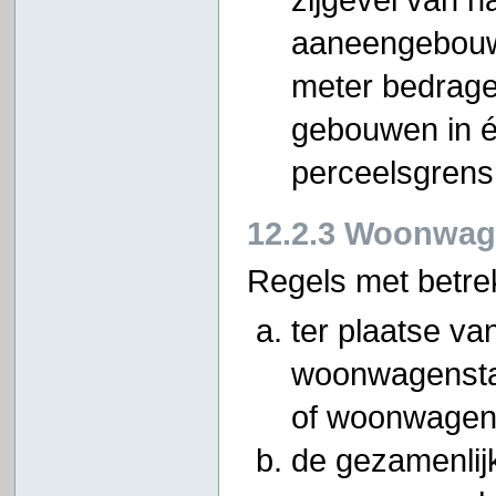
aaneengebouw
meter bedrage
gebouwen in é
perceelsgrens
12.2.3 Woonwag
Regels met betre
ter plaatse va
woonwagensta
of woonwagenc
de gezamenlij