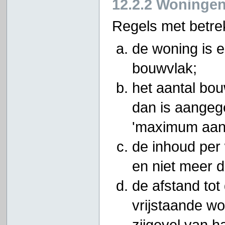
12.2.2 Woninge
Regels met betre
de woning is 
bouwvlak;
het aantal bo
dan is aangeg
'maximum aant
de inhoud per
en niet meer 
de afstand tot
vrijstaande w
zijgevel van h