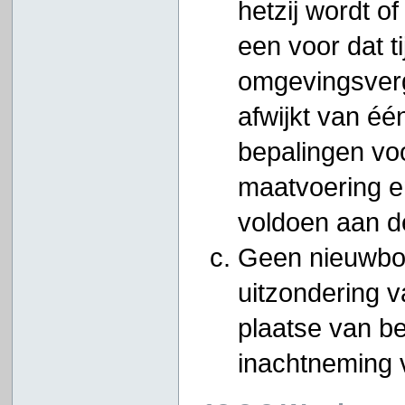
hetzij wordt o
een voor dat t
omgevingsverg
afwijkt van éé
bepalingen vo
maatvoering en
voldoen aan de
Geen nieuwbo
uitzondering 
plaatse van b
inachtneming v