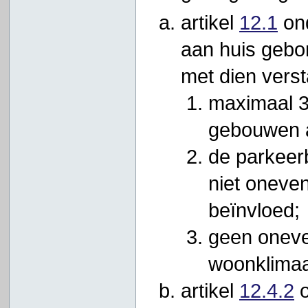
artikel
12.1
ond
aan huis gebo
met dien verst
maximaal 3
gebouwen a
de parkeer
niet oneve
beïnvloed;
geen oneve
woonklimaa
artikel
12.4.2
o