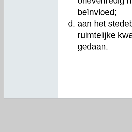
onevenredig n
beïnvloed;
aan het stede
ruimtelijke kwa
gedaan.