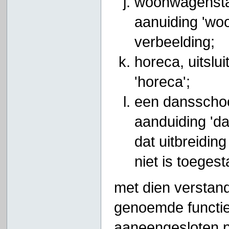
woonwagenstan
aanuiding 'wo
verbeelding;
horeca, uitslu
'horeca';
een dansschool
aanduiding 'd
dat uitbreidin
niet is toegest
met dien verstand
genoemde functie
aaneengesloten p