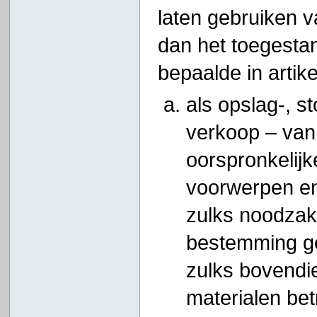
laten gebruiken 
dan het toegesta
bepaalde in artik
als opslag-, st
verkoop – van
oorspronkelij
voorwerpen en
zulks noodzake
bestemming ge
zulks bovendi
materialen betr