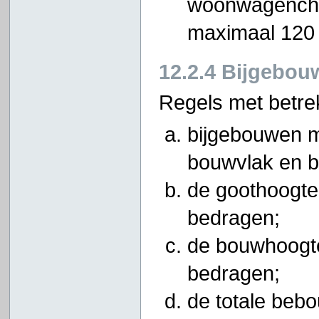
woonwagenchal
maximaal 120
12.2.4 Bijgebou
Regels met betre
bijgebouwen m
bouwvlak en b
de goothoogte
bedragen;
de bouwhoogte
bedragen;
de totale beb