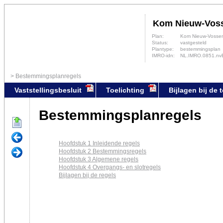
Kom Nieuw-Vos
Plan:
Kom Nieuw-Vosse
Status:
vastgesteld
Plantype:
bestemmingsplan
IMRO-idn:
NL.IMRO.0851.nv
Bestemmingsplanregels
Vaststellingsbesluit
Toelichting
Bijlagen bij de 
Bestemmingsplanregels
Hoofdstuk 1 Inleidende regels
Hoofdstuk 2 Bestemmingsregels
Hoofdstuk 3 Algemene regels
Hoofdstuk 4 Overgangs- en slotregels
Bijlagen bij de regels