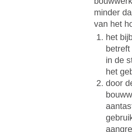
bouwwerk
minder da
van het h
het bi
betreft
in de 
het ge
door d
bouww
aantas
gebrui
aangre