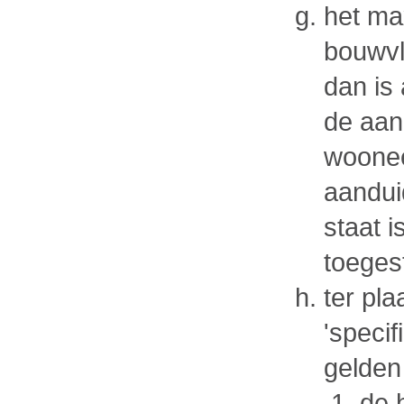
het ma
bouwvl
dan is
de aan
woonee
aandui
staat 
toeges
ter pl
'speci
gelden
de 