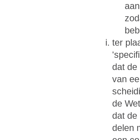
aan
zod
beb
ter pl
'specif
dat de 
van ee
scheid
de Wet
dat de
delen 
een co