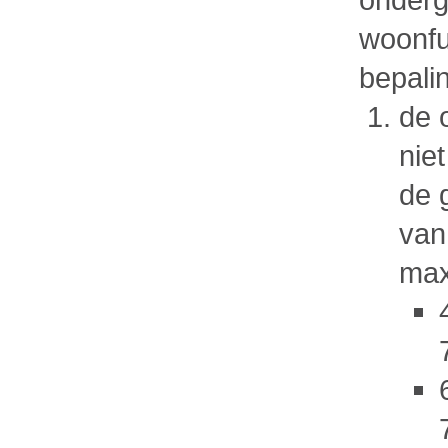
woonfu
bepali
de 
nie
de 
van
max