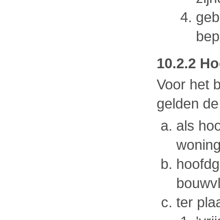
geb
bep
10.2.2 H
Voor het
gelden de
als ho
wonin
hoofdg
bouwv
ter pl