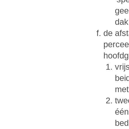
gee
dakh
de afst
percee
hoofdg
vri
bei
met
twe
één
bed