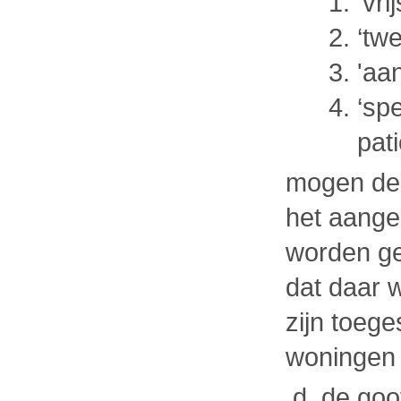
'vri
‘tw
'aa
‘sp
pat
mogen de 
het aang
worden ge
dat daar 
zijn toeg
woningen
de goo