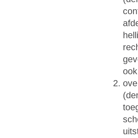
con
afd
hel
rec
gev
ook
ove
(den
toe
sch
uit