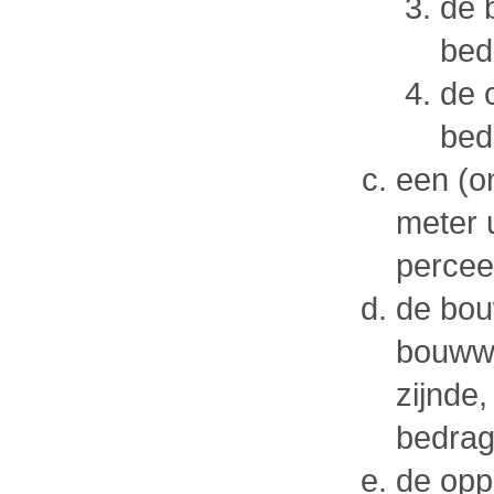
de 
bed
de 
bed
een (o
meter u
percee
de bou
bouww
zijnde
bedrag
de opp