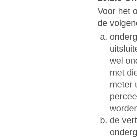
Voor het 
de volgen
onder
uitslu
wel on
met di
meter u
percee
worden
de ver
onderg