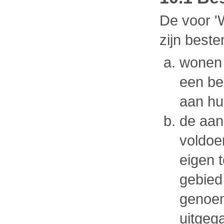
De voor 
zijn best
wonen 
een be
aan hu
de aan
voldoe
eigen 
gebied
genoem
uitgeg