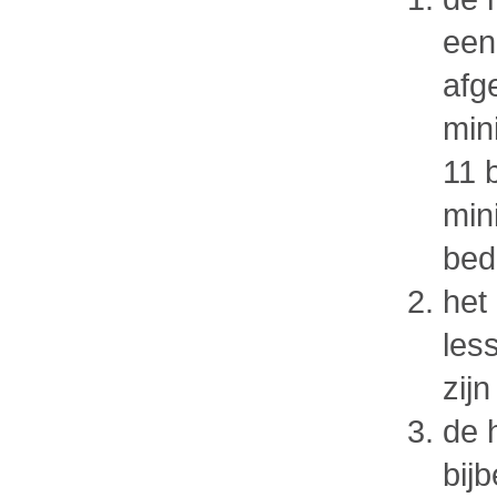
een
afg
min
11 
min
bed
het
les
zijn
de 
bij