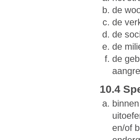
de woo
de ver
de soci
de mili
de geb
aangre
10.4 Sp
binnen
uitoef
en/of b
onderge