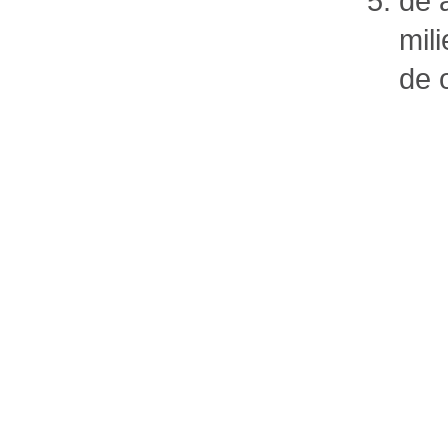
de a
mil
de 