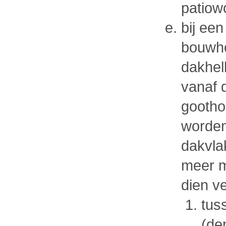
patiow
bij een
bouwho
dakhel
vanaf 
gootho
worden
dakvla
meer m
dien v
tus
(de