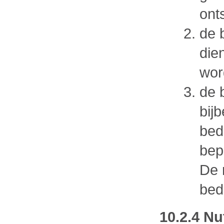
ont
de 
die
wor
de 
bij
bedr
bep
De 
bed
10.2.4 N