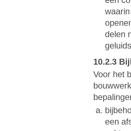
waarin 
openen
delen 
geluid
10.2.3 B
Voor het 
bouwwerk
bepalinge
bijbeh
een af