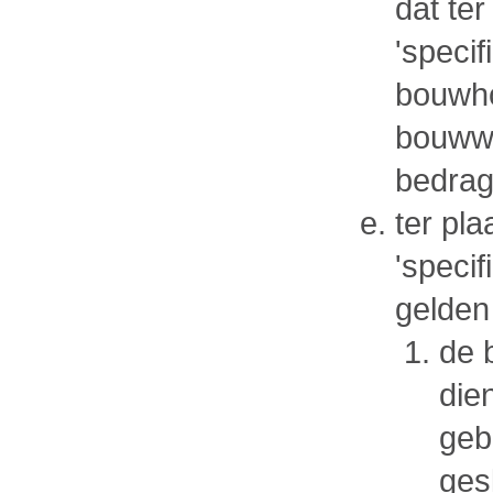
dat te
'speci
bouwho
bouww
bedrag
ter pl
'speci
gelden
de 
die
geb
ges