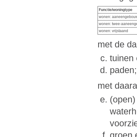
Functie/woningtype
wonen: aaneengebo
wonen: twee-aaneeng
wonen: vrijstaand
met de da
tuinen
paden;
met daara
(open)
waterh
voorzi
groen 