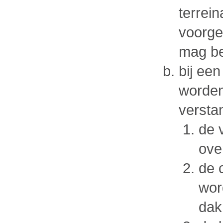
terrei
voorge
mag b
bij ee
worden
versta
de 
ove
de 
wor
dak