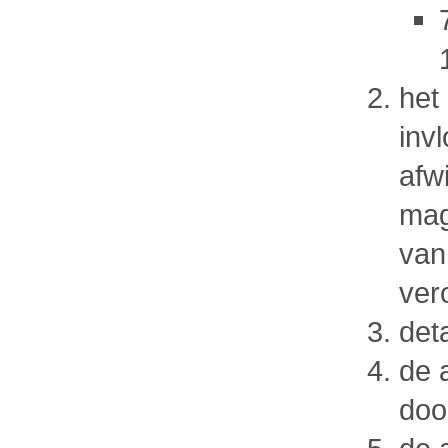
het
inv
afw
mag
van
ver
det
de 
doo