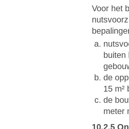
Voor het 
nutsvoorz
bepalinge
nutsvo
buiten
gebou
de opp
15 m² 
de bou
meter 
10.2.5 O