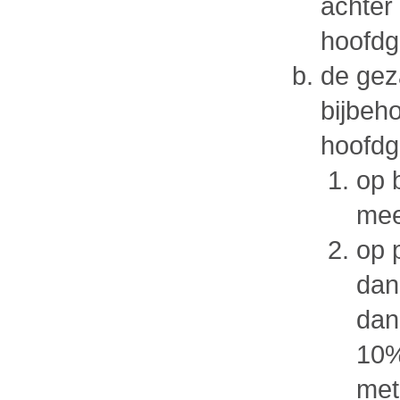
achter 
hoofdg
de gez
bijbeh
hoofd
op 
mee
op 
dan
dan
10%
met