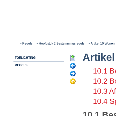
Jacobskamp
Regels
Hoofdstuk 2 Bestemmingsregels
Artikel 10 Wonen
Artike
Begin
TOELICHTING
Vorige
REGELS
10.1 B
Volgende
10.2 B
Omhoog
10.3 A
10.4 S
10.1 Be