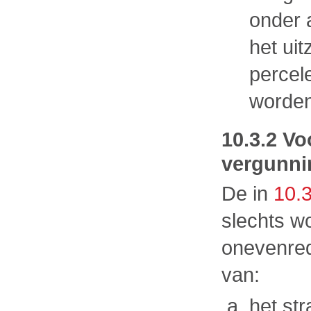
onder 
het ui
percel
worden
10.3.2 V
vergunni
De in
10.3
slechts w
onevenred
van:
het st