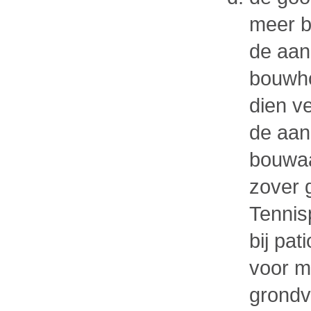
meer b
de aan
bouwho
dien v
de aan
bouwaa
zover 
Tennis
bij pa
voor m
grondv