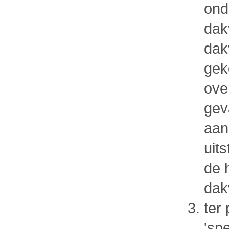
ond
dak
dak
gek
over
gev
aan
uit
de 
dak
ter
'sp