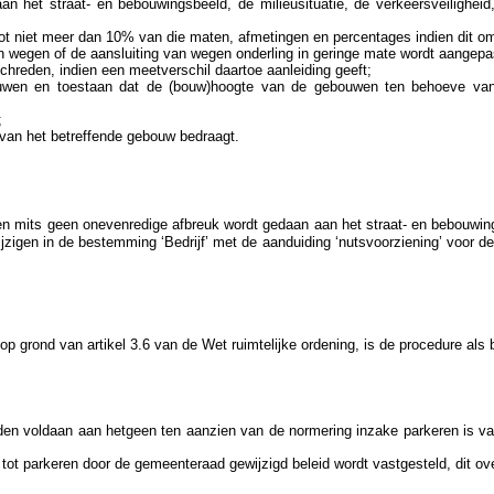
 het straat- en bebouwingsbeeld, de milieusituatie, de verkeersveiligheid
tot niet meer dan 10% van die maten, afmetingen en percentages indien dit o
 wegen of de aansluiting van wegen onderling in geringe mate wordt aangepast,
reden, indien een meetverschil daartoe aanleiding geeft;
en en toestaan dat de (bouw)hoogte van de gebouwen ten behoeve van pla
;
van het betreffende gebouw bedraagt.
en mits geen onevenredige afbreuk wordt gedaan aan het straat- en bebouwingsb
igen in de bestemming ‘Bedrijf’ met de aanduiding ‘nutsvoorziening’ voor d
op grond van artikel 3.6 van de Wet ruimtelijke ordening, is de procedure als
orden voldaan aan hetgeen ten aanzien van de normering inzake parkeren is va
tot parkeren door de gemeenteraad gewijzigd beleid wordt vastgesteld, dit 