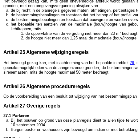
Het bevoegd gezag kan, mits geen onevenredige afbreuk wordt gedaan aan
gronden, met een omgevingsvergunning afwijken van:
de bij recht in de planregels gegeven maten, afmetingen, percentages 
de bestemmingsbepalingen en toestaan dat het beloop of het profiel van
de bestemmingsbepalingen en toestaan dat bouwgrenzen worden oversch
het bepaalde ten aanzien van de maximale (bouw)hoogte van gebouw
lichtkappen, mits:
de oppervlakte van de vergroting niet meer dan 20 m² bedraagt
de hoogte niet meer dan 1,25 maal de maximale (bouw)hoogte 
Artikel 25 Algemene wijzigingsregels
Het bevoegd gezag kan, met inachtneming van het bepaalde in artikel
26
, 
gebruiksmogelijkheden van de aangrenzende gronden, de bestemmingen wijz
sirenemasten, mits de hoogte maximaal 50 meter bedraagt.
Artikel 26 Algemene procedureregels
Op de voorbereiding van een besluit tot wijziging van het bestemmingsplan 
Artikel 27 Overige regels
27.1 Parkeren
Bij het bouwen op grond van deze planregels dient te allen tijde te w
10 september 2004.
Burgemeester en wethouders zijn bevoegd om indien er met betrekking 