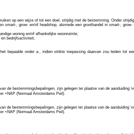
iken op een wijze of tot een doel, strijdig met de bestemming. Onder strijdig
een smart-, grow- en/of headshop, alsmede een groothandel in smart-, grow- 
tandige woning en/of afhankelijke woonruimte;
n bedrijfsactiviteit;
het bepaalde onder a., indien strikte toepassing daarvan zou leiden tot e
an de bestemmingsbepalingen, zijn gelegen ter plaatse van de aanduiding 'v
ter +NAP (Normaal Amsterdams Peil).
an de bestemmingsbepalingen, zijn gelegen ter plaatse van de aanduiding 'v
ter +NAP (Normaal Amsterdams Peil).