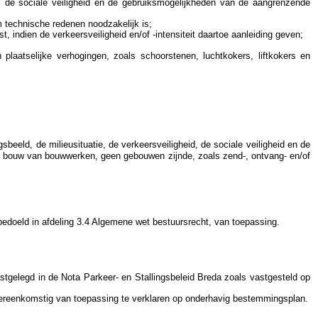
, de sociale veiligheid en de gebruiksmogelijkheden van de aangrenzende
m technische redenen noodzakelijk is;
 indien de verkeersveiligheid en/of -intensiteit daartoe aanleiding geven;
atselijke verhogingen, zoals schoorstenen, luchtkokers, liftkokers en
eeld, de milieusituatie, de verkeersveiligheid, de sociale veiligheid en de
e bouw van bouwwerken, geen gebouwen zijnde, zoals zend-, ontvang- en/of
 bedoeld in afdeling 3.4 Algemene wet bestuursrecht, van toepassing.
stgelegd in de Nota Parkeer- en Stallingsbeleid Breda zoals vastgesteld op
overeenkomstig van toepassing te verklaren op onderhavig bestemmingsplan.