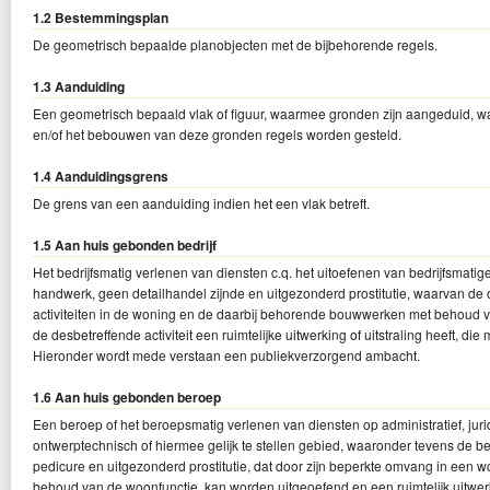
1.2 Bestemmingsplan
De geometrisch bepaalde planobjecten met de bijbehorende regels.
1.3 Aanduiding
Een geometrisch bepaald vlak of figuur, waarmee gronden zijn aangeduid, wa
en/of het bebouwen van deze gronden regels worden gesteld.
1.4 Aanduidingsgrens
De grens van een aanduiding indien het een vlak betreft.
1.5 Aan huis gebonden bedrijf
Het bedrijfsmatig verlenen van diensten c.q. het uitoefenen van bedrijfsmati
handwerk, geen detailhandel zijnde en uitgezonderd prostitutie, waarvan de o
activiteiten in de woning en de daarbij behorende bouwwerken met behoud
de desbetreffende activiteit een ruimtelijke uitwerking of uitstraling heeft, d
Hieronder wordt mede verstaan een publiekverzorgend ambacht.
1.6 Aan huis gebonden beroep
Een beroep of het beroepsmatig verlenen van diensten op administratief, juri
ontwerptechnisch of hiermee gelijk te stellen gebied, waaronder tevens de 
pedicure en uitgezonderd prostitutie, dat door zijn beperkte omvang in een
behoud van de woonfunctie, kan worden uitgeoefend en een ruimtelijk uitwerki