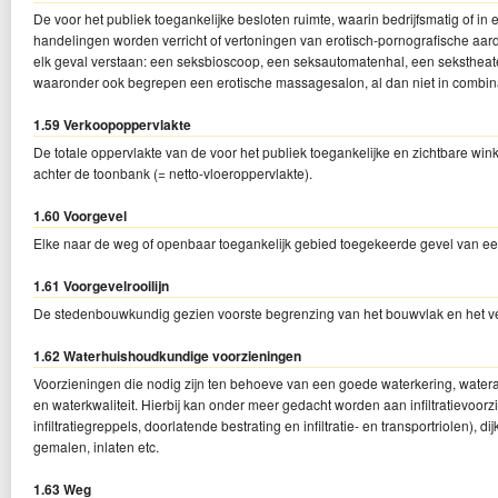
De voor het publiek toegankelijke besloten ruimte, waarin bedrijfsmatig of in 
handelingen worden verricht of vertoningen van erotisch-pornografische aar
elk geval verstaan: een seksbioscoop, een seksautomatenhal, een sekstheater,
waaronder ook begrepen een erotische massagesalon, al dan niet in combina
1.59 Verkoopoppervlakte
De totale oppervlakte van de voor het publiek toegankelijke en zichtbare wink
achter de toonbank (= netto-vloeroppervlakte).
1.60 Voorgevel
Elke naar de weg of openbaar toegankelijk gebied toegekeerde gevel van e
1.61 Voorgevelrooilijn
De stedenbouwkundig gezien voorste begrenzing van het bouwvlak en het v
1.62 Waterhuishoudkundige voorzieningen
Voorzieningen die nodig zijn ten behoeve van een goede waterkering, wateraan
en waterkwaliteit. Hierbij kan onder meer gedacht worden aan infiltratievoorzie
infiltratiegreppels, doorlatende bestrating en infiltratie- en transportriolen),
gemalen, inlaten etc.
1.63 Weg