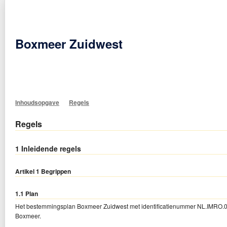
Boxmeer Zuidwest
Inhoudsopgave
Toelichting
Regels
Bijlagen bij de regels
Vaststell
Inhoudsopgave
Regels
Regels
1 Inleidende regels
Artikel 1 Begrippen
1.1 Plan
Het bestemmingsplan Boxmeer Zuidwest met identificatienummer NL.IMRO
Boxmeer.