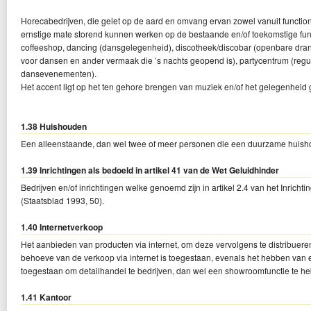
Horecabedrijven, die gelet op de aard en omvang ervan zowel vanuit function
ernstige mate storend kunnen werken op de bestaande en/of toekomstige fu
coffeeshop, dancing (dansgelegenheid), discotheek/discobar (openbare dra
voor dansen en ander vermaak die ’s nachts geopend is), partycentrum (regu
dansevenementen).
Het accent ligt op het ten gehore brengen van muziek en/of het gelegenheid 
1.38 Huishouden
Een alleenstaande, dan wel twee of meer personen die een duurzame huisho
1.39 Inrichtingen als bedoeld in artikel 41 van de Wet Geluidhinder
Bedrijven en/of inrichtingen welke genoemd zijn in artikel 2.4 van het Inrich
(Staatsblad 1993, 50).
1.40 Internetverkoop
Het aanbieden van producten via internet, om deze vervolgens te distribue
behoeve van de verkoop via internet is toegestaan, evenals het hebben van een
toegestaan om detailhandel te bedrijven, dan wel een showroomfunctie te h
1.41 Kantoor