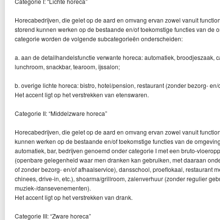
Categorie I: “Lichte horeca”
Horecabedrijven, die gelet op de aard en omvang ervan zowel vanuit functione
storend kunnen werken op de bestaande en/of toekomstige functies van de 
categorie worden de volgende subcategorieën onderscheiden:
a. aan de detailhandelsfunctie verwante horeca: automatiek, broodjeszaak, cafe
lunchroom, snackbar, tearoom, ijssalon;
b. overige lichte horeca: bistro, hotel/pension, restaurant (zonder bezorg- en/
Het accent ligt op het verstrekken van etenswaren.
Categorie II: “Middelzware horeca”
Horecabedrijven, die gelet op de aard en omvang ervan zowel vanuit function
kunnen werken op de bestaande en/of toekomstige functies van de omgeving
automatiek, bar, bedrijven genoemd onder categorie I met een bruto-vloeroppe
(openbare gelegenheid waar men dranken kan gebruiken, met daaraan onder
of zonder bezorg- en/of afhaalservice), dansschool, proeflokaal, restaurant m
chinees, drive-in, etc.), shoarma/grillroom, zalenverhuur (zonder regulier ge
muziek-/dansevenementen).
Het accent ligt op het verstrekken van drank.
Categorie III: “Zware horeca”