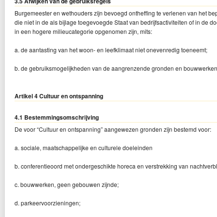
3.5 Afwijken van de gebruiksregels
Burgemeester en wethouders zijn bevoegd ontheffing te verlenen van het bepa
die niet in de als bijlage toegevoegde Staat van bedrijfsactiviteiten of in de 
in een hogere milieucategorie opgenomen zijn, mits:
a. de aantasting van het woon- en leefklimaat niet onevenredig toeneemt;
b. de gebruiksmogelijkheden van de aangrenzende gronden en bouwwerken 
Artikel 4 Cultuur en ontspanning
4.1 Bestemmingsomschrijving
De voor “Cultuur en ontspanning” aangewezen gronden zijn bestemd voor:
a. sociale, maatschappelijke en culturele doeleinden
b. conferentieoord met ondergeschikte horeca en verstrekking van nachtverbli
c. bouwwerken, geen gebouwen zijnde;
d. parkeervoorzieningen;