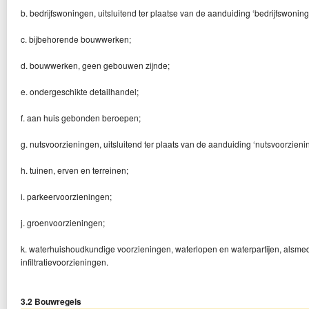
b. bedrijfswoningen, uitsluitend ter plaatse van de aanduiding ‘bedrijfswoning
c. bijbehorende bouwwerken;
d. bouwwerken, geen gebouwen zijnde;
e. ondergeschikte detailhandel;
f. aan huis gebonden beroepen;
g. nutsvoorzieningen, uitsluitend ter plaats van de aanduiding ‘nutsvoorzienin
h. tuinen, erven en terreinen;
i. parkeervoorzieningen;
j. groenvoorzieningen;
k. waterhuishoudkundige voorzieningen, waterlopen en waterpartijen, alsme
infiltratievoorzieningen.
3.2 Bouwregels